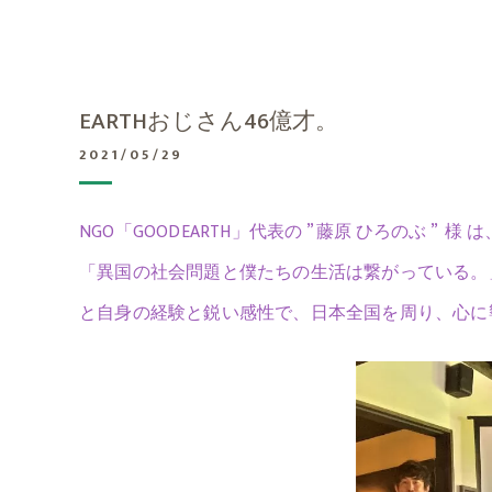
EARTHおじさん46億才。
2021/05/29
NGO「GOODEARTH」代表の ” 藤原 ひろのぶ ” 様 は
「異国の社会問題と僕たちの生活は繋がっている。
と自身の経験と鋭い感性で、日本全国を周り、心に