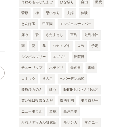
うねめもみじたまご
ひな祭り
自由
燃費
菅原
梅
思いやり
夫婦
体験
とんぼ玉
甲子園
エンジェルナンバー
痛み
歌
さだまさし
宮島
厳島神社
雨
花
鳥
ハナミズキ
ＧＷ
予定
シンボルツリー
エゴノキ
開院日
チューリップ
ハチドリ
母の日
蜜蜂
コミック
きのこ
へバーデン結節
藤原ひろのぶ
ほう
EARTHおじさん46億才
買い物は投票なんだ
廣池学園
モラロジー
ニューモラル
道徳
船戸崇史
丹羽メディカル研究所
モリンガ
マグニー