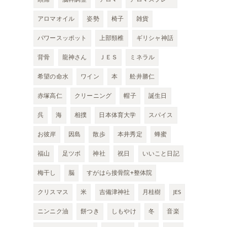
アロマオイル
姿勢
椅子
雑貨
パワースッポット
上部頸椎
ギリシャ神話
背骨
龍神さん
ＪＥＳ
ミネラル
希望の命水
ワイン
本
舩井勝仁
赤塚高仁
クリーニング
帽子
誕生日
呉
海
相撲
日本体育大学
スパイス
お彼岸
因島
散歩
本井秀定
蜂蜜
福山
足ツボ
神社
祝日
いいこと日記
梅干し
脳
すがはら接骨院+整体院
クリスマス
米
吉備津神社
月桂樹
JES
ニンニク油
餅つき
しもやけ
冬
音楽