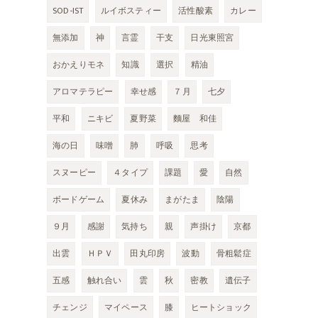
SOD-IST
ルイボスティー
活性酸素
カレー
無添加
神
言霊
干支
日光東照宮
おかえりモネ
知識
選択
精油
アロマテラピー
幸せ感
７月
七夕
平和
ニキビ
夏野菜
麵屋 和佳
海の日
味噌
肺
呼吸
思考
スヌーピー
４タイプ
課題
愛
自然
ボードゲーム
夏休み
まがたま
陰陽
９月
感謝
気持ち
親
声掛け
京都
出雲
ＨＰＶ
田丸印房
波動
骨粗鬆症
五感
触れ合い
雲
秋
密教
遺伝子
チェンジ
マイペース
膝
ヒートショック