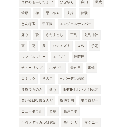
うねめもみじたまご
ひな祭り
自由
燃費
菅原
梅
思いやり
夫婦
体験
とんぼ玉
甲子園
エンジェルナンバー
痛み
歌
さだまさし
宮島
厳島神社
雨
花
鳥
ハナミズキ
ＧＷ
予定
シンボルツリー
エゴノキ
開院日
チューリップ
ハチドリ
母の日
蜜蜂
コミック
きのこ
へバーデン結節
藤原ひろのぶ
ほう
EARTHおじさん46億才
買い物は投票なんだ
廣池学園
モラロジー
ニューモラル
道徳
船戸崇史
丹羽メディカル研究所
モリンガ
マグニー