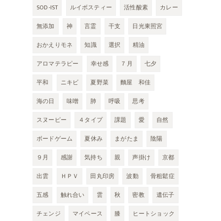
SOD-IST
ルイボスティー
活性酸素
カレー
無添加
神
言霊
干支
日光東照宮
おかえりモネ
知識
選択
精油
アロマテラピー
幸せ感
７月
七夕
平和
ニキビ
夏野菜
麵屋 和佳
海の日
味噌
肺
呼吸
思考
スヌーピー
４タイプ
課題
愛
自然
ボードゲーム
夏休み
まがたま
陰陽
９月
感謝
気持ち
親
声掛け
京都
出雲
ＨＰＶ
田丸印房
波動
骨粗鬆症
五感
触れ合い
雲
秋
密教
遺伝子
チェンジ
マイペース
膝
ヒートショック