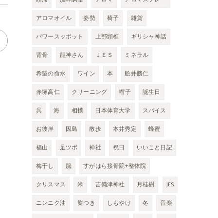
アロマオイル
姿勢
椅子
雑貨
パワースッポット
上部頸椎
ギリシャ神話
背骨
龍神さん
ＪＥＳ
ミネラル
希望の命水
ワイン
本
舩井勝仁
赤塚高仁
クリーニング
帽子
誕生日
呉
海
相撲
日本体育大学
スパイス
お彼岸
因島
散歩
本井秀定
蜂蜜
福山
足ツボ
神社
祝日
いいこと日記
梅干し
脳
すがはら接骨院+整体院
クリスマス
米
吉備津神社
月桂樹
JES
ニンニク油
餅つき
しもやけ
冬
音楽