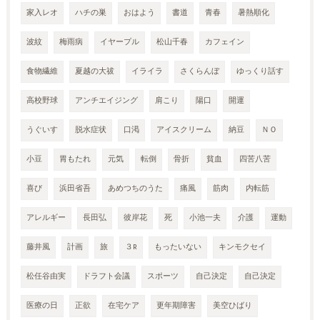
家入レオ
ハチの巣
おはよう
書道
青春
暑熱順化
波紋
梅雨病
イヤープル
松山千春
カフェイン
食物繊維
夏越の大祓
イライラ
さくらんぼ
ゆっくり話す
高校野球
アンチエイジング
肩こり
陽口
開運
うぐいす
脱水症状
口渇
アイスクリーム
納豆
ＮＯ
小豆
胃もたれ
元気
転倒
骨折
貧血
四苦八苦
喜び
浜田省吾
あめつちのうた
痛風
筋肉
内転筋
アレルギー
長田弘
彼岸花
死
小池一夫
介護
運動
藤井風
計画
旅
３R
もったいない
キンモクセイ
松任谷由実
ドラフト会議
スポーツ
自己決定
自己決定
医療の日
正欲
在宅ケア
更年期障害
美空ひばり