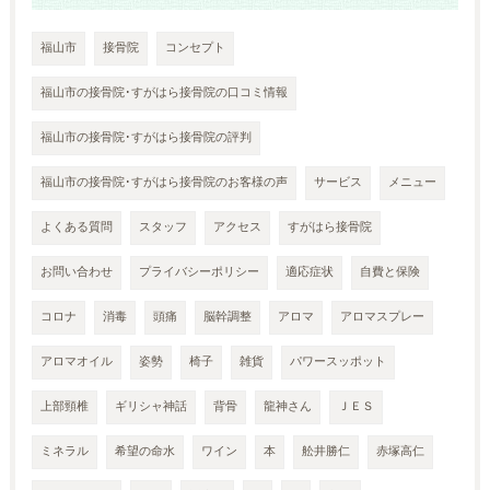
福山市
接骨院
コンセプト
福山市の接骨院･すがはら接骨院の口コミ情報
福山市の接骨院･すがはら接骨院の評判
福山市の接骨院･すがはら接骨院のお客様の声
サービス
メニュー
よくある質問
スタッフ
アクセス
すがはら接骨院
お問い合わせ
プライバシーポリシー
適応症状
自費と保険
コロナ
消毒
頭痛
脳幹調整
アロマ
アロマスプレー
アロマオイル
姿勢
椅子
雑貨
パワースッポット
上部頸椎
ギリシャ神話
背骨
龍神さん
ＪＥＳ
ミネラル
希望の命水
ワイン
本
舩井勝仁
赤塚高仁