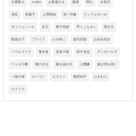
水素吸入
LUMIA
お釈迦さま
謙虚
関心
水無月
成長
和菓子
人間関係
第一印象
ケンフェロール
ポリフェノール
足元
脚下照顧
早くしなさい
聞き方
聖徳太子
プライド
心を軽く
疲労回復
お好み焼き
ソウルフード
養生食
喜多川泰
田中卓志
アンガールズ
フェルラ酸
腸の冷え
腸を温める
上機嫌
線は僕を描く
一線の湖
ピーマン
ピラジン
萬田緑平
ひまわり
ケイトウ