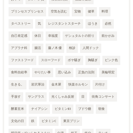
プリンセスプリンセス
空気を読む
宝物
健草
料理
タペストリー
気
レジスタントスターチ
ほうき
必然
自己肯定感
休日
幸福度
ゲシュタルトの祈り
前かがみ
アブラナ科
腸活
藤ノ木 優
検診
人間ドック
ファストフード
スローフード
ボヤ騒ぎ
胸騒ぎ
ピンク色
食料自給率
やりたい事
思い込み
正負の法則
美輪明宏
生きる。
岩沢厚治
金木犀
快楽ホルモン
片付け
手放す
サングラス
光くしゃみ反射
目
街角コンサート
酵素玄米
ナイアシン
ビタミンB3
ブドウ糖
朝食
文化の日
鉄
ビタミンC
東京プリン