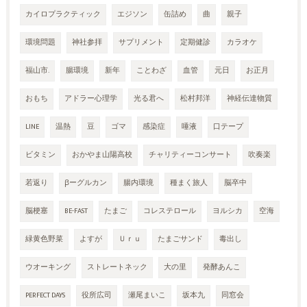
カイロプラクティック
エジソン
缶詰め
曲
親子
環境問題
神社参拝
サプリメント
定期健診
カラオケ
福山市.
腸環境
新年
ことわざ
血管
元日
お正月
おもち
アドラー心理学
光る君へ
松村邦洋
神経伝達物質
LINE
温熱
豆
ゴマ
感染症
唾液
口テープ
ビタミン
おかやま山陽高校
チャリティーコンサート
吹奏楽
若返り
βーグルカン
腸内環境
種まく旅人
脳卒中
脳梗塞
BE-FAST
たまご
コレステロール
ヨルシカ
空海
緑黄色野菜
よすが
Ｕｒｕ
たまごサンド
毒出し
ウオーキング
ストレートネック
大の里
発酵あんこ
PERFECT DAYS
役所広司
瀬尾まいこ
坂本九
同窓会