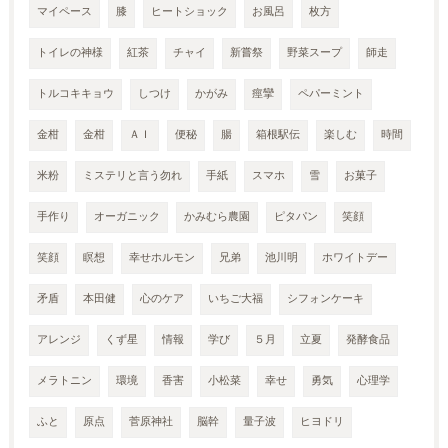
マイペース
膝
ヒートショック
お風呂
枚方
トイレの神様
紅茶
チャイ
新嘗祭
野菜スープ
師走
トルコキキョウ
しつけ
かがみ
痙攣
ペパーミント
金柑
金柑
ＡＩ
便秘
腸
箱根駅伝
楽しむ
時間
米粉
ミステリと言う勿れ
手紙
スマホ
雪
お菓子
手作り
オーガニック
かみむら農園
ピタパン
笑顔
笑顔
瞑想
幸せホルモン
兄弟
池川明
ホワイトデー
矛盾
本田健
心のケア
いちご大福
シフォンケーキ
アレンジ
くず星
情報
学び
５月
立夏
発酵食品
メラトニン
環境
香害
小松菜
幸せ
勇気
心理学
ふと
原点
菅原神社
脳幹
量子波
ヒヨドリ