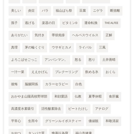
美しい
炎症
バラ
福山ばら祭
豆腐
ニゲラ
断捨離
孫子
逃げる
楽器の日
ビタミンD
運命転換
THE ALFEE
ありがたい
気付き
帯状疱疹
ヘルペスウイルス
正解
真理
茅の輪くぐり
ウサギとカメ
ライバル
三風
よろこばせごっこ
アンパンマン。
怒る
怒り
土井善晴
一汁一菜
ええかげん
プレクーリング
飲める氷
おくら
後悔
脳腸関係
カラーセラピー
白色
おかやま山陽高校野球部
和顔愛語
仏教
夏季休暇
食肝臓
高濃度水素吸引
活性酸素除去
ビートたけし
アナログ
平常心
生而今
グリーンルイボスティー
価値観
和敬清寂
おやつ
タンパク質
惟善以為寶
福山市健康