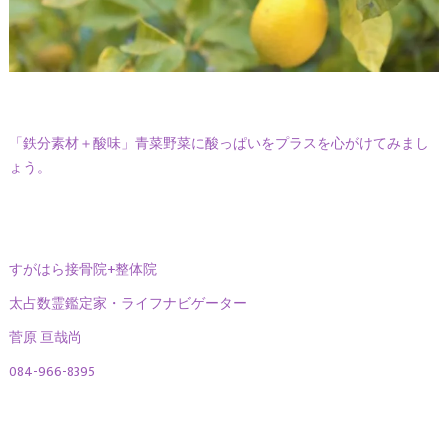
「鉄分素材＋酸味」青菜野菜に酸っぱいをプラスを心がけてみまし
ょう。
すがはら接骨院+整体院
太占数霊鑑定家・ライフナビゲーター
菅原 亘哉尚
084-966-8395