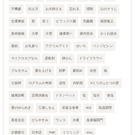
不機嫌
伝え方
お大師さま
忘れる
掃除
心のそうじ
交通事故
星
笑う
ビフィズス菌
乳酸菌
槇原敬之
多肉植物
大寒
大雪
健康第一
家内安全
かくれ脱水
薬効
お礼参り
アクリルアミド
せいろ
ベンゾピレン
マイクロカプセル
柔軟剤
肺がん
ドライフラワー
プルモサム
運を上げる
初夢
書初め
決意
福
七福神
7.5グラムの奇跡
品性
内斜視
11ミリのふたつの星
健康診断
定期演奏会
トランペット
塩
塩分
食塩
墨のゆらめき
三浦しをん
若返る食事
AGE
低温調理
真造圭伍
ひらやすみ
ウンコ
水素
血液脳関門
水素吸引
日本語
IFMC
イフミック
ifmc.