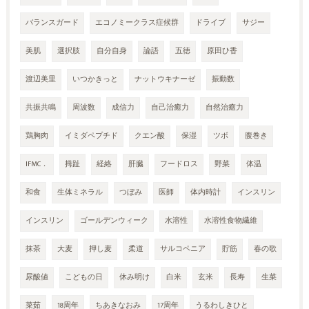
バランスガード
エコノミークラス症候群
ドライブ
サジー
美肌
選択肢
自分自身
論語
五徳
原田ひ香
渡辺美里
いつかきっと
ナットウキナーゼ
振動数
共振共鳴
周波数
成信力
自己治癒力
自然治癒力
鶏胸肉
イミダペプチド
クエン酸
保湿
ツボ
腹巻き
IFMC．
拇趾
経絡
肝臓
フードロス
野菜
体温
和食
生体ミネラル
つぼみ
医師
体内時計
インスリン
インスリン
ゴールデンウィーク
水溶性
水溶性食物繊維
抹茶
大麦
押し麦
柔道
サルコペニア
貯筋
春の歌
尿酸値
こどもの日
休み明け
白米
玄米
長寿
生菜
菜茹
18周年
ちあきなおみ
17周年
うるわしきひと