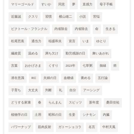
マリーゴールド
すいか
同意
夢
直感力
母子手帳
近藤誠
クスリ
習慣
横山雄二
小説
苦悩
ビクトール・フランクル
内省除去
内省除去
命
生きる
松尾芭蕉
適当力
稲盛和夫
宣言
いま
ゆとり
繊維質
温める
満ち欠け
勤労感謝の日
舞いあがれ
言葉
おかげさま
くすり
2023年
七草粥
御縁
癌
潜在意識
RCC
夫婦の日
血糖値
褒める
五行論
子育ち
大丈夫
判断
礼
自分
アーシング
どうする家康
春
らんまん
スピッツ
新年度
桑田佳祐
植物学の日
土用
昭和の日
生姜
シナモン
内臓
パワーナップ
筋肉反射
ガトーショコラ
名言
中村天風