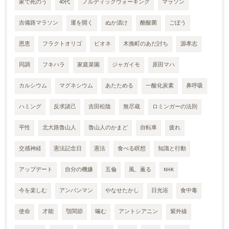
家で死のう
40代
ノルディックウォーキング
マラソン
吉備路マラソン
運を開く
ぬか漬け
酪酸菌
ごぼう
恩恵
フラクトオリゴ
ビオネ
木挽町のあだ討ち
源孝志
同調
フキハラ
家庭菜園
ジャガイモ
原田マハ
カルシウム
マグネシウム
あたためる
一酸化炭素
鼻呼吸
ハミング
反求諸己
吉田松陰
無尽蔵
ロミンガーの法則
平性
北大路魯山人
魯山人のかまど
自転車
疲れ
交感神経
憲法記念日
憲法
食べる瞑想
知識と行動
アップデート
自分の機嫌
五倫
風、薫る
NHK
今を楽しむ
アンパンマン
やなせたかし
日光浴
食中毒
使命
才能
顎関節
噛む
アントシアニン
紫外線