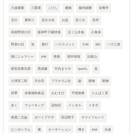
六波羅蜜
三栗屋
こけし
腰痛
腸内細菌
栄養学
五行
夏祭り
花火大会
お盆
送り火
長所
高校野球の日
阪神甲子園球場
泣くな赤鬼
心食体
野菜の日
魚
善行
ハラスメント
ＳNS
SNS
一汁三菜
猫にジェラシー
AIM
善後
酒井雄哉
比叡山
新型栄養失調
黒胡麻
竹内まりや
Spotify
色
小津安二郎
天台宗
プラナロム社
歯
穀物
穀物
四季
栄養補助食品
おむすび
平穏無事
たんぱく質
歩く
ウォーキング
認知症
メンタル
メタボ
善悪二元論
ポートプラザ
田辺聖子
キウイフルーツ
ピンポンマム
菊
カーネーション
輝き
KAN
永遠