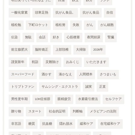
明日笑っていられるように
白湯
鉄玉
鉄分
ランチ
一酸化窒素
頭寒足熱
抗がん食品。
抗がん食品
自信
植松勉
下町ロケット
植松努
失敗
がん
がん細胞
伝染
無駄
会話
好き
心筋梗塞
夜間頻尿
腎臓
前立腺肥大
脳幹矯正
上部頚椎
大掃除
2026年
謹賀新年
初詣
災難除け
おみくじ
いただきます
スーパーフード
酒かす
湊かなえ
人間標本
さつまいも
トリプトファン
サムシング・エクストラ
誠実
正直
男性更年期
LOH症候群
眼精疲労
水素吸引療法
セルフケア
贈り物
スタート
社会的証明
判断軸
メラビアンの法則
非言語
糖質
抗血糖
隠れ脱水
緩和ケア
在宅緩和ケア