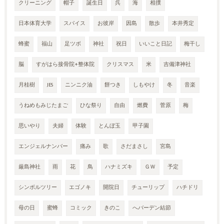
クリーニング
帽子
誕生日
呉
海
相撲
日本体育大学
スパイス
お彼岸
因島
散歩
本井秀定
蜂蜜
福山
足ツボ
神社
祝日
いいこと日記
梅干し
脳
すがはら接骨院+整体院
クリスマス
米
吉備津神社
月桂樹
JES
ニンニク油
餅つき
しもやけ
冬
音楽
うねめもみじたまご
ひな祭り
自由
燃費
菅原
梅
思いやり
夫婦
体験
とんぼ玉
甲子園
エンジェルナンバー
痛み
歌
さだまさし
宮島
厳島神社
雨
花
鳥
ハナミズキ
ＧＷ
予定
シンボルツリー
エゴノキ
開院日
チューリップ
ハチドリ
母の日
蜜蜂
コミック
きのこ
へバーデン結節