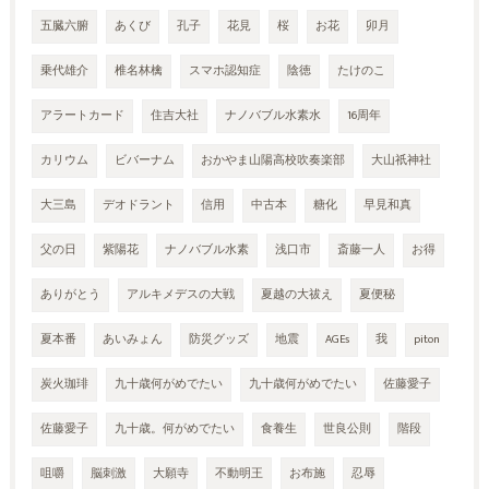
五臓六腑
あくび
孔子
花見
桜
お花
卯月
乗代雄介
椎名林檎
スマホ認知症
陰徳
たけのこ
アラートカード
住吉大社
ナノバブル水素水
16周年
カリウム
ビバーナム
おかやま山陽高校吹奏楽部
大山祇神社
大三島
デオドラント
信用
中古本
糖化
早見和真
父の日
紫陽花
ナノバブル水素
浅口市
斎藤一人
お得
ありがとう
アルキメデスの大戦
夏越の大祓え
夏便秘
夏本番
あいみょん
防災グッズ
地震
AGEs
我
piton
炭火珈琲
九十歳何がめでたい
九十歳何がめでたい
佐藤愛子
佐藤愛子
九十歳。何がめでたい
食養生
世良公則
階段
咀嚼
脳刺激
大願寺
不動明王
お布施
忍辱