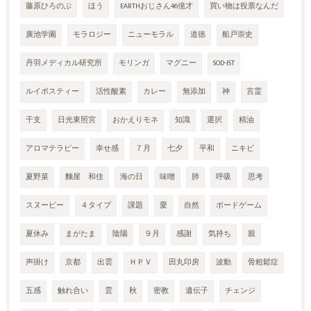
藤原ひろのぶ
ほう
EARTHおじさん46億才
買い物は投票なんだ
廣池学園
モラロジー
ニューモラル
道徳
船戸崇史
丹羽メディカル研究所
モリンガ
マグニー
SOD-IST
ルイボスティー
活性酸素
カレー
無添加
神
言霊
干支
日光東照宮
おかえりモネ
知識
選択
精油
アロマテラピー
幸せ感
７月
七夕
平和
ニキビ
夏野菜
麵屋 和佳
海の日
味噌
肺
呼吸
思考
スヌーピー
４タイプ
課題
愛
自然
ボードゲーム
夏休み
まがたま
陰陽
９月
感謝
気持ち
親
声掛け
京都
出雲
ＨＰＶ
田丸印房
波動
骨粗鬆症
五感
触れ合い
雲
秋
密教
遺伝子
チェンジ