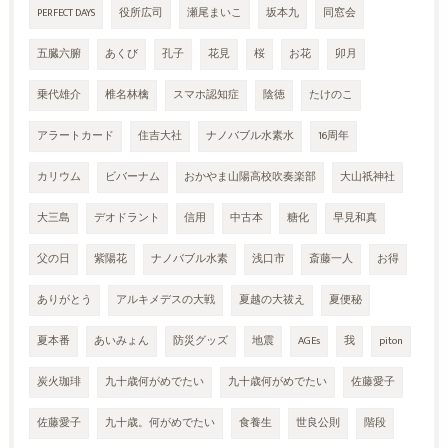
PERFECT DAYS
役所広司
瀬尾まいこ
坂本九
同窓会
五臓六腑
あくび
孔子
花見
桜
お花
卯月
乗代雄介
椎名林檎
スマホ認知症
陰徳
たけのこ
アラートカード
住吉大社
ナノバブル水素水
16周年
カリウム
ビバーナム
おかやま山陽高校吹奏楽部
大山祇神社
大三島
デオドラント
信用
中古本
糖化
早見和真
父の日
紫陽花
ナノバブル水素
浅口市
斎藤一人
お得
ありがとう
アルキメデスの大戦
夏越の大祓え
夏便秘
夏本番
あいみょん
防災グッズ
地震
AGEs
我
piton
炭火珈琲
九十歳何がめでたい
九十歳何がめでたい
佐藤愛子
佐藤愛子
九十歳。何がめでたい
食養生
世良公則
階段