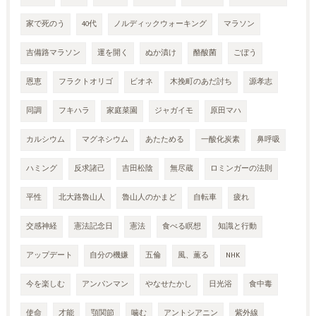
家で死のう
40代
ノルディックウォーキング
マラソン
吉備路マラソン
運を開く
ぬか漬け
酪酸菌
ごぼう
恩恵
フラクトオリゴ
ビオネ
木挽町のあだ討ち
源孝志
同調
フキハラ
家庭菜園
ジャガイモ
原田マハ
カルシウム
マグネシウム
あたためる
一酸化炭素
鼻呼吸
ハミング
反求諸己
吉田松陰
無尽蔵
ロミンガーの法則
平性
北大路魯山人
魯山人のかまど
自転車
疲れ
交感神経
憲法記念日
憲法
食べる瞑想
知識と行動
アップデート
自分の機嫌
五倫
風、薫る
NHK
今を楽しむ
アンパンマン
やなせたかし
日光浴
食中毒
使命
才能
顎関節
噛む
アントシアニン
紫外線