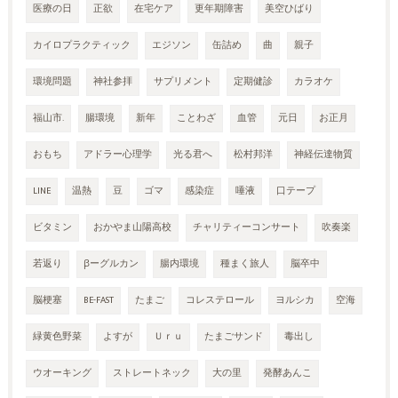
医療の日
正欲
在宅ケア
更年期障害
美空ひばり
カイロプラクティック
エジソン
缶詰め
曲
親子
環境問題
神社参拝
サプリメント
定期健診
カラオケ
福山市.
腸環境
新年
ことわざ
血管
元日
お正月
おもち
アドラー心理学
光る君へ
松村邦洋
神経伝達物質
LINE
温熱
豆
ゴマ
感染症
唾液
口テープ
ビタミン
おかやま山陽高校
チャリティーコンサート
吹奏楽
若返り
βーグルカン
腸内環境
種まく旅人
脳卒中
脳梗塞
BE-FAST
たまご
コレステロール
ヨルシカ
空海
緑黄色野菜
よすが
Ｕｒｕ
たまごサンド
毒出し
ウオーキング
ストレートネック
大の里
発酵あんこ