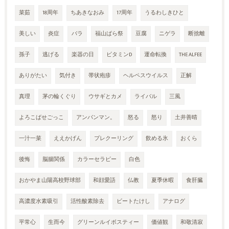
菜茹
18周年
ちあきなおみ
17周年
うるわしきひと
美しい
炎症
バラ
福山ばら祭
豆腐
ニゲラ
断捨離
孫子
逃げる
楽器の日
ビタミンD
運命転換
THE ALFEE
ありがたい
気付き
帯状疱疹
ヘルペスウイルス
正解
真理
茅の輪くぐり
ウサギとカメ
ライバル
三風
よろこばせごっこ
アンパンマン。
怒る
怒り
土井善晴
一汁一菜
ええかげん
プレクーリング
飲める氷
おくら
後悔
脳腸関係
カラーセラピー
白色
おかやま山陽高校野球部
和顔愛語
仏教
夏季休暇
食肝臓
高濃度水素吸引
活性酸素除去
ビートたけし
アナログ
平常心
生而今
グリーンルイボスティー
価値観
和敬清寂