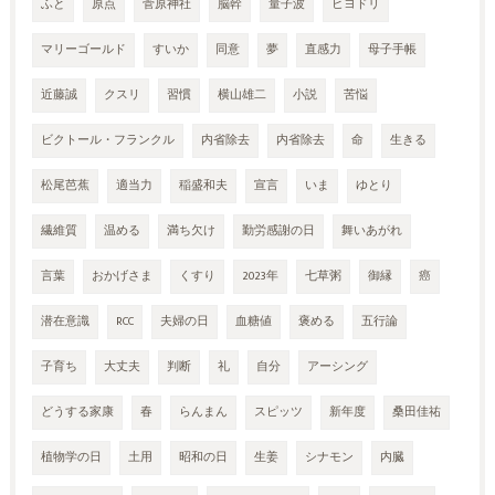
ふと
原点
菅原神社
脳幹
量子波
ヒヨドリ
マリーゴールド
すいか
同意
夢
直感力
母子手帳
近藤誠
クスリ
習慣
横山雄二
小説
苦悩
ビクトール・フランクル
内省除去
内省除去
命
生きる
松尾芭蕉
適当力
稲盛和夫
宣言
いま
ゆとり
繊維質
温める
満ち欠け
勤労感謝の日
舞いあがれ
言葉
おかげさま
くすり
2023年
七草粥
御縁
癌
潜在意識
RCC
夫婦の日
血糖値
褒める
五行論
子育ち
大丈夫
判断
礼
自分
アーシング
どうする家康
春
らんまん
スピッツ
新年度
桑田佳祐
植物学の日
土用
昭和の日
生姜
シナモン
内臓