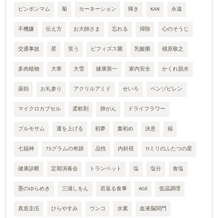
ピンポンマム
菊
カーネーション
輝き
KAN
永遠
不機嫌
伝え方
お大師さま
忘れる
掃除
心のそうじ
交通事故
星
笑う
ビフィズス菌
乳酸菌
槇原敬之
多肉植物
大寒
大雪
健康第一
家内安全
かくれ脱水
薬効
お礼参り
アクリルアミド
せいろ
ベンゾピレン
マイクロカプセル
柔軟剤
肺がん
ドライフラワー
プルモサム
運を上げる
初夢
書初め
決意
福
七福神
7.5グラムの奇跡
品性
内斜視
11ミリのふたつの星
健康診断
定期演奏会
トランペット
塩
塩分
食塩
墨のゆらめき
三浦しをん
若返る食事
AGE
低温調理
真造圭伍
ひらやすみ
ウンコ
水素
血液脳関門