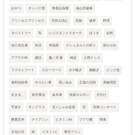
おやつ
タンパク質
惟善以為寶
福山市健康
プリンセスプリンセス
空気を読む
宝物
健草
料理
タペストリー
気
レジスタントスターチ
ほうき
必然
自己肯定感
休日
幸福度
ゲシュタルトの祈り
前かがみ
アブラナ科
腸活
藤ノ木 優
検診
人間ドック
ファストフード
スローフード
ボヤ騒ぎ
胸騒ぎ
ピンク色
食料自給率
やりたい事
思い込み
正負の法則
美輪明宏
生きる。
岩沢厚治
金木犀
快楽ホルモン
片付け
手放す
サングラス
光くしゃみ反射
目
街角コンサート
酵素玄米
ナイアシン
ビタミンB3
ブドウ糖
朝食
文化の日
鉄
ビタミンC
東京プリン