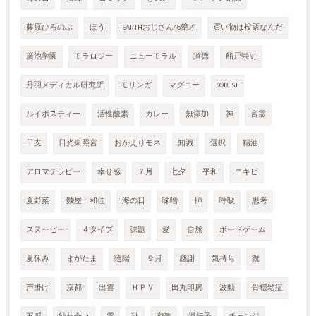
藤原ひろのぶ
ほう
EARTHおじさん46億才
買い物は投票なんだ
廣池学園
モラロジー
ニューモラル
道徳
船戸崇史
丹羽メディカル研究所
モリンガ
マグニー
SOD-IST
ルイボスティー
活性酸素
カレー
無添加
神
言霊
干支
日光東照宮
おかえりモネ
知識
選択
精油
アロマテラピー
幸せ感
７月
七夕
平和
ニキビ
夏野菜
麵屋 和佳
海の日
味噌
肺
呼吸
思考
スヌーピー
４タイプ
課題
愛
自然
ボードゲーム
夏休み
まがたま
陰陽
９月
感謝
気持ち
親
声掛け
京都
出雲
ＨＰＶ
田丸印房
波動
骨粗鬆症