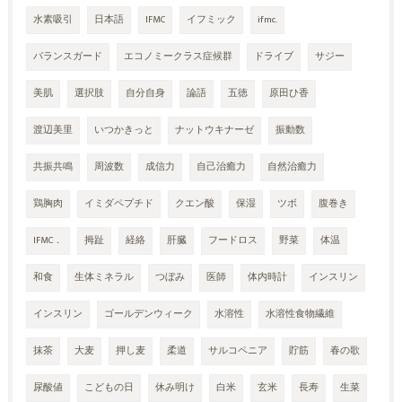
水素吸引
日本語
IFMC
イフミック
ifmc.
バランスガード
エコノミークラス症候群
ドライブ
サジー
美肌
選択肢
自分自身
論語
五徳
原田ひ香
渡辺美里
いつかきっと
ナットウキナーゼ
振動数
共振共鳴
周波数
成信力
自己治癒力
自然治癒力
鶏胸肉
イミダペプチド
クエン酸
保湿
ツボ
腹巻き
IFMC．
拇趾
経絡
肝臓
フードロス
野菜
体温
和食
生体ミネラル
つぼみ
医師
体内時計
インスリン
インスリン
ゴールデンウィーク
水溶性
水溶性食物繊維
抹茶
大麦
押し麦
柔道
サルコペニア
貯筋
春の歌
尿酸値
こどもの日
休み明け
白米
玄米
長寿
生菜