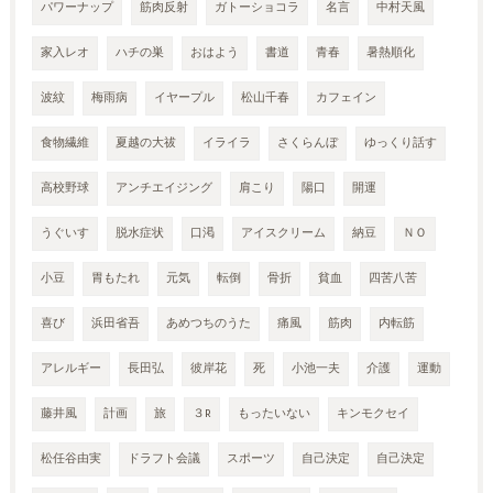
パワーナップ
筋肉反射
ガトーショコラ
名言
中村天風
家入レオ
ハチの巣
おはよう
書道
青春
暑熱順化
波紋
梅雨病
イヤープル
松山千春
カフェイン
食物繊維
夏越の大祓
イライラ
さくらんぼ
ゆっくり話す
高校野球
アンチエイジング
肩こり
陽口
開運
うぐいす
脱水症状
口渇
アイスクリーム
納豆
ＮＯ
小豆
胃もたれ
元気
転倒
骨折
貧血
四苦八苦
喜び
浜田省吾
あめつちのうた
痛風
筋肉
内転筋
アレルギー
長田弘
彼岸花
死
小池一夫
介護
運動
藤井風
計画
旅
３R
もったいない
キンモクセイ
松任谷由実
ドラフト会議
スポーツ
自己決定
自己決定