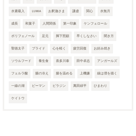
水素吸入
LUMIA
お釈迦さま
謙虚
関心
水無月
成長
和菓子
人間関係
第一印象
ケンフェロール
ポリフェノール
足元
脚下照顧
早くしなさい
聞き方
聖徳太子
プライド
心を軽く
疲労回復
お好み焼き
ソウルフード
養生食
喜多川泰
田中卓志
アンガールズ
フェルラ酸
腸の冷え
腸を温める
上機嫌
線は僕を描く
一線の湖
ピーマン
ピラジン
萬田緑平
ひまわり
ケイトウ