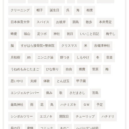
クリーニング
帽子
誕生日
呉
海
相撲
日本体育大学
スパイス
お彼岸
因島
散歩
本井秀定
蜂蜜
福山
足ツボ
神社
祝日
いいこと日記
梅干し
脳
すがはら接骨院+整体院
クリスマス
米
吉備津神社
月桂樹
JES
ニンニク油
餅つき
しもやけ
冬
音楽
うねめもみじたまご
ひな祭り
自由
燃費
菅原
梅
思いやり
夫婦
体験
とんぼ玉
甲子園
エンジェルナンバー
痛み
歌
さだまさし
宮島
厳島神社
雨
花
鳥
ハナミズキ
ＧＷ
予定
シンボルツリー
エゴノキ
開院日
チューリップ
ハチドリ
母の日
蜜蜂
コミック
きのこ
へバーデン結節