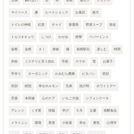
五感
触れ合い
雲
秋
密教
遺伝子
チェンジ
マイペース
膝
ヒートショック
お風呂
枚方
トイレの神様
紅茶
チャイ
新嘗祭
野菜スープ
師走
トルコキキョウ
しつけ
かがみ
痙攣
ペパーミント
金柑
金柑
ＡＩ
便秘
腸
箱根駅伝
楽しむ
時間
米粉
ミステリと言う勿れ
手紙
スマホ
雪
お菓子
手作り
オーガニック
かみむら農園
ピタパン
笑顔
笑顔
瞑想
幸せホルモン
兄弟
池川明
ホワイトデー
矛盾
本田健
心のケア
いちご大福
シフォンケーキ
アレンジ
くず星
情報
学び
５月
立夏
発酵食品
メラトニン
環境
香害
小松菜
幸せ
勇気
心理学