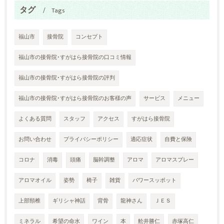
タグ
Tags
福山市
接骨院
コンセプト
福山市の接骨院･すがはら接骨院の口コミ情報
福山市の接骨院･すがはら接骨院の評判
福山市の接骨院･すがはら接骨院のお客様の声
サービス
メニュー
よくある質問
スタッフ
アクセス
すがはら接骨院
お問い合わせ
プライバシーポリシー
適応症状
自費と保険
コロナ
消毒
頭痛
脳幹調整
アロマ
アロマスプレー
アロマオイル
姿勢
椅子
雑貨
パワースッポット
上部頸椎
ギリシャ神話
背骨
龍神さん
ＪＥＳ
ミネラル
希望の命水
ワイン
本
舩井勝仁
赤塚高仁