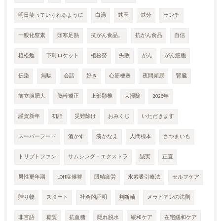
明日笑っていられるように
白湯
鉄玉
鉄分
ランチ
一酸化窒素
頭寒足熱
抗がん食品。
抗がん食品
自信
植松勉
下町ロケット
植松努
失敗
がん
がん細胞
伝染
無駄
会話
好き
心筋梗塞
夜間頻尿
腎臓
前立腺肥大
脳幹矯正
上部頚椎
大掃除
2026年
謹賀新年
初詣
災難除け
おみくじ
いただきます
スーパーフード
酒かす
湊かなえ
人間標本
さつまいも
トリプトファン
サムシング・エクストラ
誠実
正直
男性更年期
LOH症候群
眼精疲労
水素吸引療法
セルフケア
贈り物
スタート
社会的証明
判断軸
メラビアンの法則
非言語
糖質
抗血糖
隠れ脱水
緩和ケア
在宅緩和ケア