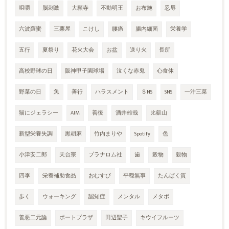
咀嚼
脳刺激
大願寺
不動明王
お布施
忍辱
六波羅蜜
三栗屋
こけし
腰痛
腸内細菌
栄養学
五行
夏祭り
花火大会
お盆
送り火
長所
高校野球の日
阪神甲子園球場
泣くな赤鬼
心食体
野菜の日
魚
善行
ハラスメント
ＳNS
SNS
一汁三菜
猫にジェラシー
AIM
善後
酒井雄哉
比叡山
新型栄養失調
黒胡麻
竹内まりや
Spotify
色
小津安二郎
天台宗
プラナロム社
歯
穀物
穀物
四季
栄養補助食品
おむすび
平穏無事
たんぱく質
歩く
ウォーキング
認知症
メンタル
メタボ
善悪二元論
ポートプラザ
田辺聖子
キウイフルーツ