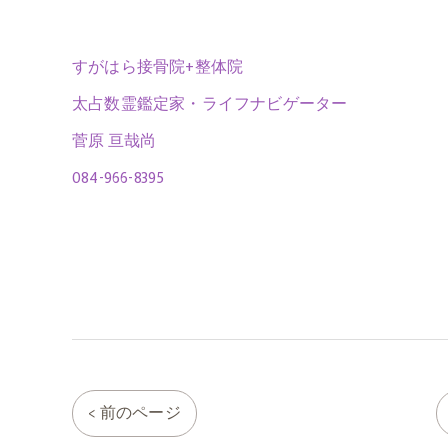
すがはら接骨院+整体院
太占数霊鑑定家・ライフナビゲーター
菅原 亘哉尚
084-966-8395
< 前のページ