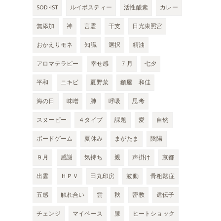
SOD-IST
ルイボスティー
活性酸素
カレー
無添加
神
言霊
干支
日光東照宮
おかえりモネ
知識
選択
精油
アロマテラピー
幸せ感
７月
七夕
平和
ニキビ
夏野菜
麵屋 和佳
海の日
味噌
肺
呼吸
思考
スヌーピー
４タイプ
課題
愛
自然
ボードゲーム
夏休み
まがたま
陰陽
９月
感謝
気持ち
親
声掛け
京都
出雲
ＨＰＶ
田丸印房
波動
骨粗鬆症
五感
触れ合い
雲
秋
密教
遺伝子
チェンジ
マイペース
膝
ヒートショック