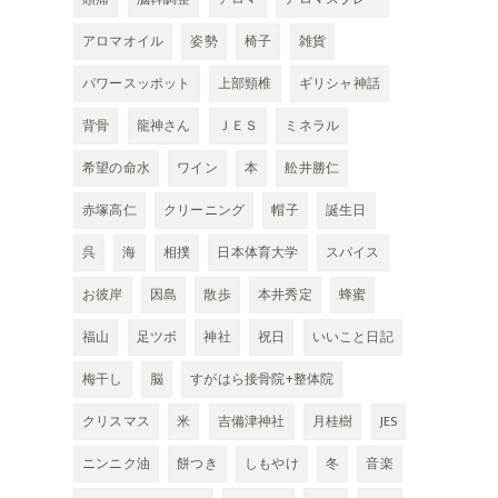
アロマオイル
姿勢
椅子
雑貨
パワースッポット
上部頸椎
ギリシャ神話
背骨
龍神さん
ＪＥＳ
ミネラル
希望の命水
ワイン
本
舩井勝仁
赤塚高仁
クリーニング
帽子
誕生日
呉
海
相撲
日本体育大学
スパイス
お彼岸
因島
散歩
本井秀定
蜂蜜
福山
足ツボ
神社
祝日
いいこと日記
梅干し
脳
すがはら接骨院+整体院
クリスマス
米
吉備津神社
月桂樹
JES
ニンニク油
餅つき
しもやけ
冬
音楽