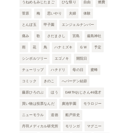
うねめもみじたまご
ひな祭り
自由
燃費
菅原
梅
思いやり
夫婦
体験
とんぼ玉
甲子園
エンジェルナンバー
痛み
歌
さだまさし
宮島
厳島神社
雨
花
鳥
ハナミズキ
ＧＷ
予定
シンボルツリー
エゴノキ
開院日
チューリップ
ハチドリ
母の日
蜜蜂
コミック
きのこ
へバーデン結節
藤原ひろのぶ
ほう
EARTHおじさん46億才
買い物は投票なんだ
廣池学園
モラロジー
ニューモラル
道徳
船戸崇史
丹羽メディカル研究所
モリンガ
マグニー