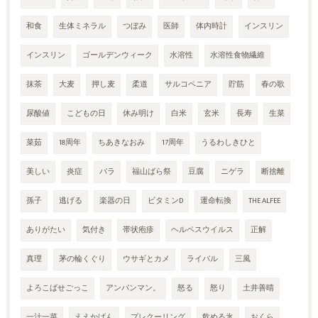
和食
生体ミネラル
つぼみ
医師
体内時計
インスリン
インスリン
ゴールデンウィーク
水溶性
水溶性食物繊維
抹茶
大麦
押し麦
柔道
サルコペニア
貯筋
春の歌
尿酸値
こどもの日
休み明け
白米
玄米
長寿
生菜
菜茹
18周年
ちあきなおみ
17周年
うるわしきひと
美しい
炎症
バラ
福山ばら祭
豆腐
ニゲラ
断捨離
孫子
逃げる
楽器の日
ビタミンD
運命転換
THE ALFEE
ありがたい
気付き
帯状疱疹
ヘルペスウイルス
正解
真理
茅の輪くぐり
ウサギとカメ
ライバル
三風
よろこばせごっこ
アンパンマン。
怒る
怒り
土井善晴
一汁一菜
ええかげん
プレクーリング
飲める氷
おくら