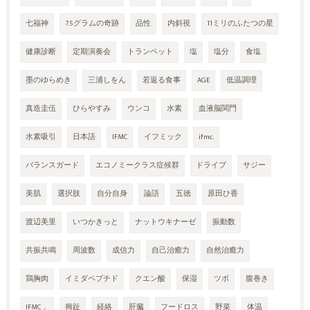
七福神
7.5グラムの奇跡
品性
内斜視
11ミリのふたつの星
健康診断
定期演奏会
トランペット
塩
塩分
食塩
墨のゆらめき
三浦しをん
若返る食事
AGE
低温調理
真造圭伍
ひらやすみ
ウンコ
水素
血液脳関門
水素吸引
日本語
IFMC
イフミック
ifmc.
バランスガード
エコノミークラス症候群
ドライブ
サジー
美肌
選択肢
自分自身
論語
五徳
原田ひ香
渡辺美里
いつかきっと
ナットウキナーゼ
振動数
共振共鳴
周波数
成信力
自己治癒力
自然治癒力
鶏胸肉
イミダペプチド
クエン酸
保湿
ツボ
腹巻き
IFMC．
拇趾
経絡
肝臓
フードロス
野菜
体温