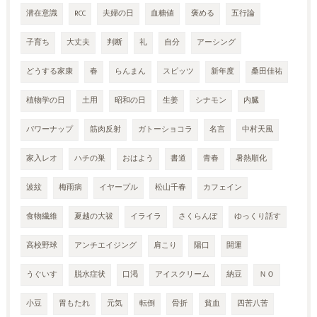
潜在意識
RCC
夫婦の日
血糖値
褒める
五行論
子育ち
大丈夫
判断
礼
自分
アーシング
どうする家康
春
らんまん
スピッツ
新年度
桑田佳祐
植物学の日
土用
昭和の日
生姜
シナモン
内臓
パワーナップ
筋肉反射
ガトーショコラ
名言
中村天風
家入レオ
ハチの巣
おはよう
書道
青春
暑熱順化
波紋
梅雨病
イヤープル
松山千春
カフェイン
食物繊維
夏越の大祓
イライラ
さくらんぼ
ゆっくり話す
高校野球
アンチエイジング
肩こり
陽口
開運
うぐいす
脱水症状
口渇
アイスクリーム
納豆
ＮＯ
小豆
胃もたれ
元気
転倒
骨折
貧血
四苦八苦