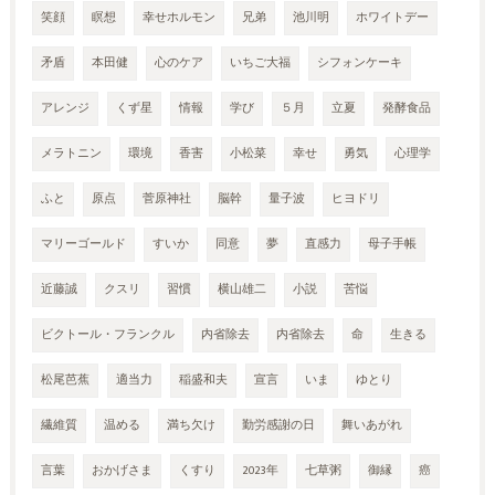
笑顔
瞑想
幸せホルモン
兄弟
池川明
ホワイトデー
矛盾
本田健
心のケア
いちご大福
シフォンケーキ
アレンジ
くず星
情報
学び
５月
立夏
発酵食品
メラトニン
環境
香害
小松菜
幸せ
勇気
心理学
ふと
原点
菅原神社
脳幹
量子波
ヒヨドリ
マリーゴールド
すいか
同意
夢
直感力
母子手帳
近藤誠
クスリ
習慣
横山雄二
小説
苦悩
ビクトール・フランクル
内省除去
内省除去
命
生きる
松尾芭蕉
適当力
稲盛和夫
宣言
いま
ゆとり
繊維質
温める
満ち欠け
勤労感謝の日
舞いあがれ
言葉
おかげさま
くすり
2023年
七草粥
御縁
癌