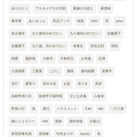
ありがとう
アルキメデスの大戦
夏越の大祓え
夏便秘
夏本番
あいみょん
防災グッズ
地震
AGEs
我
piton
炭火珈琲
九十歳何がめでたい
九十歳何がめでたい
佐藤愛子
佐藤愛子
九十歳。何がめでたい
食養生
世良公則
階段
咀嚼
脳刺激
大願寺
不動明王
お布施
忍辱
六波羅蜜
三栗屋
こけし
腰痛
腸内細菌
栄養学
五行
夏祭り
花火大会
お盆
送り火
長所
高校野球の日
阪神甲子園球場
泣くな赤鬼
心食体
野菜の日
魚
善行
ハラスメント
ＳNS
SNS
一汁三菜
猫にジェラシー
AIM
善後
酒井雄哉
比叡山
新型栄養失調
黒胡麻
竹内まりや
Spotify
色