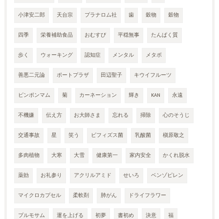
小津安二郎
天台宗
プラナロム社
歯
穀物
穀物
四季
栄養補助食品
おむすび
平穏無事
たんぱく質
歩く
ウォーキング
認知症
メンタル
メタボ
善悪二元論
ポートプラザ
田辺聖子
キウイフルーツ
ピンポンマム
菊
カーネーション
輝き
KAN
永遠
不機嫌
伝え方
お大師さま
忘れる
掃除
心のそうじ
交通事故
星
笑う
ビフィズス菌
乳酸菌
槇原敬之
多肉植物
大寒
大雪
健康第一
家内安全
かくれ脱水
薬効
お礼参り
アクリルアミド
せいろ
ベンゾピレン
マイクロカプセル
柔軟剤
肺がん
ドライフラワー
プルモサム
運を上げる
初夢
書初め
決意
福