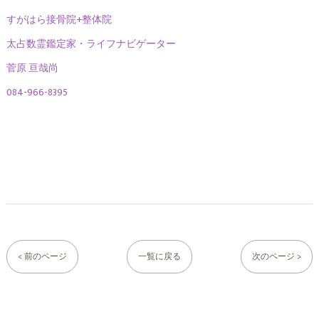
すがはら接骨院+整体院
太占数霊鑑定家・ライフナビゲーター
菅原 亘哉尚
084-966-8395
< 前のページ
一覧に戻る
次のページ >