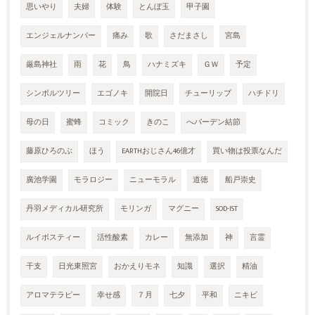
思いやり
夫婦
体験
とんぼ玉
甲子園
エンジェルナンバー
痛み
歌
さだまさし
宮島
厳島神社
雨
花
鳥
ハナミズキ
ＧＷ
予定
シンボルツリー
エゴノキ
開院日
チューリップ
ハチドリ
母の日
蜜蜂
コミック
きのこ
へバーデン結節
藤原ひろのぶ
ほう
EARTHおじさん46億才
買い物は投票なんだ
廣池学園
モラロジー
ニューモラル
道徳
船戸崇史
丹羽メディカル研究所
モリンガ
マグニー
SOD-IST
ルイボスティー
活性酸素
カレー
無添加
神
言霊
干支
日光東照宮
おかえりモネ
知識
選択
精油
アロマテラピー
幸せ感
７月
七夕
平和
ニキビ