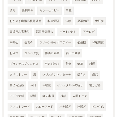
後悔
脳腸関係
カラーセラピー
白色
おかやま山陽高校野球部
和顔愛語
仏教
夏季休暇
食肝臓
高濃度水素吸引
活性酸素除去
ビートたけし
アナログ
平常心
生而今
グリーンルイボスティー
価値観
和敬清寂
おやつ
タンパク質
惟善以為寶
福山市健康
プリンセスプリンセス
空気を読む
宝物
健草
料理
タペストリー
気
レジスタントスターチ
ほうき
必然
自己肯定感
休日
幸福度
ゲシュタルトの祈り
前かがみ
アブラナ科
腸活
藤ノ木 優
検診
人間ドック
ファストフード
スローフード
ボヤ騒ぎ
胸騒ぎ
ピンク色