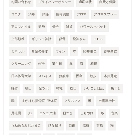
お問い合わせ
プライバシーポリシー
適応症状
自費と保険
コロナ
消毒
頭痛
脳幹調整
アロマ
アロマスプレー
アロマオイル
姿勢
椅子
雑貨
パワースッポット
上部頸椎
ギリシャ神話
背骨
龍神さん
ＪＥＳ
ミネラル
希望の命水
ワイン
本
舩井勝仁
赤塚高仁
クリーニング
帽子
誕生日
呉
海
相撲
日本体育大学
スパイス
お彼岸
因島
散歩
本井秀定
蜂蜜
福山
足ツボ
神社
祝日
いいこと日記
梅干し
脳
すがはら接骨院+整体院
クリスマス
米
吉備津神社
月桂樹
JES
ニンニク油
餅つき
しもやけ
冬
音楽
うねめもみじたまご
ひな祭り
自由
燃費
菅原
梅