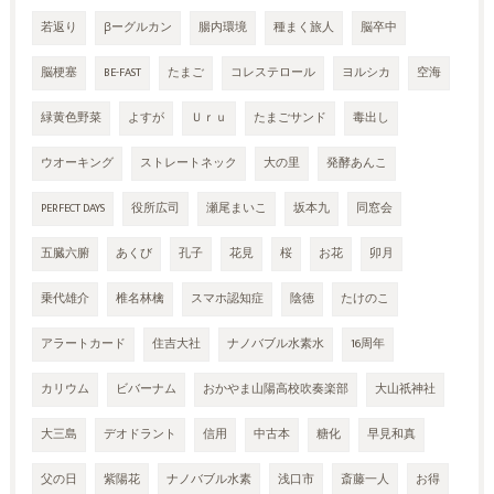
若返り
βーグルカン
腸内環境
種まく旅人
脳卒中
脳梗塞
BE-FAST
たまご
コレステロール
ヨルシカ
空海
緑黄色野菜
よすが
Ｕｒｕ
たまごサンド
毒出し
ウオーキング
ストレートネック
大の里
発酵あんこ
PERFECT DAYS
役所広司
瀬尾まいこ
坂本九
同窓会
五臓六腑
あくび
孔子
花見
桜
お花
卯月
乗代雄介
椎名林檎
スマホ認知症
陰徳
たけのこ
アラートカード
住吉大社
ナノバブル水素水
16周年
カリウム
ビバーナム
おかやま山陽高校吹奏楽部
大山祇神社
大三島
デオドラント
信用
中古本
糖化
早見和真
父の日
紫陽花
ナノバブル水素
浅口市
斎藤一人
お得