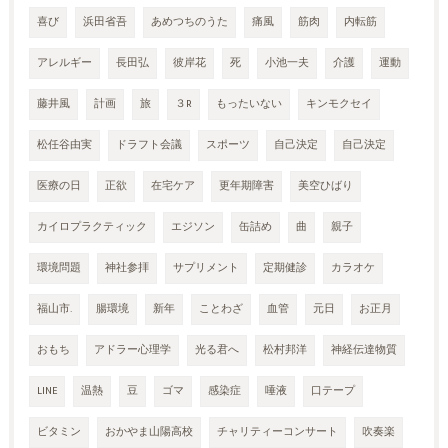
喜び
浜田省吾
あめつちのうた
痛風
筋肉
内転筋
アレルギー
長田弘
彼岸花
死
小池一夫
介護
運動
藤井風
計画
旅
３R
もったいない
キンモクセイ
松任谷由実
ドラフト会議
スポーツ
自己決定
自己決定
医療の日
正欲
在宅ケア
更年期障害
美空ひばり
カイロプラクティック
エジソン
缶詰め
曲
親子
環境問題
神社参拝
サプリメント
定期健診
カラオケ
福山市.
腸環境
新年
ことわざ
血管
元日
お正月
おもち
アドラー心理学
光る君へ
松村邦洋
神経伝達物質
LINE
温熱
豆
ゴマ
感染症
唾液
口テープ
ビタミン
おかやま山陽高校
チャリティーコンサート
吹奏楽