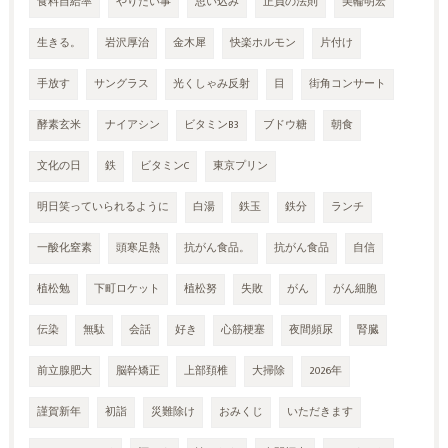
食料自給率
やりたい事
思い込み
正負の法則
美輪明宏
生きる。
岩沢厚治
金木犀
快楽ホルモン
片付け
手放す
サングラス
光くしゃみ反射
目
街角コンサート
酵素玄米
ナイアシン
ビタミンB3
ブドウ糖
朝食
文化の日
鉄
ビタミンC
東京プリン
明日笑っていられるように
白湯
鉄玉
鉄分
ランチ
一酸化窒素
頭寒足熱
抗がん食品。
抗がん食品
自信
植松勉
下町ロケット
植松努
失敗
がん
がん細胞
伝染
無駄
会話
好き
心筋梗塞
夜間頻尿
腎臓
前立腺肥大
脳幹矯正
上部頚椎
大掃除
2026年
謹賀新年
初詣
災難除け
おみくじ
いただきます