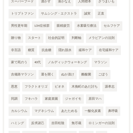
スーパーフード
酒かす
湊かなえ
人間標本
さつまいも
トリプトファン
サムシング・エクストラ
誠実
正直
男性更年期
LOH症候群
眼精疲労
水素吸引療法
セルフケア
贈り物
スタート
社会的証明
判断軸
メラビアンの法則
非言語
糖質
抗血糖
隠れ脱水
緩和ケア
在宅緩和ケア
家で死のう
40代
ノルディックウォーキング
マラソン
吉備路マラソン
運を開く
ぬか漬け
酪酸菌
ごぼう
恩恵
フラクトオリゴ
ビオネ
木挽町のあだ討ち
源孝志
同調
フキハラ
家庭菜園
ジャガイモ
原田マハ
カルシウム
マグネシウム
あたためる
一酸化炭素
鼻呼吸
ハミング
反求諸己
吉田松陰
無尽蔵
ロミンガーの法則