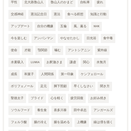
平性
北大路魯山人
魯山人のかまど
自転車
疲れ
交感神経
憲法記念日
憲法
食べる瞑想
知識と行動
アップデート
自分の機嫌
五倫
風、薫る
NHK
今を楽しむ
アンパンマン
やなせたかし
日光浴
食中毒
使命
才能
顎関節
噛む
アントシアニン
紫外線
水素吸入
LUMIA
お釈迦さま
謙虚
関心
水無月
成長
和菓子
人間関係
第一印象
ケンフェロール
ポリフェノール
足元
脚下照顧
早くしなさい
聞き方
聖徳太子
プライド
心を軽く
疲労回復
お好み焼き
ソウルフード
養生食
喜多川泰
田中卓志
アンガールズ
フェルラ酸
腸の冷え
腸を温める
上機嫌
線は僕を描く