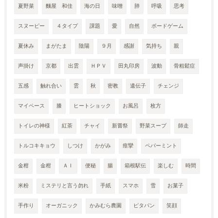
夏野菜
麵屋 和佳
海の日
味噌
肺
呼吸
思考
スヌーピー
４タイプ
課題
愛
自然
ボードゲーム
夏休み
まがたま
陰陽
９月
感謝
気持ち
親
声掛け
京都
出雲
ＨＰＶ
田丸印房
波動
骨粗鬆症
五感
触れ合い
雲
秋
密教
遺伝子
チェンジ
マイペース
膝
ヒートショック
お風呂
枚方
トイレの神様
紅茶
チャイ
新嘗祭
野菜スープ
師走
トルコキキョウ
しつけ
かがみ
痙攣
ペパーミント
金柑
金柑
ＡＩ
便秘
腸
箱根駅伝
楽しむ
時間
米粉
ミステリと言う勿れ
手紙
スマホ
雪
お菓子
手作り
オーガニック
かみむら農園
ピタパン
笑顔