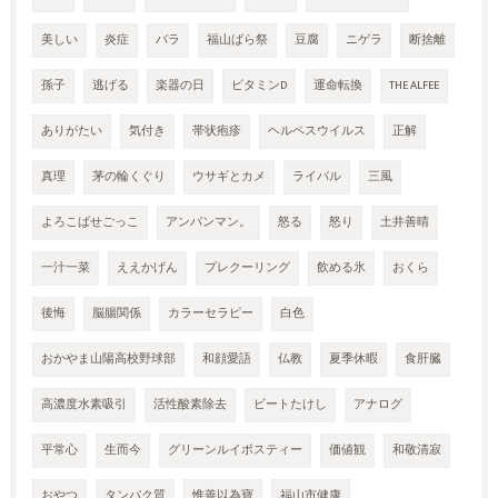
美しい
炎症
バラ
福山ばら祭
豆腐
ニゲラ
断捨離
孫子
逃げる
楽器の日
ビタミンD
運命転換
THE ALFEE
ありがたい
気付き
帯状疱疹
ヘルペスウイルス
正解
真理
茅の輪くぐり
ウサギとカメ
ライバル
三風
よろこばせごっこ
アンパンマン。
怒る
怒り
土井善晴
一汁一菜
ええかげん
プレクーリング
飲める氷
おくら
後悔
脳腸関係
カラーセラピー
白色
おかやま山陽高校野球部
和顔愛語
仏教
夏季休暇
食肝臓
高濃度水素吸引
活性酸素除去
ビートたけし
アナログ
平常心
生而今
グリーンルイボスティー
価値観
和敬清寂
おやつ
タンパク質
惟善以為寶
福山市健康