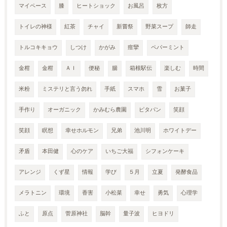
マイペース
膝
ヒートショック
お風呂
枚方
トイレの神様
紅茶
チャイ
新嘗祭
野菜スープ
師走
トルコキキョウ
しつけ
かがみ
痙攣
ペパーミント
金柑
金柑
ＡＩ
便秘
腸
箱根駅伝
楽しむ
時間
米粉
ミステリと言う勿れ
手紙
スマホ
雪
お菓子
手作り
オーガニック
かみむら農園
ピタパン
笑顔
笑顔
瞑想
幸せホルモン
兄弟
池川明
ホワイトデー
矛盾
本田健
心のケア
いちご大福
シフォンケーキ
アレンジ
くず星
情報
学び
５月
立夏
発酵食品
メラトニン
環境
香害
小松菜
幸せ
勇気
心理学
ふと
原点
菅原神社
脳幹
量子波
ヒヨドリ