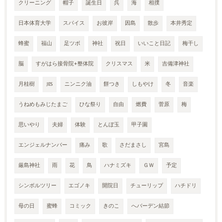
クリーニング
帽子
誕生日
呉
海
相撲
日本体育大学
スパイス
お彼岸
因島
散歩
本井秀定
蜂蜜
福山
足ツボ
神社
祝日
いいこと日記
梅干し
脳
すがはら接骨院+整体院
クリスマス
米
吉備津神社
月桂樹
JES
ニンニク油
餅つき
しもやけ
冬
音楽
うねめもみじたまご
ひな祭り
自由
燃費
菅原
梅
思いやり
夫婦
体験
とんぼ玉
甲子園
エンジェルナンバー
痛み
歌
さだまさし
宮島
厳島神社
雨
花
鳥
ハナミズキ
ＧＷ
予定
シンボルツリー
エゴノキ
開院日
チューリップ
ハチドリ
母の日
蜜蜂
コミック
きのこ
へバーデン結節