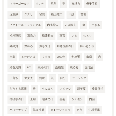
マリーゴールド
すいか
同意
夢
直感力
母子手帳
近藤誠
クスリ
習慣
横山雄二
小説
苦悩
ビクトール・フランクル
内省除去
内省除去
命
生きる
松尾芭蕉
適当力
稲盛和夫
宣言
いま
ゆとり
繊維質
温める
満ち欠け
勤労感謝の日
舞いあがれ
言葉
おかげさま
くすり
2023年
七草粥
御縁
癌
潜在意識
RCC
夫婦の日
血糖値
褒める
五行論
子育ち
大丈夫
判断
礼
自分
アーシング
どうする家康
春
らんまん
スピッツ
新年度
桑田佳祐
植物学の日
土用
昭和の日
生姜
シナモン
内臓
パワーナップ
筋肉反射
ガトーショコラ
名言
中村天風