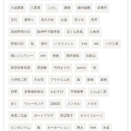
六波羅蜜
三栗屋
こけし
腰痛
腸内細菌
栄養学
五行
夏祭り
花火大会
お盆
送り火
長所
高校野球の日
阪神甲子園球場
泣くな赤鬼
心食体
野菜の日
魚
善行
ハラスメント
ＳNS
SNS
一汁三菜
猫にジェラシー
AIM
善後
酒井雄哉
比叡山
新型栄養失調
黒胡麻
竹内まりや
Spotify
色
小津安二郎
天台宗
プラナロム社
歯
穀物
穀物
四季
栄養補助食品
おむすび
平穏無事
たんぱく質
歩く
ウォーキング
認知症
メンタル
メタボ
善悪二元論
ポートプラザ
田辺聖子
キウイフルーツ
ピンポンマム
菊
カーネーション
輝き
KAN
永遠