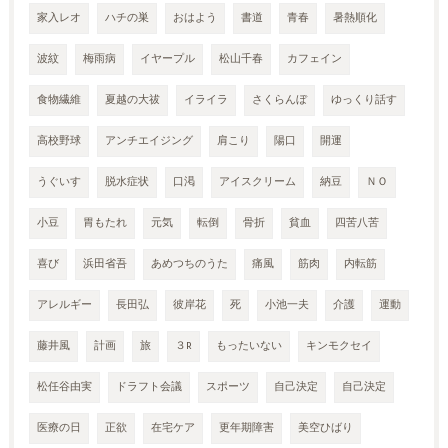
家入レオ
ハチの巣
おはよう
書道
青春
暑熱順化
波紋
梅雨病
イヤープル
松山千春
カフェイン
食物繊維
夏越の大祓
イライラ
さくらんぼ
ゆっくり話す
高校野球
アンチエイジング
肩こり
陽口
開運
うぐいす
脱水症状
口渇
アイスクリーム
納豆
ＮＯ
小豆
胃もたれ
元気
転倒
骨折
貧血
四苦八苦
喜び
浜田省吾
あめつちのうた
痛風
筋肉
内転筋
アレルギー
長田弘
彼岸花
死
小池一夫
介護
運動
藤井風
計画
旅
３R
もったいない
キンモクセイ
松任谷由実
ドラフト会議
スポーツ
自己決定
自己決定
医療の日
正欲
在宅ケア
更年期障害
美空ひばり