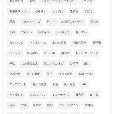
家で死のう
40代
ノルディックウォーキング
マラソン
吉備路マラソン
運を開く
ぬか漬け
酪酸菌
ごぼう
恩恵
フラクトオリゴ
ビオネ
木挽町のあだ討ち
源孝志
同調
フキハラ
家庭菜園
ジャガイモ
原田マハ
カルシウム
マグネシウム
あたためる
一酸化炭素
鼻呼吸
ハミング
反求諸己
吉田松陰
無尽蔵
ロミンガーの法則
平性
北大路魯山人
魯山人のかまど
自転車
疲れ
交感神経
憲法記念日
憲法
食べる瞑想
知識と行動
アップデート
自分の機嫌
五倫
風、薫る
NHK
今を楽しむ
アンパンマン
やなせたかし
日光浴
食中毒
使命
才能
顎関節
噛む
アントシアニン
紫外線