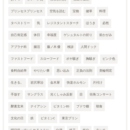
プリンセスプリンセス
空気を読む
宝物
健草
料理
タペストリー
気
レジスタントスターチ
ほうき
必然
自己肯定感
休日
幸福度
ゲシュタルトの祈り
前かがみ
アブラナ科
腸活
藤ノ木 優
検診
人間ドック
ファストフード
スローフード
ボヤ騒ぎ
胸騒ぎ
ピンク色
食料自給率
やりたい事
思い込み
正負の法則
美輪明宏
生きる。
岩沢厚治
金木犀
快楽ホルモン
片付け
手放す
サングラス
光くしゃみ反射
目
街角コンサート
酵素玄米
ナイアシン
ビタミンB3
ブドウ糖
朝食
文化の日
鉄
ビタミンC
東京プリン