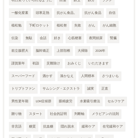
明日笑っていられるように
白湯
鉄玉
鉄分
ランチ
一酸化窒素
頭寒足熱
抗がん食品。
抗がん食品
自信
植松勉
下町ロケット
植松努
失敗
がん
がん細胞
伝染
無駄
会話
好き
心筋梗塞
夜間頻尿
腎臓
前立腺肥大
脳幹矯正
上部頚椎
大掃除
2026年
謹賀新年
初詣
災難除け
おみくじ
いただきます
スーパーフード
酒かす
湊かなえ
人間標本
さつまいも
トリプトファン
サムシング・エクストラ
誠実
正直
男性更年期
LOH症候群
眼精疲労
水素吸引療法
セルフケア
贈り物
スタート
社会的証明
判断軸
メラビアンの法則
非言語
糖質
抗血糖
隠れ脱水
緩和ケア
在宅緩和ケア