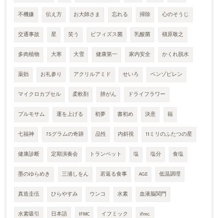
不機嫌
伝え方
お大師さま
忘れる
掃除
心のそうじ
交通事故
星
笑う
ビフィズス菌
乳酸菌
槇原敬之
多肉植物
大寒
大雪
健康第一
家内安全
かくれ脱水
薬効
お礼参り
アクリルアミド
せいろ
ベンゾピレン
マイクロカプセル
柔軟剤
肺がん
ドライフラワー
プルモサム
運を上げる
初夢
書初め
決意
福
七福神
7.5グラムの奇跡
品性
内斜視
11ミリのふたつの星
健康診断
定期演奏会
トランペット
塩
塩分
食塩
墨のゆらめき
三浦しをん
若返る食事
AGE
低温調理
真造圭伍
ひらやすみ
ウンコ
水素
血液脳関門
水素吸引
日本語
IFMC
イフミック
ifmc.