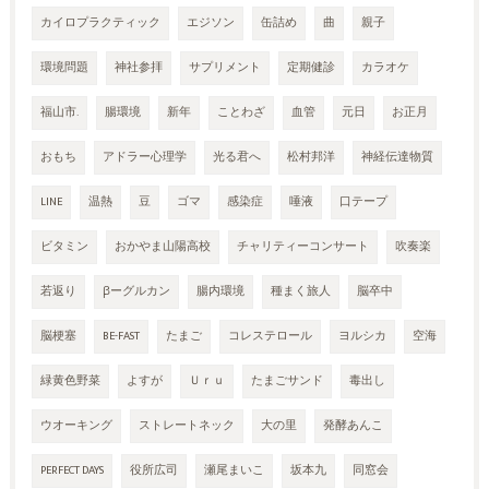
カイロプラクティック
エジソン
缶詰め
曲
親子
環境問題
神社参拝
サプリメント
定期健診
カラオケ
福山市.
腸環境
新年
ことわざ
血管
元日
お正月
おもち
アドラー心理学
光る君へ
松村邦洋
神経伝達物質
LINE
温熱
豆
ゴマ
感染症
唾液
口テープ
ビタミン
おかやま山陽高校
チャリティーコンサート
吹奏楽
若返り
βーグルカン
腸内環境
種まく旅人
脳卒中
脳梗塞
BE-FAST
たまご
コレステロール
ヨルシカ
空海
緑黄色野菜
よすが
Ｕｒｕ
たまごサンド
毒出し
ウオーキング
ストレートネック
大の里
発酵あんこ
PERFECT DAYS
役所広司
瀬尾まいこ
坂本九
同窓会