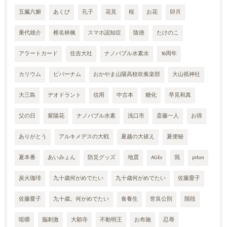
五臓六腑
あくび
孔子
花見
桜
お花
卯月
乗代雄介
椎名林檎
スマホ認知症
陰徳
たけのこ
アラートカード
住吉大社
ナノバブル水素水
16周年
カリウム
ビバーナム
おかやま山陽高校吹奏楽部
大山祇神社
大三島
デオドラント
信用
中古本
糖化
早見和真
父の日
紫陽花
ナノバブル水素
浅口市
斎藤一人
お得
ありがとう
アルキメデスの大戦
夏越の大祓え
夏便秘
夏本番
あいみょん
防災グッズ
地震
AGEs
我
piton
炭火珈琲
九十歳何がめでたい
九十歳何がめでたい
佐藤愛子
佐藤愛子
九十歳。何がめでたい
食養生
世良公則
階段
咀嚼
脳刺激
大願寺
不動明王
お布施
忍辱