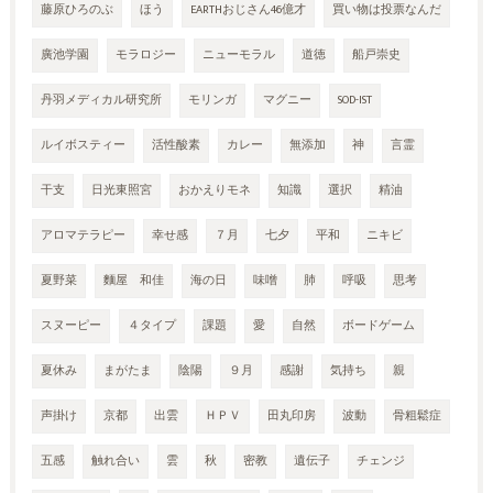
藤原ひろのぶ
ほう
EARTHおじさん46億才
買い物は投票なんだ
廣池学園
モラロジー
ニューモラル
道徳
船戸崇史
丹羽メディカル研究所
モリンガ
マグニー
SOD-IST
ルイボスティー
活性酸素
カレー
無添加
神
言霊
干支
日光東照宮
おかえりモネ
知識
選択
精油
アロマテラピー
幸せ感
７月
七夕
平和
ニキビ
夏野菜
麵屋 和佳
海の日
味噌
肺
呼吸
思考
スヌーピー
４タイプ
課題
愛
自然
ボードゲーム
夏休み
まがたま
陰陽
９月
感謝
気持ち
親
声掛け
京都
出雲
ＨＰＶ
田丸印房
波動
骨粗鬆症
五感
触れ合い
雲
秋
密教
遺伝子
チェンジ