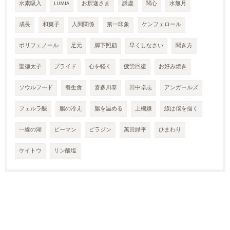
水素吸入
LUMIA
お釈迦さま
謙虚
関心
水無月
成長
和菓子
人間関係
第一印象
ケンフェロール
ポリフェノール
足元
脚下照顧
早くしなさい
聞き方
聖徳太子
プライド
心を軽く
疲労回復
お好み焼き
ソウルフード
養生食
喜多川泰
田中卓志
アンガールズ
フェルラ酸
腸の冷え
腸を温める
上機嫌
線は僕を描く
一線の湖
ピーマン
ピラジン
萬田緑平
ひまわり
ケイトウ
リン酸塩