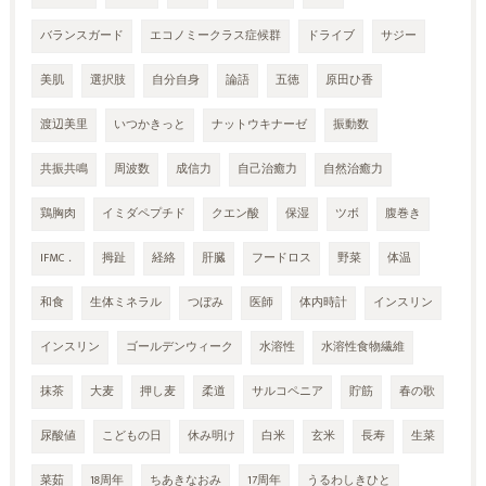
バランスガード
エコノミークラス症候群
ドライブ
サジー
美肌
選択肢
自分自身
論語
五徳
原田ひ香
渡辺美里
いつかきっと
ナットウキナーゼ
振動数
共振共鳴
周波数
成信力
自己治癒力
自然治癒力
鶏胸肉
イミダペプチド
クエン酸
保湿
ツボ
腹巻き
IFMC．
拇趾
経絡
肝臓
フードロス
野菜
体温
和食
生体ミネラル
つぼみ
医師
体内時計
インスリン
インスリン
ゴールデンウィーク
水溶性
水溶性食物繊維
抹茶
大麦
押し麦
柔道
サルコペニア
貯筋
春の歌
尿酸値
こどもの日
休み明け
白米
玄米
長寿
生菜
菜茹
18周年
ちあきなおみ
17周年
うるわしきひと