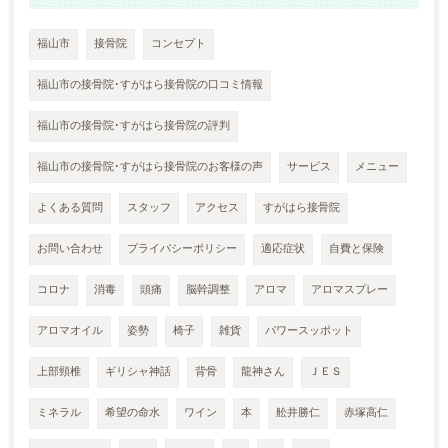
福山市
接骨院
コンセプト
福山市の接骨院･すがはら接骨院の口コミ情報
福山市の接骨院･すがはら接骨院の評判
福山市の接骨院･すがはら接骨院のお客様の声
サービス
メニュー
よくある質問
スタッフ
アクセス
すがはら接骨院
お問い合わせ
プライバシーポリシー
適応症状
自費と保険
コロナ
消毒
頭痛
脳幹調整
アロマ
アロマスプレー
アロマオイル
姿勢
椅子
雑貨
パワースッポット
上部頸椎
ギリシャ神話
背骨
龍神さん
ＪＥＳ
ミネラル
希望の命水
ワイン
本
舩井勝仁
赤塚高仁