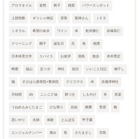
アロマオイル
姿勢
椅子
雑貨
パワースッポット
上部頸椎
ギリシャ神話
背骨
龍神さん
ＪＥＳ
ミネラル
希望の命水
ワイン
本
舩井勝仁
赤塚高仁
クリーニング
帽子
誕生日
呉
海
相撲
日本体育大学
スパイス
お彼岸
因島
散歩
本井秀定
蜂蜜
福山
足ツボ
神社
祝日
いいこと日記
梅干し
脳
すがはら接骨院+整体院
クリスマス
米
吉備津神社
月桂樹
JES
ニンニク油
餅つき
しもやけ
冬
音楽
うねめもみじたまご
ひな祭り
自由
燃費
菅原
梅
思いやり
夫婦
体験
とんぼ玉
甲子園
エンジェルナンバー
痛み
歌
さだまさし
宮島