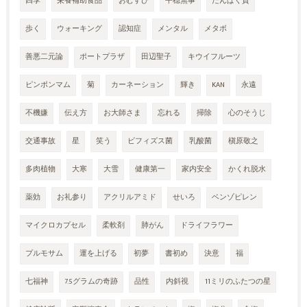
四季
栄養補助食品
おむすび
平穏無事
たんぱく質
歩く
ウォーキング
認知症
メンタル
メタボ
善悪二元論
ポートプラザ
田辺聖子
キウイフルーツ
ピンポンマム
菊
カーネーション
輝き
KAN
永遠
不機嫌
伝え方
お大師さま
忘れる
掃除
心のそうじ
交通事故
星
笑う
ビフィズス菌
乳酸菌
槇原敬之
多肉植物
大寒
大雪
健康第一
家内安全
かくれ脱水
薬効
お礼参り
アクリルアミド
せいろ
ベンゾピレン
マイクロカプセル
柔軟剤
肺がん
ドライフラワー
プルモサム
運を上げる
初夢
書初め
決意
福
七福神
7.5グラムの奇跡
品性
内斜視
11ミリのふたつの星