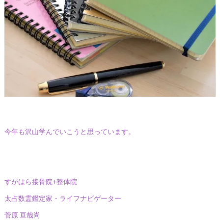
今年も沢山学んでいこうと思っています。
すがはら接骨院+整体院
太占数霊鑑定家・ライフナビゲーター
菅原 亘哉尚