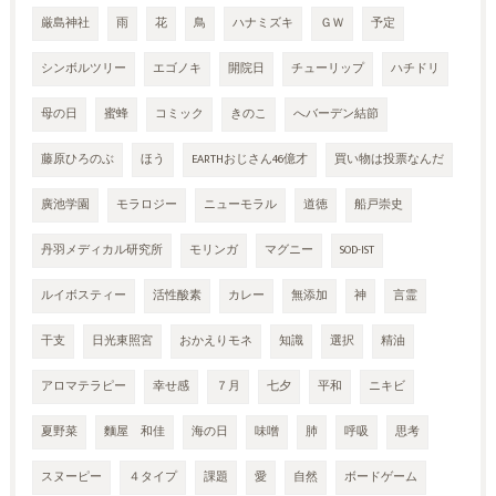
厳島神社
雨
花
鳥
ハナミズキ
ＧＷ
予定
シンボルツリー
エゴノキ
開院日
チューリップ
ハチドリ
母の日
蜜蜂
コミック
きのこ
へバーデン結節
藤原ひろのぶ
ほう
EARTHおじさん46億才
買い物は投票なんだ
廣池学園
モラロジー
ニューモラル
道徳
船戸崇史
丹羽メディカル研究所
モリンガ
マグニー
SOD-IST
ルイボスティー
活性酸素
カレー
無添加
神
言霊
干支
日光東照宮
おかえりモネ
知識
選択
精油
アロマテラピー
幸せ感
７月
七夕
平和
ニキビ
夏野菜
麵屋 和佳
海の日
味噌
肺
呼吸
思考
スヌーピー
４タイプ
課題
愛
自然
ボードゲーム