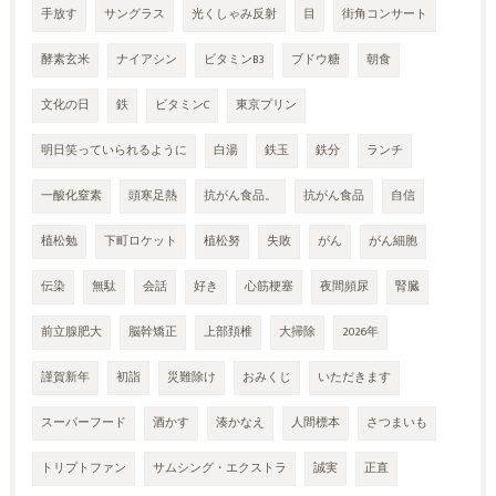
手放す
サングラス
光くしゃみ反射
目
街角コンサート
酵素玄米
ナイアシン
ビタミンB3
ブドウ糖
朝食
文化の日
鉄
ビタミンC
東京プリン
明日笑っていられるように
白湯
鉄玉
鉄分
ランチ
一酸化窒素
頭寒足熱
抗がん食品。
抗がん食品
自信
植松勉
下町ロケット
植松努
失敗
がん
がん細胞
伝染
無駄
会話
好き
心筋梗塞
夜間頻尿
腎臓
前立腺肥大
脳幹矯正
上部頚椎
大掃除
2026年
謹賀新年
初詣
災難除け
おみくじ
いただきます
スーパーフード
酒かす
湊かなえ
人間標本
さつまいも
トリプトファン
サムシング・エクストラ
誠実
正直