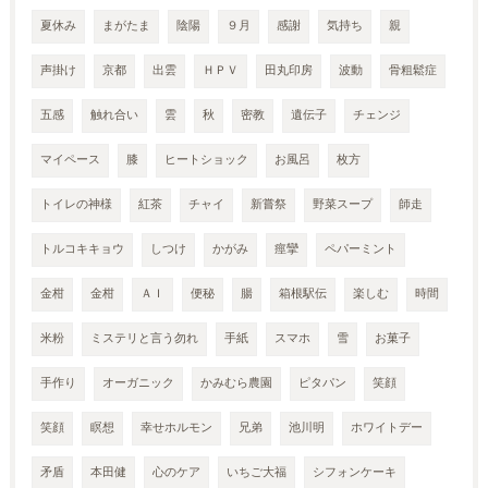
夏休み
まがたま
陰陽
９月
感謝
気持ち
親
声掛け
京都
出雲
ＨＰＶ
田丸印房
波動
骨粗鬆症
五感
触れ合い
雲
秋
密教
遺伝子
チェンジ
マイペース
膝
ヒートショック
お風呂
枚方
トイレの神様
紅茶
チャイ
新嘗祭
野菜スープ
師走
トルコキキョウ
しつけ
かがみ
痙攣
ペパーミント
金柑
金柑
ＡＩ
便秘
腸
箱根駅伝
楽しむ
時間
米粉
ミステリと言う勿れ
手紙
スマホ
雪
お菓子
手作り
オーガニック
かみむら農園
ピタパン
笑顔
笑顔
瞑想
幸せホルモン
兄弟
池川明
ホワイトデー
矛盾
本田健
心のケア
いちご大福
シフォンケーキ