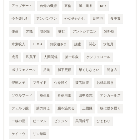
アップデート
自分の機嫌
五倫
風、薫る
NHK
今を楽しむ
アンパンマン
やなせたかし
日光浴
食中毒
使命
才能
顎関節
噛む
アントシアニン
紫外線
水素吸入
LUMIA
お釈迦さま
謙虚
関心
水無月
成長
和菓子
人間関係
第一印象
ケンフェロール
ポリフェノール
足元
脚下照顧
早くしなさい
聞き方
聖徳太子
プライド
心を軽く
疲労回復
お好み焼き
ソウルフード
養生食
喜多川泰
田中卓志
アンガールズ
フェルラ酸
腸の冷え
腸を温める
上機嫌
線は僕を描く
一線の湖
ピーマン
ピラジン
萬田緑平
ひまわり
ケイトウ
リン酸塩