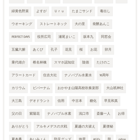
緑黄色野菜
よすが
Ｕｒｕ
たまごサンド
毒出し
ウオーキング
ストレートネック
大の里
発酵あんこ
PERFECT DAYS
役所広司
瀬尾まいこ
坂本九
同窓会
五臓六腑
あくび
孔子
花見
桜
お花
卯月
乗代雄介
椎名林檎
スマホ認知症
陰徳
たけのこ
アラートカード
住吉大社
ナノバブル水素水
16周年
カリウム
ビバーナム
おかやま山陽高校吹奏楽部
大山祇神社
大三島
デオドラント
信用
中古本
糖化
早見和真
父の日
紫陽花
ナノバブル水素
浅口市
斎藤一人
お得
ありがとう
アルキメデスの大戦
夏越の大祓え
夏便秘
夏本番
あいみょん
防災グッズ
地震
AGEs
我
piton