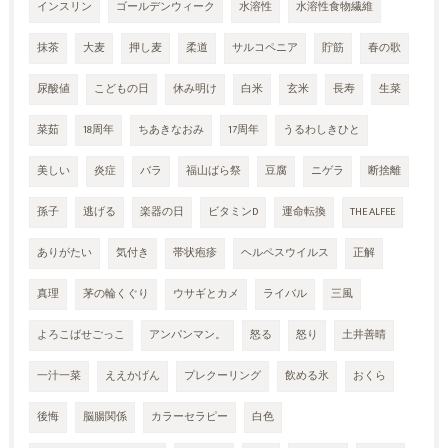
インスリン
ゴールデンウィーク
水溶性
水溶性食物繊維
抹茶
大麦
押し麦
柔道
サルコペニア
貯筋
春の歌
尿酸値
こどもの日
休み明け
白米
玄米
長寿
生菜
菜茹
18周年
ちあきなおみ
17周年
うるわしきひと
美しい
炎症
バラ
福山ばら祭
豆腐
ニゲラ
断捨離
孫子
逃げる
楽器の日
ビタミンD
運命転換
THE ALFEE
ありがたい
気付き
帯状疱疹
ヘルペスウイルス
正解
真理
茅の輪くぐり
ウサギとカメ
ライバル
三風
よろこばせごっこ
アンパンマン。
怒る
怒り
土井善晴
一汁一菜
ええかげん
プレクーリング
飲める氷
おくら
後悔
脳腸関係
カラーセラピー
白色