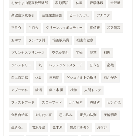
おかやま山陽高校野球部
和顔愛語
仏教
夏季休暇
食肝臓
高濃度水素吸引
活性酸素除去
ビートたけし
アナログ
平常心
生而今
グリーンルイボスティー
価値観
和敬清寂
おやつ
タンパク質
惟善以為寶
福山市健康
プリンセスプリンセス
空気を読む
宝物
健草
料理
タペストリー
気
レジスタントスターチ
ほうき
必然
自己肯定感
休日
幸福度
ゲシュタルトの祈り
前かがみ
アブラナ科
腸活
藤ノ木 優
検診
人間ドック
ファストフード
スローフード
ボヤ騒ぎ
胸騒ぎ
ピンク色
食料自給率
やりたい事
思い込み
正負の法則
美輪明宏
生きる。
岩沢厚治
金木犀
快楽ホルモン
片付け