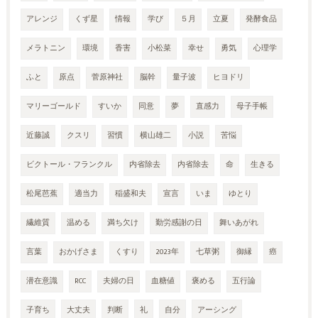
アレンジ
くず星
情報
学び
５月
立夏
発酵食品
メラトニン
環境
香害
小松菜
幸せ
勇気
心理学
ふと
原点
菅原神社
脳幹
量子波
ヒヨドリ
マリーゴールド
すいか
同意
夢
直感力
母子手帳
近藤誠
クスリ
習慣
横山雄二
小説
苦悩
ビクトール・フランクル
内省除去
内省除去
命
生きる
松尾芭蕉
適当力
稲盛和夫
宣言
いま
ゆとり
繊維質
温める
満ち欠け
勤労感謝の日
舞いあがれ
言葉
おかげさま
くすり
2023年
七草粥
御縁
癌
潜在意識
RCC
夫婦の日
血糖値
褒める
五行論
子育ち
大丈夫
判断
礼
自分
アーシング