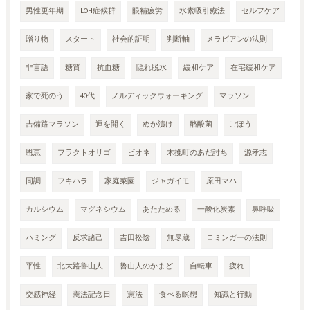
男性更年期
LOH症候群
眼精疲労
水素吸引療法
セルフケア
贈り物
スタート
社会的証明
判断軸
メラビアンの法則
非言語
糖質
抗血糖
隠れ脱水
緩和ケア
在宅緩和ケア
家で死のう
40代
ノルディックウォーキング
マラソン
吉備路マラソン
運を開く
ぬか漬け
酪酸菌
ごぼう
恩恵
フラクトオリゴ
ビオネ
木挽町のあだ討ち
源孝志
同調
フキハラ
家庭菜園
ジャガイモ
原田マハ
カルシウム
マグネシウム
あたためる
一酸化炭素
鼻呼吸
ハミング
反求諸己
吉田松陰
無尽蔵
ロミンガーの法則
平性
北大路魯山人
魯山人のかまど
自転車
疲れ
交感神経
憲法記念日
憲法
食べる瞑想
知識と行動