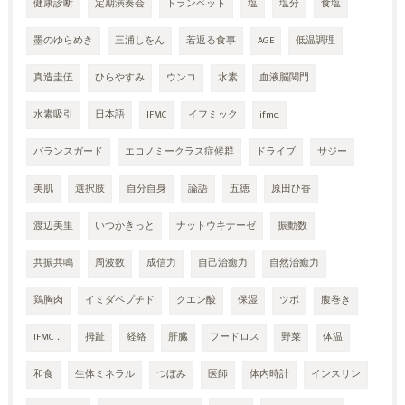
健康診断
定期演奏会
トランペット
塩
塩分
食塩
墨のゆらめき
三浦しをん
若返る食事
AGE
低温調理
真造圭伍
ひらやすみ
ウンコ
水素
血液脳関門
水素吸引
日本語
IFMC
イフミック
ifmc.
バランスガード
エコノミークラス症候群
ドライブ
サジー
美肌
選択肢
自分自身
論語
五徳
原田ひ香
渡辺美里
いつかきっと
ナットウキナーゼ
振動数
共振共鳴
周波数
成信力
自己治癒力
自然治癒力
鶏胸肉
イミダペプチド
クエン酸
保湿
ツボ
腹巻き
IFMC．
拇趾
経絡
肝臓
フードロス
野菜
体温
和食
生体ミネラル
つぼみ
医師
体内時計
インスリン