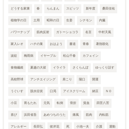
どうする家康
春
らんまん
スピッツ
新年度
桑田佳祐
植物学の日
土用
昭和の日
生姜
シナモン
内臓
パワーナップ
筋肉反射
ガトーショコラ
名言
中村天風
家入レオ
ハチの巣
おはよう
書道
青春
暑熱順化
波紋
梅雨病
イヤープル
松山千春
カフェイン
食物繊維
夏越の大祓
イライラ
さくらんぼ
ゆっくり話す
高校野球
アンチエイジング
肩こり
陽口
開運
うぐいす
脱水症状
口渇
アイスクリーム
納豆
ＮＯ
小豆
胃もたれ
元気
転倒
骨折
貧血
四苦八苦
喜び
浜田省吾
あめつちのうた
痛風
筋肉
内転筋
アレルギー
長田弘
彼岸花
死
小池一夫
介護
運動