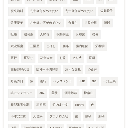
炭火珈琲
九十歳何がめでたい
九十歳何がめでたい
佐藤愛子
佐藤愛子
九十歳。何がめでたい
食養生
世良公則
階段
咀嚼
脳刺激
大願寺
不動明王
お布施
忍辱
六波羅蜜
三栗屋
こけし
腰痛
腸内細菌
栄養学
五行
夏祭り
花火大会
お盆
送り火
長所
高校野球の日
阪神甲子園球場
泣くな赤鬼
心食体
野菜の日
魚
善行
ハラスメント
ＳNS
SNS
一汁三菜
猫にジェラシー
AIM
善後
酒井雄哉
比叡山
新型栄養失調
黒胡麻
竹内まりや
Spotify
色
小津安二郎
天台宗
プラナロム社
歯
穀物
穀物