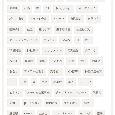
藤井風
計画
旅
３R
もったいない
キンモクセイ
松任谷由実
ドラフト会議
スポーツ
自己決定
自己決定
医療の日
正欲
在宅ケア
更年期障害
美空ひばり
カイロプラクティック
エジソン
缶詰め
曲
親子
環境問題
神社参拝
サプリメント
定期健診
カラオケ
福山市.
腸環境
新年
ことわざ
血管
元日
お正月
おもち
アドラー心理学
光る君へ
松村邦洋
神経伝達物質
LINE
温熱
豆
ゴマ
感染症
唾液
口テープ
ビタミン
おかやま山陽高校
チャリティーコンサート
吹奏楽
若返り
βーグルカン
腸内環境
種まく旅人
脳卒中
脳梗塞
BE-FAST
たまご
コレステロール
ヨルシカ
空海