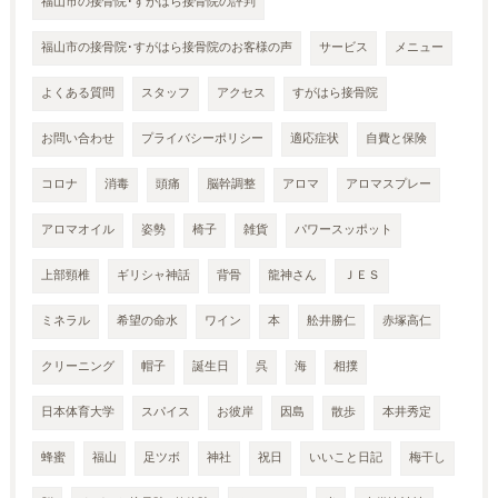
福山市の接骨院･すがはら接骨院の評判
福山市の接骨院･すがはら接骨院のお客様の声
サービス
メニュー
よくある質問
スタッフ
アクセス
すがはら接骨院
お問い合わせ
プライバシーポリシー
適応症状
自費と保険
コロナ
消毒
頭痛
脳幹調整
アロマ
アロマスプレー
アロマオイル
姿勢
椅子
雑貨
パワースッポット
上部頸椎
ギリシャ神話
背骨
龍神さん
ＪＥＳ
ミネラル
希望の命水
ワイン
本
舩井勝仁
赤塚高仁
クリーニング
帽子
誕生日
呉
海
相撲
日本体育大学
スパイス
お彼岸
因島
散歩
本井秀定
蜂蜜
福山
足ツボ
神社
祝日
いいこと日記
梅干し