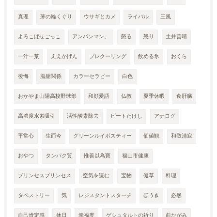
真理
茅の輪くぐり
ウサギとカメ
ライバル
三風
よろこばせごっこ
アンパンマン。
怒る
怒り
土井善晴
一汁一菜
ええかげん
プレクーリング
飲める氷
おくら
後悔
脳腸関係
カラーセラピー
白色
おかやま山陽高校野球部
和顔愛語
仏教
夏季休暇
食肝臓
高濃度水素吸引
活性酸素除去
ビートたけし
アナログ
平常心
生而今
グリーンルイボスティー
価値観
和敬清寂
おやつ
タンパク質
惟善以為寶
福山市健康
プリンセスプリンセス
空気を読む
宝物
健草
料理
タペストリー
気
レジスタントスターチ
ほうき
必然
自己肯定感
休日
幸福度
ゲシュタルトの祈り
前かがみ