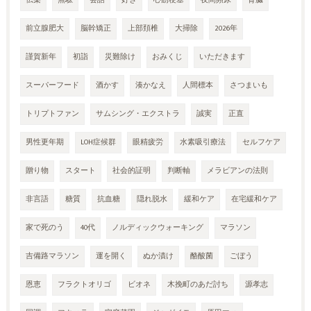
伝染
無駄
会話
好き
心筋梗塞
夜間頻尿
腎臓
前立腺肥大
脳幹矯正
上部頚椎
大掃除
2026年
謹賀新年
初詣
災難除け
おみくじ
いただきます
スーパーフード
酒かす
湊かなえ
人間標本
さつまいも
トリプトファン
サムシング・エクストラ
誠実
正直
男性更年期
LOH症候群
眼精疲労
水素吸引療法
セルフケア
贈り物
スタート
社会的証明
判断軸
メラビアンの法則
非言語
糖質
抗血糖
隠れ脱水
緩和ケア
在宅緩和ケア
家で死のう
40代
ノルディックウォーキング
マラソン
吉備路マラソン
運を開く
ぬか漬け
酪酸菌
ごぼう
恩恵
フラクトオリゴ
ビオネ
木挽町のあだ討ち
源孝志