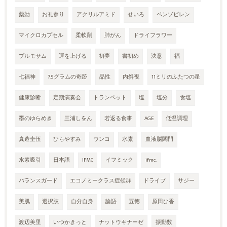
薬効
お礼参り
アクリルアミド
せいろ
ベンゾピレン
マイクロカプセル
柔軟剤
肺がん
ドライフラワー
プルモサム
運を上げる
初夢
書初め
決意
福
七福神
7.5グラムの奇跡
品性
内斜視
11ミリのふたつの星
健康診断
定期演奏会
トランペット
塩
塩分
食塩
墨のゆらめき
三浦しをん
若返る食事
AGE
低温調理
真造圭伍
ひらやすみ
ウンコ
水素
血液脳関門
水素吸引
日本語
IFMC
イフミック
ifmc.
バランスガード
エコノミークラス症候群
ドライブ
サジー
美肌
選択肢
自分自身
論語
五徳
原田ひ香
渡辺美里
いつかきっと
ナットウキナーゼ
振動数