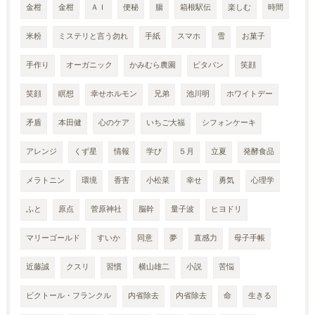
金柑
金柑
ＡＩ
便秘
腸
箱根駅伝
楽しむ
時間
米粉
ミステリと言う勿れ
手紙
スマホ
雪
お菓子
手作り
オーガニック
かみむら農園
ピタパン
笑顔
笑顔
瞑想
幸せホルモン
兄弟
池川明
ホワイトデー
矛盾
本田健
心のケア
いちご大福
シフォンケーキ
アレンジ
くず星
情報
学び
５月
立夏
発酵食品
メラトニン
環境
香害
小松菜
幸せ
勇気
心理学
ふと
原点
菅原神社
脳幹
量子波
ヒヨドリ
マリーゴールド
すいか
同意
夢
直感力
母子手帳
近藤誠
クスリ
習慣
横山雄二
小説
苦悩
ビクトール・フランクル
内省除去
内省除去
命
生きる