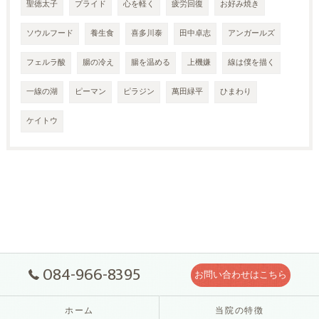
聖徳太子
プライド
心を軽く
疲労回復
お好み焼き
ソウルフード
養生食
喜多川泰
田中卓志
アンガールズ
フェルラ酸
腸の冷え
腸を温める
上機嫌
線は僕を描く
一線の湖
ピーマン
ピラジン
萬田緑平
ひまわり
ケイトウ
084-966-8395
お問い合わせはこちら
ホーム
当院の特徴