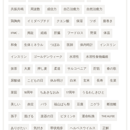
共振共鳴
周波数
成信力
自己治癒力
自然治癒力
鶏胸肉
イミダペプチド
クエン酸
保湿
ツボ
腹巻き
IFMC．
拇趾
経絡
肝臓
フードロス
野菜
体温
和食
生体ミネラル
つぼみ
医師
体内時計
インスリン
インスリン
ゴールデンウィーク
水溶性
水溶性食物繊維
抹茶
大麦
押し麦
柔道
サルコペニア
貯筋
春の歌
尿酸値
こどもの日
休み明け
白米
玄米
長寿
生菜
菜茹
18周年
ちあきなおみ
17周年
うるわしきひと
美しい
炎症
バラ
福山ばら祭
豆腐
ニゲラ
断捨離
孫子
逃げる
楽器の日
ビタミンD
運命転換
THE ALFEE
ありがたい
気付き
帯状疱疹
ヘルペスウイルス
正解