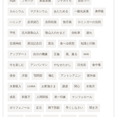
同調
フキハラ
家庭菜園
ジャガイモ
原田マハ
カルシウム
マグネシウム
あたためる
一酸化炭素
鼻呼吸
ハミング
反求諸己
吉田松陰
無尽蔵
ロミンガーの法則
平性
北大路魯山人
魯山人のかまど
自転車
疲れ
交感神経
憲法記念日
憲法
食べる瞑想
知識と行動
アップデート
自分の機嫌
五倫
風、薫る
NHK
今を楽しむ
アンパンマン
やなせたかし
日光浴
食中毒
使命
才能
顎関節
噛む
アントシアニン
紫外線
水素吸入
LUMIA
お釈迦さま
謙虚
関心
水無月
成長
和菓子
人間関係
第一印象
ケンフェロール
ポリフェノール
足元
脚下照顧
早くしなさい
聞き方