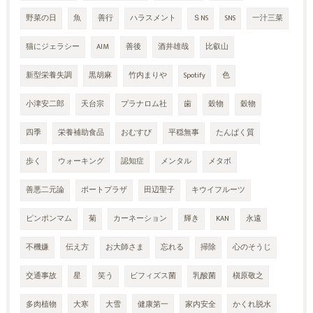
野菜の日
魚
善行
ハラスメント
ＳNS
SNS
一汁三菜
猫にジェラシー
AIM
善後
酒井雄哉
比叡山
新型栄養失調
黒胡麻
竹内まりや
Spotify
色
小津安二郎
天台宗
プラナロム社
歯
穀物
穀物
四季
栄養補助食品
おむすび
平穏無事
たんぱく質
歩く
ウォーキング
認知症
メンタル
メタボ
善悪二元論
ポートプラザ
田辺聖子
キウイフルーツ
ピンポンマム
菊
カーネーション
輝き
KAN
永遠
不機嫌
伝え方
お大師さま
忘れる
掃除
心のそうじ
交通事故
星
笑う
ビフィズス菌
乳酸菌
槇原敬之
多肉植物
大寒
大雪
健康第一
家内安全
かくれ脱水