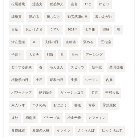
松尾芭蕉
適当力
稲盛和夫
宣言
いま
ゆとり
繊維質
温める
満ち欠け
勤労感謝の日
舞いあがれ
言葉
おかげさま
くすり
2023年
七草粥
御縁
癌
潜在意識
RCC
夫婦の日
血糖値
褒める
五行論
子育ち
大丈夫
判断
礼
自分
アーシング
どうする家康
春
らんまん
スピッツ
新年度
桑田佳祐
植物学の日
土用
昭和の日
生姜
シナモン
内臓
パワーナップ
筋肉反射
ガトーショコラ
名言
中村天風
家入レオ
ハチの巣
おはよう
書道
青春
暑熱順化
波紋
梅雨病
イヤープル
松山千春
カフェイン
食物繊維
夏越の大祓
イライラ
さくらんぼ
ゆっくり話す