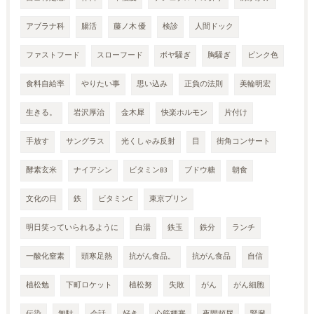
アブラナ科
腸活
藤ノ木 優
検診
人間ドック
ファストフード
スローフード
ボヤ騒ぎ
胸騒ぎ
ピンク色
食料自給率
やりたい事
思い込み
正負の法則
美輪明宏
生きる。
岩沢厚治
金木犀
快楽ホルモン
片付け
手放す
サングラス
光くしゃみ反射
目
街角コンサート
酵素玄米
ナイアシン
ビタミンB3
ブドウ糖
朝食
文化の日
鉄
ビタミンC
東京プリン
明日笑っていられるように
白湯
鉄玉
鉄分
ランチ
一酸化窒素
頭寒足熱
抗がん食品。
抗がん食品
自信
植松勉
下町ロケット
植松努
失敗
がん
がん細胞