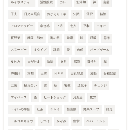
ルイボスティー
活性酸素
カレー
無添加
神
言霊
干支
日光東照宮
おかえりモネ
知識
選択
精油
アロマテラピー
幸せ感
７月
七夕
平和
ニキビ
夏野菜
麵屋 和佳
海の日
味噌
肺
呼吸
思考
スヌーピー
４タイプ
課題
愛
自然
ボードゲーム
夏休み
まがたま
陰陽
９月
感謝
気持ち
親
声掛け
京都
出雲
ＨＰＶ
田丸印房
波動
骨粗鬆症
五感
触れ合い
雲
秋
密教
遺伝子
チェンジ
マイペース
膝
ヒートショック
お風呂
枚方
トイレの神様
紅茶
チャイ
新嘗祭
野菜スープ
師走
トルコキキョウ
しつけ
かがみ
痙攣
ペパーミント