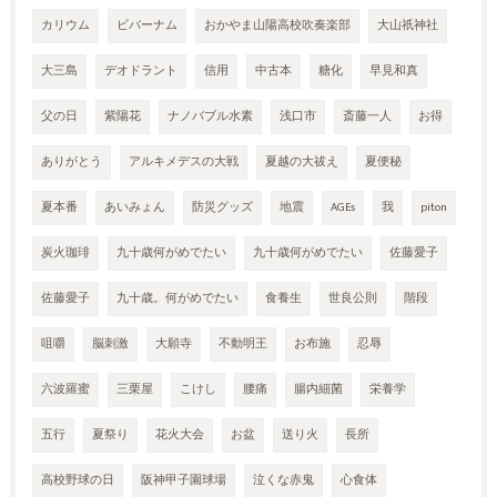
カリウム
ビバーナム
おかやま山陽高校吹奏楽部
大山祇神社
大三島
デオドラント
信用
中古本
糖化
早見和真
父の日
紫陽花
ナノバブル水素
浅口市
斎藤一人
お得
ありがとう
アルキメデスの大戦
夏越の大祓え
夏便秘
夏本番
あいみょん
防災グッズ
地震
AGEs
我
piton
炭火珈琲
九十歳何がめでたい
九十歳何がめでたい
佐藤愛子
佐藤愛子
九十歳。何がめでたい
食養生
世良公則
階段
咀嚼
脳刺激
大願寺
不動明王
お布施
忍辱
六波羅蜜
三栗屋
こけし
腰痛
腸内細菌
栄養学
五行
夏祭り
花火大会
お盆
送り火
長所
高校野球の日
阪神甲子園球場
泣くな赤鬼
心食体