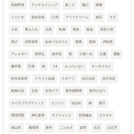
高校野球
アンチエイジング
肩こり
陽口
開運
うぐいす
脱水症状
口渇
アイスクリーム
納豆
ＮＯ
小豆
胃もたれ
元気
転倒
骨折
貧血
四苦八苦
喜び
浜田省吾
あめつちのうた
痛風
筋肉
内転筋
アレルギー
長田弘
彼岸花
死
小池一夫
介護
運動
藤井風
計画
旅
３R
もったいない
キンモクセイ
松任谷由実
ドラフト会議
スポーツ
自己決定
自己決定
医療の日
正欲
在宅ケア
更年期障害
美空ひばり
カイロプラクティック
エジソン
缶詰め
曲
親子
環境問題
神社参拝
サプリメント
定期健診
カラオケ
福山市.
腸環境
新年
ことわざ
血管
元日
お正月