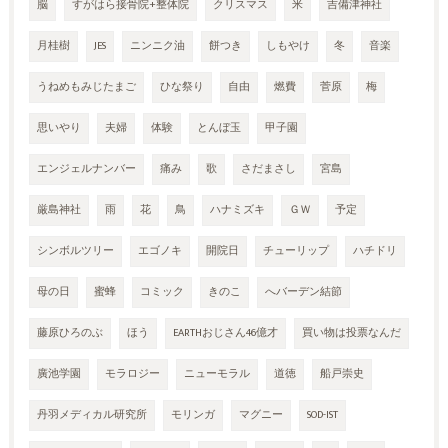
脳
すがはら接骨院+整体院
クリスマス
米
吉備津神社
月桂樹
JES
ニンニク油
餅つき
しもやけ
冬
音楽
うねめもみじたまご
ひな祭り
自由
燃費
菅原
梅
思いやり
夫婦
体験
とんぼ玉
甲子園
エンジェルナンバー
痛み
歌
さだまさし
宮島
厳島神社
雨
花
鳥
ハナミズキ
ＧＷ
予定
シンボルツリー
エゴノキ
開院日
チューリップ
ハチドリ
母の日
蜜蜂
コミック
きのこ
へバーデン結節
藤原ひろのぶ
ほう
EARTHおじさん46億才
買い物は投票なんだ
廣池学園
モラロジー
ニューモラル
道徳
船戸崇史
丹羽メディカル研究所
モリンガ
マグニー
SOD-IST