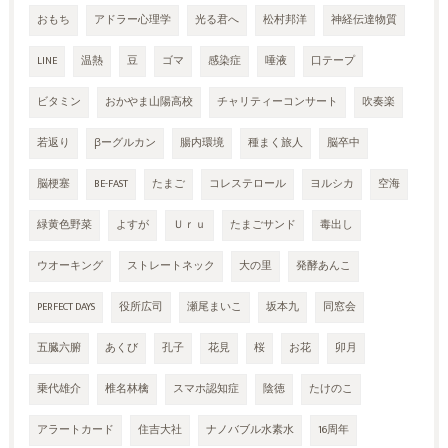
おもち
アドラー心理学
光る君へ
松村邦洋
神経伝達物質
LINE
温熱
豆
ゴマ
感染症
唾液
口テープ
ビタミン
おかやま山陽高校
チャリティーコンサート
吹奏楽
若返り
βーグルカン
腸内環境
種まく旅人
脳卒中
脳梗塞
BE-FAST
たまご
コレステロール
ヨルシカ
空海
緑黄色野菜
よすが
Ｕｒｕ
たまごサンド
毒出し
ウオーキング
ストレートネック
大の里
発酵あんこ
PERFECT DAYS
役所広司
瀬尾まいこ
坂本九
同窓会
五臓六腑
あくび
孔子
花見
桜
お花
卯月
乗代雄介
椎名林檎
スマホ認知症
陰徳
たけのこ
アラートカード
住吉大社
ナノバブル水素水
16周年