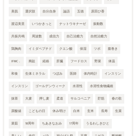
美肌
選択肢
自分自身
論語
五徳
原田ひ香
渡辺美里
いつかきっと
ナットウキナーゼ
振動数
共振共鳴
周波数
成信力
自己治癒力
自然治癒力
鶏胸肉
イミダペプチド
クエン酸
保湿
ツボ
腹巻き
IFMC．
拇趾
経絡
肝臓
フードロス
野菜
体温
和食
生体ミネラル
つぼみ
医師
体内時計
インスリン
インスリン
ゴールデンウィーク
水溶性
水溶性食物繊維
抹茶
大麦
押し麦
柔道
サルコペニア
貯筋
春の歌
尿酸値
こどもの日
休み明け
白米
玄米
長寿
生菜
菜茹
18周年
ちあきなおみ
17周年
うるわしきひと
美しい
炎症
バラ
福山ばら祭
豆腐
ニゲラ
断捨離