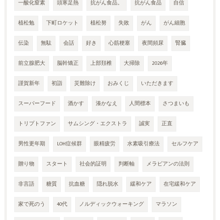
一酸化窒素
頭寒足熱
抗がん食品。
抗がん食品
自信
植松勉
下町ロケット
植松努
失敗
がん
がん細胞
伝染
無駄
会話
好き
心筋梗塞
夜間頻尿
腎臓
前立腺肥大
脳幹矯正
上部頚椎
大掃除
2026年
謹賀新年
初詣
災難除け
おみくじ
いただきます
スーパーフード
酒かす
湊かなえ
人間標本
さつまいも
トリプトファン
サムシング・エクストラ
誠実
正直
男性更年期
LOH症候群
眼精疲労
水素吸引療法
セルフケア
贈り物
スタート
社会的証明
判断軸
メラビアンの法則
非言語
糖質
抗血糖
隠れ脱水
緩和ケア
在宅緩和ケア
家で死のう
40代
ノルディックウォーキング
マラソン