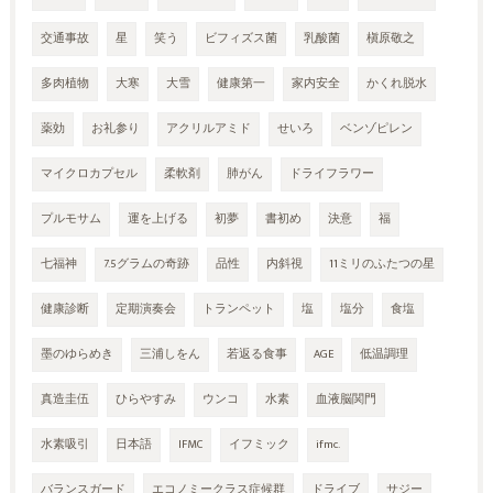
交通事故
星
笑う
ビフィズス菌
乳酸菌
槇原敬之
多肉植物
大寒
大雪
健康第一
家内安全
かくれ脱水
薬効
お礼参り
アクリルアミド
せいろ
ベンゾピレン
マイクロカプセル
柔軟剤
肺がん
ドライフラワー
プルモサム
運を上げる
初夢
書初め
決意
福
七福神
7.5グラムの奇跡
品性
内斜視
11ミリのふたつの星
健康診断
定期演奏会
トランペット
塩
塩分
食塩
墨のゆらめき
三浦しをん
若返る食事
AGE
低温調理
真造圭伍
ひらやすみ
ウンコ
水素
血液脳関門
水素吸引
日本語
IFMC
イフミック
ifmc.
バランスガード
エコノミークラス症候群
ドライブ
サジー