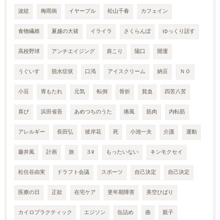
波紋
梅雨病
イヤープル
松山千春
カフェイン
食物繊維
夏越の大祓
イライラ
さくらんぼ
ゆっくり話す
高校野球
アンチエイジング
肩こり
陽口
開運
うぐいす
脱水症状
口渇
アイスクリーム
納豆
ＮＯ
小豆
胃もたれ
元気
転倒
骨折
貧血
四苦八苦
喜び
浜田省吾
あめつちのうた
痛風
筋肉
内転筋
アレルギー
長田弘
彼岸花
死
小池一夫
介護
運動
藤井風
計画
旅
３R
もったいない
キンモクセイ
松任谷由実
ドラフト会議
スポーツ
自己決定
自己決定
医療の日
正欲
在宅ケア
更年期障害
美空ひばり
カイロプラクティック
エジソン
缶詰め
曲
親子