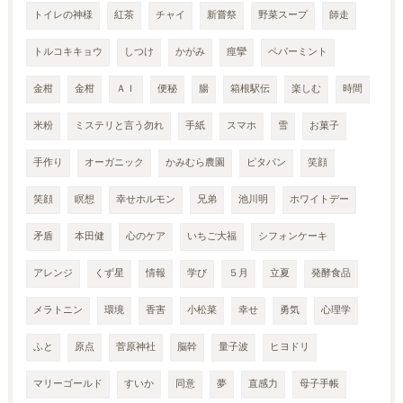
トイレの神様
紅茶
チャイ
新嘗祭
野菜スープ
師走
トルコキキョウ
しつけ
かがみ
痙攣
ペパーミント
金柑
金柑
ＡＩ
便秘
腸
箱根駅伝
楽しむ
時間
米粉
ミステリと言う勿れ
手紙
スマホ
雪
お菓子
手作り
オーガニック
かみむら農園
ピタパン
笑顔
笑顔
瞑想
幸せホルモン
兄弟
池川明
ホワイトデー
矛盾
本田健
心のケア
いちご大福
シフォンケーキ
アレンジ
くず星
情報
学び
５月
立夏
発酵食品
メラトニン
環境
香害
小松菜
幸せ
勇気
心理学
ふと
原点
菅原神社
脳幹
量子波
ヒヨドリ
マリーゴールド
すいか
同意
夢
直感力
母子手帳