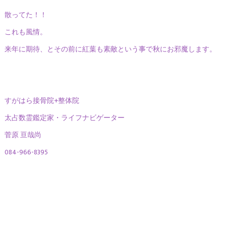
散ってた！！
これも風情。
来年に期待、とその前に紅葉も素敵という事で秋にお邪魔します。
すがはら接骨院+整体院
太占数霊鑑定家・ライフナビゲーター
菅原 亘哉尚
084-966-8395