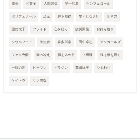
成長
和菓子
人間関係
第一印象
ケンフェロール
ポリフェノール
足元
脚下照顧
早くしなさい
聞き方
聖徳太子
プライド
心を軽く
疲労回復
お好み焼き
ソウルフード
養生食
喜多川泰
田中卓志
アンガールズ
フェルラ酸
腸の冷え
腸を温める
上機嫌
線は僕を描く
一線の湖
ピーマン
ピラジン
萬田緑平
ひまわり
ケイトウ
リン酸塩