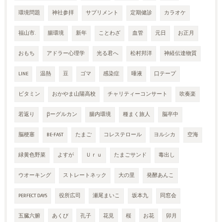
環境問題
神社参拝
サプリメント
定期健診
カラオケ
福山市.
腸環境
新年
ことわざ
血管
元日
お正月
おもち
アドラー心理学
光る君へ
松村邦洋
神経伝達物質
LINE
温熱
豆
ゴマ
感染症
唾液
口テープ
ビタミン
おかやま山陽高校
チャリティーコンサート
吹奏楽
若返り
βーグルカン
腸内環境
種まく旅人
脳卒中
脳梗塞
BE-FAST
たまご
コレステロール
ヨルシカ
空海
緑黄色野菜
よすが
Ｕｒｕ
たまごサンド
毒出し
ウオーキング
ストレートネック
大の里
発酵あんこ
PERFECT DAYS
役所広司
瀬尾まいこ
坂本九
同窓会
五臓六腑
あくび
孔子
花見
桜
お花
卯月