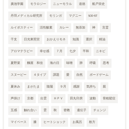
廣池学園
モラロジー
ニューモラル
道徳
船戸崇史
丹羽メディカル研究所
モリンガ
マグニー
SOD-IST
ルイボスティー
活性酸素
カレー
無添加
神
言霊
干支
日光東照宮
おかえりモネ
知識
選択
精油
アロマテラピー
幸せ感
７月
七夕
平和
ニキビ
夏野菜
麵屋 和佳
海の日
味噌
肺
呼吸
思考
スヌーピー
４タイプ
課題
愛
自然
ボードゲーム
夏休み
まがたま
陰陽
９月
感謝
気持ち
親
声掛け
京都
出雲
ＨＰＶ
田丸印房
波動
骨粗鬆症
五感
触れ合い
雲
秋
密教
遺伝子
チェンジ
マイペース
膝
ヒートショック
お風呂
枚方