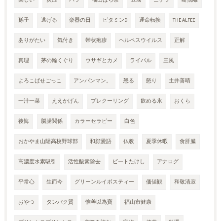
孫子
逃げる
楽器の日
ビタミンD
運命転換
THE ALFEE
ありがたい
気付き
帯状疱疹
ヘルペスウイルス
正解
真理
茅の輪くぐり
ウサギとカメ
ライバル
三風
よろこばせごっこ
アンパンマン。
怒る
怒り
土井善晴
一汁一菜
ええかげん
プレクーリング
飲める氷
おくら
後悔
脳腸関係
カラーセラピー
白色
おかやま山陽高校野球部
和顔愛語
仏教
夏季休暇
食肝臓
高濃度水素吸引
活性酸素除去
ビートたけし
アナログ
平常心
生而今
グリーンルイボスティー
価値観
和敬清寂
おやつ
タンパク質
惟善以為寶
福山市健康