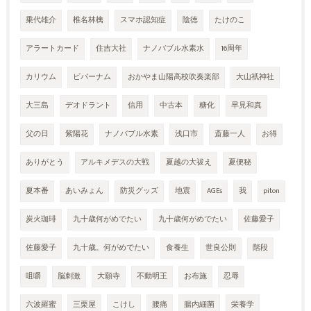
乗代雄介
椎名林檎
スマホ認知症
陰徳
たけのこ
アラートカード
住吉大社
ナノバブル水素水
16周年
カリウム
ビバーナム
おかやま山陽高校吹奏楽部
大山祇神社
大三島
デオドラント
信用
中古本
糖化
早見和真
父の日
紫陽花
ナノバブル水素
浅口市
斎藤一人
お得
ありがとう
アルキメデスの大戦
夏越の大祓え
夏便秘
夏本番
あいみょん
防災グッズ
地震
AGEs
我
piton
炭火珈琲
九十歳何がめでたい
九十歳何がめでたい
佐藤愛子
佐藤愛子
九十歳。何がめでたい
食養生
世良公則
階段
咀嚼
脳刺激
大願寺
不動明王
お布施
忍辱
六波羅蜜
三栗屋
こけし
腰痛
腸内細菌
栄養学