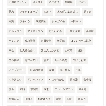
吉備路マラソン
運を開く
ぬか漬け
酪酸菌
ごぼう
恩恵
フラクトオリゴ
ビオネ
木挽町のあだ討ち
源孝志
同調
フキハラ
家庭菜園
ジャガイモ
原田マハ
カルシウム
マグネシウム
あたためる
一酸化炭素
鼻呼吸
ハミング
反求諸己
吉田松陰
無尽蔵
ロミンガーの法則
平性
北大路魯山人
魯山人のかまど
自転車
疲れ
交感神経
憲法記念日
憲法
食べる瞑想
知識と行動
アップデート
自分の機嫌
五倫
風、薫る
NHK
今を楽しむ
アンパンマン
やなせたかし
日光浴
食中毒
使命
才能
顎関節
噛む
アントシアニン
紫外線
水素吸入
LUMIA
お釈迦さま
謙虚
関心
水無月