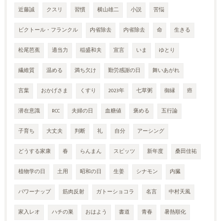
近藤誠
クスリ
習慣
横山雄二
小説
苦悩
ビクトール・フランクル
内省除去
内省除去
命
生きる
松尾芭蕉
適当力
稲盛和夫
宣言
いま
ゆとり
繊維質
温める
満ち欠け
勤労感謝の日
舞いあがれ
言葉
おかげさま
くすり
2023年
七草粥
御縁
癌
潜在意識
RCC
夫婦の日
血糖値
褒める
五行論
子育ち
大丈夫
判断
礼
自分
アーシング
どうする家康
春
らんまん
スピッツ
新年度
桑田佳祐
植物学の日
土用
昭和の日
生姜
シナモン
内臓
パワーナップ
筋肉反射
ガトーショコラ
名言
中村天風
家入レオ
ハチの巣
おはよう
書道
青春
暑熱順化