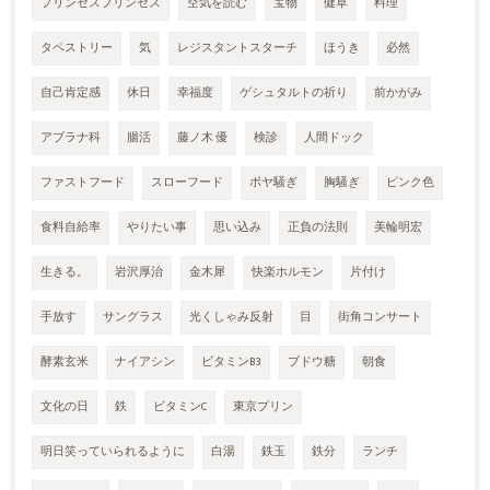
プリンセスプリンセス
空気を読む
宝物
健草
料理
タペストリー
気
レジスタントスターチ
ほうき
必然
自己肯定感
休日
幸福度
ゲシュタルトの祈り
前かがみ
アブラナ科
腸活
藤ノ木 優
検診
人間ドック
ファストフード
スローフード
ボヤ騒ぎ
胸騒ぎ
ピンク色
食料自給率
やりたい事
思い込み
正負の法則
美輪明宏
生きる。
岩沢厚治
金木犀
快楽ホルモン
片付け
手放す
サングラス
光くしゃみ反射
目
街角コンサート
酵素玄米
ナイアシン
ビタミンB3
ブドウ糖
朝食
文化の日
鉄
ビタミンC
東京プリン
明日笑っていられるように
白湯
鉄玉
鉄分
ランチ