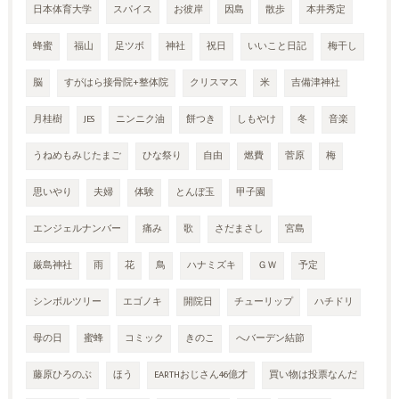
日本体育大学
スパイス
お彼岸
因島
散歩
本井秀定
蜂蜜
福山
足ツボ
神社
祝日
いいこと日記
梅干し
脳
すがはら接骨院+整体院
クリスマス
米
吉備津神社
月桂樹
JES
ニンニク油
餅つき
しもやけ
冬
音楽
うねめもみじたまご
ひな祭り
自由
燃費
菅原
梅
思いやり
夫婦
体験
とんぼ玉
甲子園
エンジェルナンバー
痛み
歌
さだまさし
宮島
厳島神社
雨
花
鳥
ハナミズキ
ＧＷ
予定
シンボルツリー
エゴノキ
開院日
チューリップ
ハチドリ
母の日
蜜蜂
コミック
きのこ
へバーデン結節
藤原ひろのぶ
ほう
EARTHおじさん46億才
買い物は投票なんだ