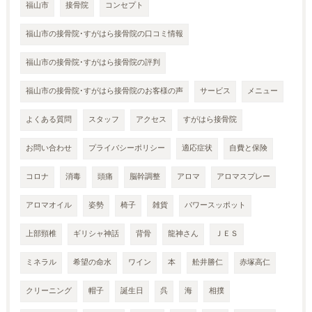
福山市
接骨院
コンセプト
福山市の接骨院･すがはら接骨院の口コミ情報
福山市の接骨院･すがはら接骨院の評判
福山市の接骨院･すがはら接骨院のお客様の声
サービス
メニュー
よくある質問
スタッフ
アクセス
すがはら接骨院
お問い合わせ
プライバシーポリシー
適応症状
自費と保険
コロナ
消毒
頭痛
脳幹調整
アロマ
アロマスプレー
アロマオイル
姿勢
椅子
雑貨
パワースッポット
上部頸椎
ギリシャ神話
背骨
龍神さん
ＪＥＳ
ミネラル
希望の命水
ワイン
本
舩井勝仁
赤塚高仁
クリーニング
帽子
誕生日
呉
海
相撲