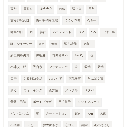
五行
夏祭り
花火大会
お盆
送り火
長所
高校野球の日
阪神甲子園球場
泣くな赤鬼
心食体
野菜の日
魚
善行
ハラスメント
ＳNS
SNS
一汁三菜
猫にジェラシー
AIM
善後
酒井雄哉
比叡山
新型栄養失調
黒胡麻
竹内まりや
Spotify
色
小津安二郎
天台宗
プラナロム社
歯
穀物
穀物
四季
栄養補助食品
おむすび
平穏無事
たんぱく質
歩く
ウォーキング
認知症
メンタル
メタボ
善悪二元論
ポートプラザ
田辺聖子
キウイフルーツ
ピンポンマム
菊
カーネーション
輝き
KAN
永遠
不機嫌
伝え方
お大師さま
忘れる
掃除
心のそうじ