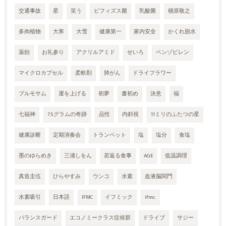
交通事故
星
笑う
ビフィズス菌
乳酸菌
槇原敬之
多肉植物
大寒
大雪
健康第一
家内安全
かくれ脱水
薬効
お礼参り
アクリルアミド
せいろ
ベンゾピレン
マイクロカプセル
柔軟剤
肺がん
ドライフラワー
プルモサム
運を上げる
初夢
書初め
決意
福
七福神
7.5グラムの奇跡
品性
内斜視
11ミリのふたつの星
健康診断
定期演奏会
トランペット
塩
塩分
食塩
墨のゆらめき
三浦しをん
若返る食事
AGE
低温調理
真造圭伍
ひらやすみ
ウンコ
水素
血液脳関門
水素吸引
日本語
IFMC
イフミック
ifmc.
バランスガード
エコノミークラス症候群
ドライブ
サジー