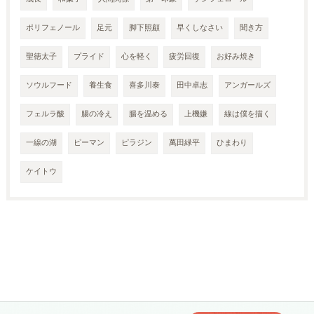
ポリフェノール
足元
脚下照顧
早くしなさい
聞き方
聖徳太子
プライド
心を軽く
疲労回復
お好み焼き
ソウルフード
養生食
喜多川泰
田中卓志
アンガールズ
フェルラ酸
腸の冷え
腸を温める
上機嫌
線は僕を描く
一線の湖
ピーマン
ピラジン
萬田緑平
ひまわり
ケイトウ