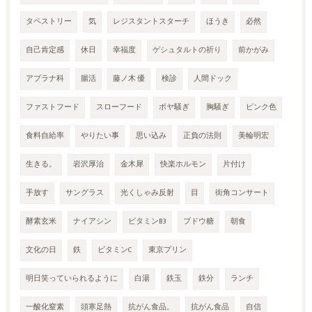
タペストリー
気
レジスタントスターチ
ほうき
必然
自己肯定感
休日
幸福度
ゲシュタルトの祈り
前かがみ
アブラナ科
腸活
藤ノ木 優
検診
人間ドック
ファストフード
スローフード
ボヤ騒ぎ
胸騒ぎ
ピンク色
食料自給率
やりたい事
思い込み
正負の法則
美輪明宏
生きる。
岩沢厚治
金木犀
快楽ホルモン
片付け
手放す
サングラス
光くしゃみ反射
目
街角コンサート
酵素玄米
ナイアシン
ビタミンB3
ブドウ糖
朝食
文化の日
鉄
ビタミンC
東京プリン
明日笑っていられるように
白湯
鉄玉
鉄分
ランチ
一酸化窒素
頭寒足熱
抗がん食品。
抗がん食品
自信