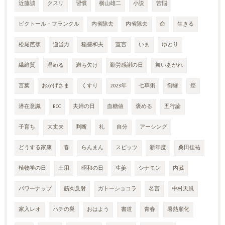
近藤誠
クスリ
習慣
横山雄二
小説
苦悩
ビクトール・フランクル
内省除去
内省除去
命
生きる
松尾芭蕉
適当力
稲盛和夫
宣言
いま
ゆとり
繊維質
温める
満ち欠け
勤労感謝の日
舞いあがれ
言葉
おかげさま
くすり
2023年
七草粥
御縁
癌
潜在意識
RCC
夫婦の日
血糖値
褒める
五行論
子育ち
大丈夫
判断
礼
自分
アーシング
どうする家康
春
らんまん
スピッツ
新年度
桑田佳祐
植物学の日
土用
昭和の日
生姜
シナモン
内臓
パワーナップ
筋肉反射
ガトーショコラ
名言
中村天風
家入レオ
ハチの巣
おはよう
書道
青春
暑熱順化