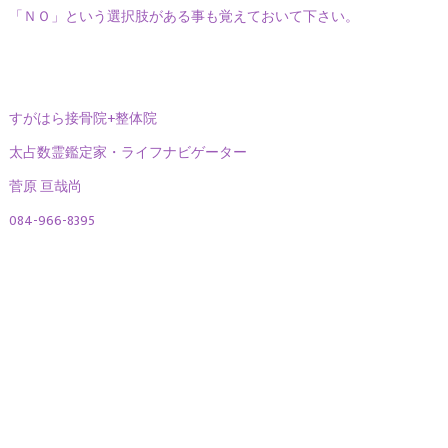
「ＮＯ」という選択肢がある事も覚えておいて下さい。
すがはら接骨院+整体院
太占数霊鑑定家・ライフナビゲーター
菅原 亘哉尚
084-966-8395