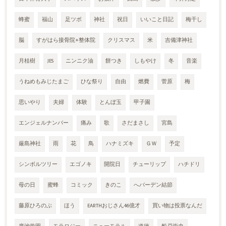
蜂蜜
福山
足ツボ
神社
祝日
いいこと日記
梅干し
脳
すがはら接骨院+整体院
クリスマス
米
吉備津神社
月桂樹
JES
ニンニク油
餅つき
しもやけ
冬
音楽
うねめもみじたまご
ひな祭り
自由
燃費
菅原
梅
思いやり
夫婦
体験
とんぼ玉
甲子園
エンジェルナンバー
痛み
歌
さだまさし
宮島
厳島神社
雨
花
鳥
ハナミズキ
ＧＷ
予定
シンボルツリー
エゴノキ
開院日
チューリップ
ハチドリ
母の日
蜜蜂
コミック
きのこ
へバーデン結節
藤原ひろのぶ
ほう
EARTHおじさん46億才
買い物は投票なんだ