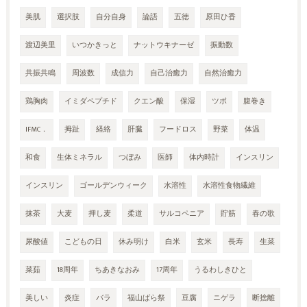
美肌
選択肢
自分自身
論語
五徳
原田ひ香
渡辺美里
いつかきっと
ナットウキナーゼ
振動数
共振共鳴
周波数
成信力
自己治癒力
自然治癒力
鶏胸肉
イミダペプチド
クエン酸
保湿
ツボ
腹巻き
IFMC．
拇趾
経絡
肝臓
フードロス
野菜
体温
和食
生体ミネラル
つぼみ
医師
体内時計
インスリン
インスリン
ゴールデンウィーク
水溶性
水溶性食物繊維
抹茶
大麦
押し麦
柔道
サルコペニア
貯筋
春の歌
尿酸値
こどもの日
休み明け
白米
玄米
長寿
生菜
菜茹
18周年
ちあきなおみ
17周年
うるわしきひと
美しい
炎症
バラ
福山ばら祭
豆腐
ニゲラ
断捨離