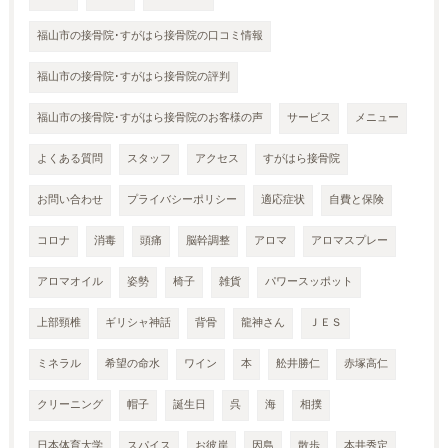
福山市の接骨院･すがはら接骨院の口コミ情報
福山市の接骨院･すがはら接骨院の評判
福山市の接骨院･すがはら接骨院のお客様の声
サービス
メニュー
よくある質問
スタッフ
アクセス
すがはら接骨院
お問い合わせ
プライバシーポリシー
適応症状
自費と保険
コロナ
消毒
頭痛
脳幹調整
アロマ
アロマスプレー
アロマオイル
姿勢
椅子
雑貨
パワースッポット
上部頸椎
ギリシャ神話
背骨
龍神さん
ＪＥＳ
ミネラル
希望の命水
ワイン
本
舩井勝仁
赤塚高仁
クリーニング
帽子
誕生日
呉
海
相撲
日本体育大学
スパイス
お彼岸
因島
散歩
本井秀定