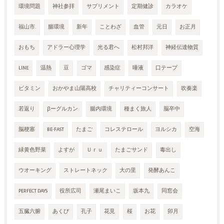
環境問題
神社参拝
サプリメント
定期健診
カラオケ
福山市.
腸環境
新年
ことわざ
血管
元日
お正月
おもち
アドラー心理学
光る君へ
松村邦洋
神経伝達物質
LINE
温熱
豆
ゴマ
感染症
唾液
口テープ
ビタミン
おかやま山陽高校
チャリティーコンサート
吹奏楽
若返り
βーグルカン
腸内環境
種まく旅人
脳卒中
脳梗塞
BE-FAST
たまご
コレステロール
ヨルシカ
空海
緑黄色野菜
よすが
Ｕｒｕ
たまごサンド
毒出し
ウオーキング
ストレートネック
大の里
発酵あんこ
PERFECT DAYS
役所広司
瀬尾まいこ
坂本九
同窓会
五臓六腑
あくび
孔子
花見
桜
お花
卯月