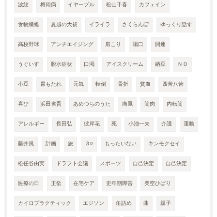
波紋
梅雨病
イヤープル
松山千春
カフェイン
食物繊維
夏越の大祓
イライラ
さくらんぼ
ゆっくり話す
高校野球
アンチエイジング
肩こり
陽口
開運
うぐいす
脱水症状
口渇
アイスクリーム
納豆
ＮＯ
小豆
胃もたれ
元気
転倒
骨折
貧血
四苦八苦
喜び
浜田省吾
あめつちのうた
痛風
筋肉
内転筋
アレルギー
長田弘
彼岸花
死
小池一夫
介護
運動
藤井風
計画
旅
３R
もったいない
キンモクセイ
松任谷由実
ドラフト会議
スポーツ
自己決定
自己決定
医療の日
正欲
在宅ケア
更年期障害
美空ひばり
カイロプラクティック
エジソン
缶詰め
曲
親子