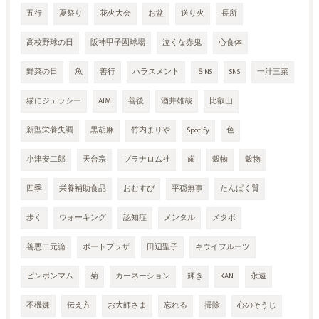
五行
夏祭り
花火大会
お盆
送り火
長所
高校野球の日
阪神甲子園球場
泣くな赤鬼
心食体
野菜の日
魚
善行
ハラスメント
ＳNS
SNS
一汁三菜
猫にジェラシー
AIM
善後
酒井雄哉
比叡山
新型栄養失調
黒胡麻
竹内まりや
Spotify
色
小津安二郎
天台宗
プラナロム社
歯
穀物
穀物
四季
栄養補助食品
おむすび
平穏無事
たんぱく質
歩く
ウォーキング
認知症
メンタル
メタボ
善悪二元論
ポートプラザ
田辺聖子
キウイフルーツ
ピンポンマム
菊
カーネーション
輝き
KAN
永遠
不機嫌
伝え方
お大師さま
忘れる
掃除
心のそうじ