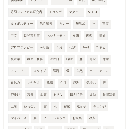
廣池学園
モラロジー
ニューモラル
道徳
船戸崇史
丹羽メディカル研究所
モリンガ
マグニー
SOD-IST
ルイボスティー
活性酸素
カレー
無添加
神
言霊
干支
日光東照宮
おかえりモネ
知識
選択
精油
アロマテラピー
幸せ感
７月
七夕
平和
ニキビ
夏野菜
麵屋 和佳
海の日
味噌
肺
呼吸
思考
スヌーピー
４タイプ
課題
愛
自然
ボードゲーム
夏休み
まがたま
陰陽
９月
感謝
気持ち
親
声掛け
京都
出雲
ＨＰＶ
田丸印房
波動
骨粗鬆症
五感
触れ合い
雲
秋
密教
遺伝子
チェンジ
マイペース
膝
ヒートショック
お風呂
枚方