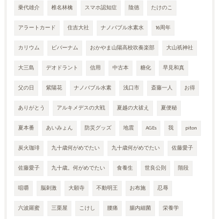
乗代雄介
椎名林檎
スマホ認知症
陰徳
たけのこ
アラートカード
住吉大社
ナノバブル水素水
16周年
カリウム
ビバーナム
おかやま山陽高校吹奏楽部
大山祇神社
大三島
デオドラント
信用
中古本
糖化
早見和真
父の日
紫陽花
ナノバブル水素
浅口市
斎藤一人
お得
ありがとう
アルキメデスの大戦
夏越の大祓え
夏便秘
夏本番
あいみょん
防災グッズ
地震
AGEs
我
piton
炭火珈琲
九十歳何がめでたい
九十歳何がめでたい
佐藤愛子
佐藤愛子
九十歳。何がめでたい
食養生
世良公則
階段
咀嚼
脳刺激
大願寺
不動明王
お布施
忍辱
六波羅蜜
三栗屋
こけし
腰痛
腸内細菌
栄養学