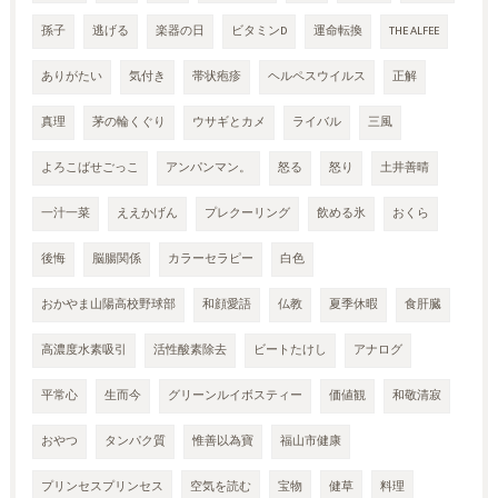
孫子
逃げる
楽器の日
ビタミンD
運命転換
THE ALFEE
ありがたい
気付き
帯状疱疹
ヘルペスウイルス
正解
真理
茅の輪くぐり
ウサギとカメ
ライバル
三風
よろこばせごっこ
アンパンマン。
怒る
怒り
土井善晴
一汁一菜
ええかげん
プレクーリング
飲める氷
おくら
後悔
脳腸関係
カラーセラピー
白色
おかやま山陽高校野球部
和顔愛語
仏教
夏季休暇
食肝臓
高濃度水素吸引
活性酸素除去
ビートたけし
アナログ
平常心
生而今
グリーンルイボスティー
価値観
和敬清寂
おやつ
タンパク質
惟善以為寶
福山市健康
プリンセスプリンセス
空気を読む
宝物
健草
料理