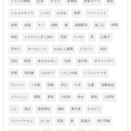
トイレの神様
紅茶
チャイ
新嘗祭
野菜スープ
師走
トルコキキョウ
しつけ
かがみ
痙攣
ペパーミント
金柑
金柑
ＡＩ
便秘
腸
箱根駅伝
楽しむ
時間
米粉
ミステリと言う勿れ
手紙
スマホ
雪
お菓子
手作り
オーガニック
かみむら農園
ピタパン
笑顔
笑顔
瞑想
幸せホルモン
兄弟
池川明
ホワイトデー
矛盾
本田健
心のケア
いちご大福
シフォンケーキ
アレンジ
くず星
情報
学び
５月
立夏
発酵食品
メラトニン
環境
香害
小松菜
幸せ
勇気
心理学
ふと
原点
菅原神社
脳幹
量子波
ヒヨドリ
マリーゴールド
すいか
同意
夢
直感力
母子手帳