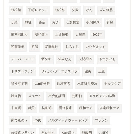
植松勉
下町ロケット
植松努
失敗
がん
がん細胞
伝染
無駄
会話
好き
心筋梗塞
夜間頻尿
腎臓
前立腺肥大
脳幹矯正
上部頚椎
大掃除
2026年
謹賀新年
初詣
災難除け
おみくじ
いただきます
スーパーフード
酒かす
湊かなえ
人間標本
さつまいも
トリプトファン
サムシング・エクストラ
誠実
正直
男性更年期
LOH症候群
眼精疲労
水素吸引療法
セルフケア
贈り物
スタート
社会的証明
判断軸
メラビアンの法則
非言語
糖質
抗血糖
隠れ脱水
緩和ケア
在宅緩和ケア
家で死のう
40代
ノルディックウォーキング
マラソン
吉備路マラソン
運を開く
ぬか漬け
酪酸菌
ごぼう