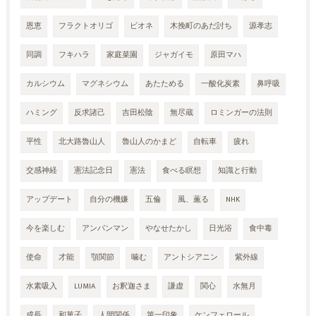
恩恵
フラクトオリゴ
ビオネ
木挽町のあだ討ち
源孝志
同調
フキハラ
家庭菜園
ジャガイモ
原田マハ
カルシウム
マグネシウム
あたためる
一酸化炭素
鼻呼吸
ハミング
反求諸己
吉田松陰
無尽蔵
ロミンガーの法則
平性
北大路魯山人
魯山人のかまど
自転車
疲れ
交感神経
憲法記念日
憲法
食べる瞑想
知識と行動
アップデート
自分の機嫌
五倫
風、薫る
NHK
今を楽しむ
アンパンマン
やなせたかし
日光浴
食中毒
使命
才能
顎関節
噛む
アントシアニン
紫外線
水素吸入
LUMIA
お釈迦さま
謙虚
関心
水無月
成長
和菓子
人間関係
第一印象
ケンフェロール