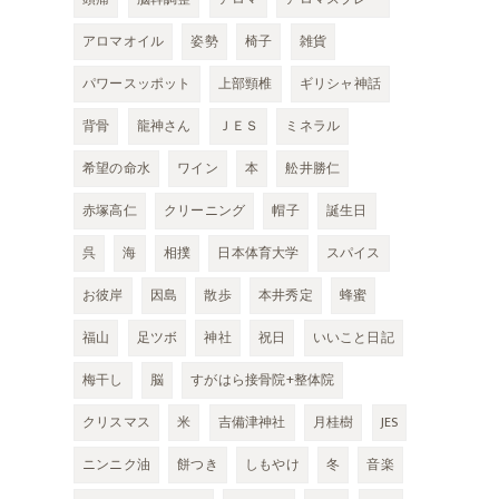
アロマオイル
姿勢
椅子
雑貨
パワースッポット
上部頸椎
ギリシャ神話
背骨
龍神さん
ＪＥＳ
ミネラル
希望の命水
ワイン
本
舩井勝仁
赤塚高仁
クリーニング
帽子
誕生日
呉
海
相撲
日本体育大学
スパイス
お彼岸
因島
散歩
本井秀定
蜂蜜
福山
足ツボ
神社
祝日
いいこと日記
梅干し
脳
すがはら接骨院+整体院
クリスマス
米
吉備津神社
月桂樹
JES
ニンニク油
餅つき
しもやけ
冬
音楽