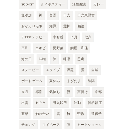
SOD-IST
ルイボスティー
活性酸素
カレー
無添加
神
言霊
干支
日光東照宮
おかえりモネ
知識
選択
精油
アロマテラピー
幸せ感
７月
七夕
平和
ニキビ
夏野菜
麵屋 和佳
海の日
味噌
肺
呼吸
思考
スヌーピー
４タイプ
課題
愛
自然
ボードゲーム
夏休み
まがたま
陰陽
９月
感謝
気持ち
親
声掛け
京都
出雲
ＨＰＶ
田丸印房
波動
骨粗鬆症
五感
触れ合い
雲
秋
密教
遺伝子
チェンジ
マイペース
膝
ヒートショック