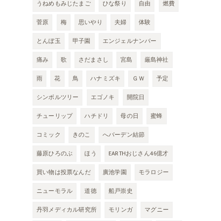
うねめもみじたまご
ひな祭り
自由
燃費
菅原
梅
思いやり
夫婦
体験
とんぼ玉
甲子園
エンジェルナンバー
痛み
歌
さだまさし
宮島
厳島神社
雨
花
鳥
ハナミズキ
ＧＷ
予定
シンボルツリー
エゴノキ
開院日
チューリップ
ハチドリ
母の日
蜜蜂
コミック
きのこ
へバーデン結節
藤原ひろのぶ
ほう
EARTHおじさん46億才
買い物は投票なんだ
廣池学園
モラロジー
ニューモラル
道徳
船戸崇史
丹羽メディカル研究所
モリンガ
マグニー