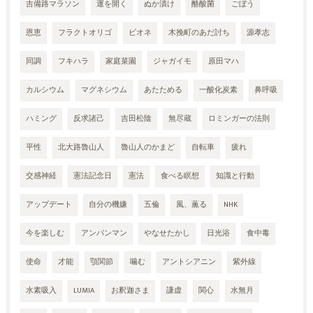
吉備路マラソン
運を開く
ぬか漬け
酪酸菌
ごぼう
恩恵
フラクトオリゴ
ビオネ
木挽町のあだ討ち
源孝志
同調
フキハラ
家庭菜園
ジャガイモ
原田マハ
カルシウム
マグネシウム
あたためる
一酸化炭素
鼻呼吸
ハミング
反求諸己
吉田松陰
無尽蔵
ロミンガーの法則
平性
北大路魯山人
魯山人のかまど
自転車
疲れ
交感神経
憲法記念日
憲法
食べる瞑想
知識と行動
アップデート
自分の機嫌
五倫
風、薫る
NHK
今を楽しむ
アンパンマン
やなせたかし
日光浴
食中毒
使命
才能
顎関節
噛む
アントシアニン
紫外線
水素吸入
LUMIA
お釈迦さま
謙虚
関心
水無月