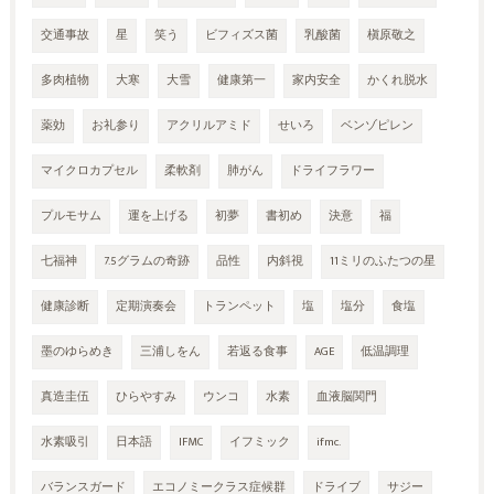
交通事故
星
笑う
ビフィズス菌
乳酸菌
槇原敬之
多肉植物
大寒
大雪
健康第一
家内安全
かくれ脱水
薬効
お礼参り
アクリルアミド
せいろ
ベンゾピレン
マイクロカプセル
柔軟剤
肺がん
ドライフラワー
プルモサム
運を上げる
初夢
書初め
決意
福
七福神
7.5グラムの奇跡
品性
内斜視
11ミリのふたつの星
健康診断
定期演奏会
トランペット
塩
塩分
食塩
墨のゆらめき
三浦しをん
若返る食事
AGE
低温調理
真造圭伍
ひらやすみ
ウンコ
水素
血液脳関門
水素吸引
日本語
IFMC
イフミック
ifmc.
バランスガード
エコノミークラス症候群
ドライブ
サジー