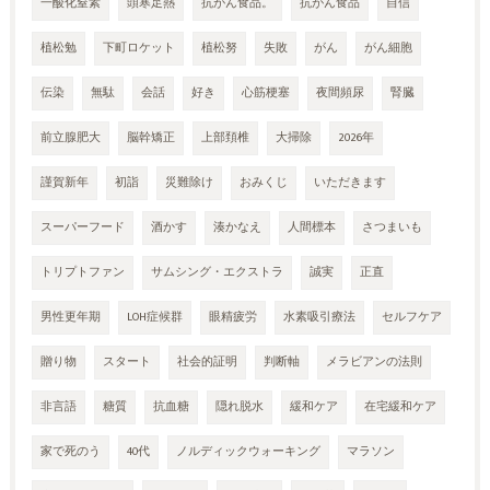
一酸化窒素
頭寒足熱
抗がん食品。
抗がん食品
自信
植松勉
下町ロケット
植松努
失敗
がん
がん細胞
伝染
無駄
会話
好き
心筋梗塞
夜間頻尿
腎臓
前立腺肥大
脳幹矯正
上部頚椎
大掃除
2026年
謹賀新年
初詣
災難除け
おみくじ
いただきます
スーパーフード
酒かす
湊かなえ
人間標本
さつまいも
トリプトファン
サムシング・エクストラ
誠実
正直
男性更年期
LOH症候群
眼精疲労
水素吸引療法
セルフケア
贈り物
スタート
社会的証明
判断軸
メラビアンの法則
非言語
糖質
抗血糖
隠れ脱水
緩和ケア
在宅緩和ケア
家で死のう
40代
ノルディックウォーキング
マラソン