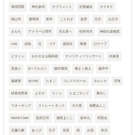
環境問題
神社参拝
サプリメント
定期健診
カラオケ
福山市.
腸環境
新年
ことわざ
血管
元日
お正月
おもち
アドラー心理学
光る君へ
松村邦洋
神経伝達物質
LINE
温熱
豆
ゴマ
感染症
唾液
口テープ
ビタミン
おかやま山陽高校
チャリティーコンサート
吹奏楽
若返り
βーグルカン
腸内環境
種まく旅人
脳卒中
脳梗塞
BE-FAST
たまご
コレステロール
ヨルシカ
空海
緑黄色野菜
よすが
Ｕｒｕ
たまごサンド
毒出し
ウオーキング
ストレートネック
大の里
発酵あんこ
PERFECT DAYS
役所広司
瀬尾まいこ
坂本九
同窓会
五臓六腑
あくび
孔子
花見
桜
お花
卯月