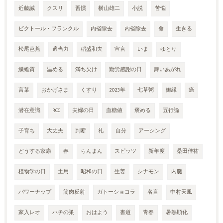
近藤誠
クスリ
習慣
横山雄二
小説
苦悩
ビクトール・フランクル
内省除去
内省除去
命
生きる
松尾芭蕉
適当力
稲盛和夫
宣言
いま
ゆとり
繊維質
温める
満ち欠け
勤労感謝の日
舞いあがれ
言葉
おかげさま
くすり
2023年
七草粥
御縁
癌
潜在意識
RCC
夫婦の日
血糖値
褒める
五行論
子育ち
大丈夫
判断
礼
自分
アーシング
どうする家康
春
らんまん
スピッツ
新年度
桑田佳祐
植物学の日
土用
昭和の日
生姜
シナモン
内臓
パワーナップ
筋肉反射
ガトーショコラ
名言
中村天風
家入レオ
ハチの巣
おはよう
書道
青春
暑熱順化