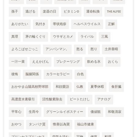
孫子
逃げる
楽器の日
ビタミンD
運命転換
THE ALFEE
ありがたい
気付き
帯状疱疹
ヘルペスウイルス
正解
真理
茅の輪くぐり
ウサギとカメ
ライバル
三風
よろこばせごっこ
アンパンマン。
怒る
怒り
土井善晴
一汁一菜
ええかげん
プレクーリング
飲める氷
おくら
後悔
脳腸関係
カラーセラピー
白色
おかやま山陽高校野球部
和顔愛語
仏教
夏季休暇
食肝臓
高濃度水素吸引
活性酸素除去
ビートたけし
アナログ
平常心
生而今
グリーンルイボスティー
価値観
和敬清寂
おやつ
タンパク質
惟善以為寶
福山市健康