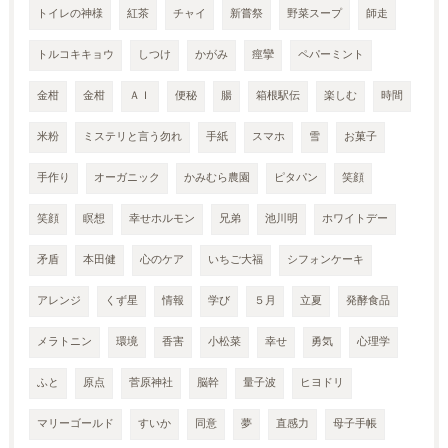
トイレの神様
紅茶
チャイ
新嘗祭
野菜スープ
師走
トルコキキョウ
しつけ
かがみ
痙攣
ペパーミント
金柑
金柑
ＡＩ
便秘
腸
箱根駅伝
楽しむ
時間
米粉
ミステリと言う勿れ
手紙
スマホ
雪
お菓子
手作り
オーガニック
かみむら農園
ピタパン
笑顔
笑顔
瞑想
幸せホルモン
兄弟
池川明
ホワイトデー
矛盾
本田健
心のケア
いちご大福
シフォンケーキ
アレンジ
くず星
情報
学び
５月
立夏
発酵食品
メラトニン
環境
香害
小松菜
幸せ
勇気
心理学
ふと
原点
菅原神社
脳幹
量子波
ヒヨドリ
マリーゴールド
すいか
同意
夢
直感力
母子手帳