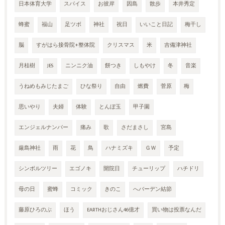
日本体育大学
スパイス
お彼岸
因島
散歩
本井秀定
蜂蜜
福山
足ツボ
神社
祝日
いいこと日記
梅干し
脳
すがはら接骨院+整体院
クリスマス
米
吉備津神社
月桂樹
JES
ニンニク油
餅つき
しもやけ
冬
音楽
うねめもみじたまご
ひな祭り
自由
燃費
菅原
梅
思いやり
夫婦
体験
とんぼ玉
甲子園
エンジェルナンバー
痛み
歌
さだまさし
宮島
厳島神社
雨
花
鳥
ハナミズキ
ＧＷ
予定
シンボルツリー
エゴノキ
開院日
チューリップ
ハチドリ
母の日
蜜蜂
コミック
きのこ
へバーデン結節
藤原ひろのぶ
ほう
EARTHおじさん46億才
買い物は投票なんだ