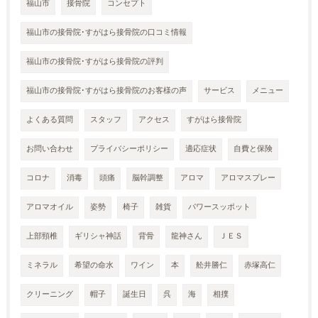
福山市
接骨院
コンセプト
福山市の接骨院･すがはら接骨院の口コミ情報
福山市の接骨院･すがはら接骨院の評判
福山市の接骨院･すがはら接骨院のお客様の声
サービス
メニュー
よくある質問
スタッフ
アクセス
すがはら接骨院
お問い合わせ
プライバシーポリシー
適応症状
自費と保険
コロナ
消毒
頭痛
脳幹調整
アロマ
アロマスプレー
アロマオイル
姿勢
椅子
雑貨
パワースッポット
上部頸椎
ギリシャ神話
背骨
龍神さん
ＪＥＳ
ミネラル
希望の命水
ワイン
本
舩井勝仁
赤塚高仁
クリーニング
帽子
誕生日
呉
海
相撲