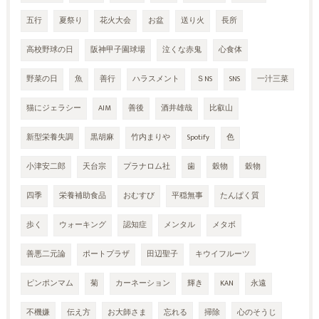
五行
夏祭り
花火大会
お盆
送り火
長所
高校野球の日
阪神甲子園球場
泣くな赤鬼
心食体
野菜の日
魚
善行
ハラスメント
ＳNS
SNS
一汁三菜
猫にジェラシー
AIM
善後
酒井雄哉
比叡山
新型栄養失調
黒胡麻
竹内まりや
Spotify
色
小津安二郎
天台宗
プラナロム社
歯
穀物
穀物
四季
栄養補助食品
おむすび
平穏無事
たんぱく質
歩く
ウォーキング
認知症
メンタル
メタボ
善悪二元論
ポートプラザ
田辺聖子
キウイフルーツ
ピンポンマム
菊
カーネーション
輝き
KAN
永遠
不機嫌
伝え方
お大師さま
忘れる
掃除
心のそうじ