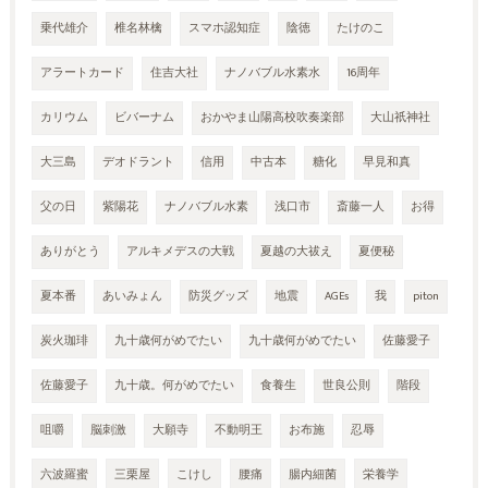
乗代雄介
椎名林檎
スマホ認知症
陰徳
たけのこ
アラートカード
住吉大社
ナノバブル水素水
16周年
カリウム
ビバーナム
おかやま山陽高校吹奏楽部
大山祇神社
大三島
デオドラント
信用
中古本
糖化
早見和真
父の日
紫陽花
ナノバブル水素
浅口市
斎藤一人
お得
ありがとう
アルキメデスの大戦
夏越の大祓え
夏便秘
夏本番
あいみょん
防災グッズ
地震
AGEs
我
piton
炭火珈琲
九十歳何がめでたい
九十歳何がめでたい
佐藤愛子
佐藤愛子
九十歳。何がめでたい
食養生
世良公則
階段
咀嚼
脳刺激
大願寺
不動明王
お布施
忍辱
六波羅蜜
三栗屋
こけし
腰痛
腸内細菌
栄養学