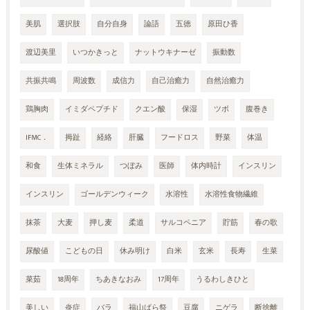
美肌
選択肢
自分自身
論語
五徳
原田ひ香
渡辺美里
いつかきっと
ナットウキナーゼ
振動数
共振共鳴
周波数
成信力
自己治癒力
自然治癒力
鶏胸肉
イミダペプチド
クエン酸
保湿
ツボ
腹巻き
IFMC．
拇趾
経絡
肝臓
フードロス
野菜
体温
和食
生体ミネラル
つぼみ
医師
体内時計
インスリン
インスリン
ゴールデンウィーク
水溶性
水溶性食物繊維
抹茶
大麦
押し麦
柔道
サルコペニア
貯筋
春の歌
尿酸値
こどもの日
休み明け
白米
玄米
長寿
生菜
菜茹
18周年
ちあきなおみ
17周年
うるわしきひと
美しい
炎症
バラ
福山ばら祭
豆腐
ニゲラ
断捨離