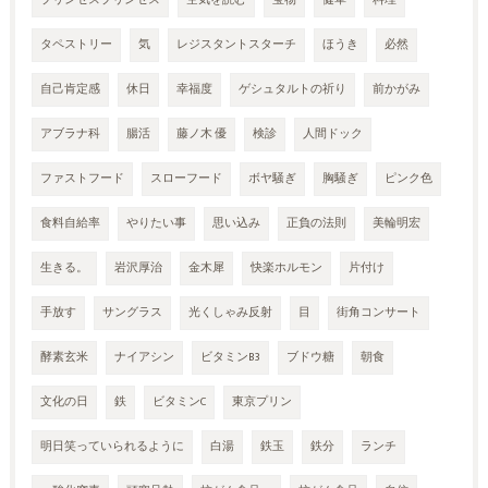
プリンセスプリンセス
空気を読む
宝物
健草
料理
タペストリー
気
レジスタントスターチ
ほうき
必然
自己肯定感
休日
幸福度
ゲシュタルトの祈り
前かがみ
アブラナ科
腸活
藤ノ木 優
検診
人間ドック
ファストフード
スローフード
ボヤ騒ぎ
胸騒ぎ
ピンク色
食料自給率
やりたい事
思い込み
正負の法則
美輪明宏
生きる。
岩沢厚治
金木犀
快楽ホルモン
片付け
手放す
サングラス
光くしゃみ反射
目
街角コンサート
酵素玄米
ナイアシン
ビタミンB3
ブドウ糖
朝食
文化の日
鉄
ビタミンC
東京プリン
明日笑っていられるように
白湯
鉄玉
鉄分
ランチ