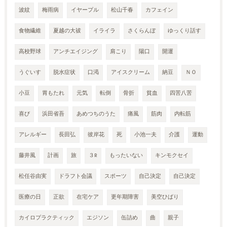
波紋
梅雨病
イヤープル
松山千春
カフェイン
食物繊維
夏越の大祓
イライラ
さくらんぼ
ゆっくり話す
高校野球
アンチエイジング
肩こり
陽口
開運
うぐいす
脱水症状
口渇
アイスクリーム
納豆
ＮＯ
小豆
胃もたれ
元気
転倒
骨折
貧血
四苦八苦
喜び
浜田省吾
あめつちのうた
痛風
筋肉
内転筋
アレルギー
長田弘
彼岸花
死
小池一夫
介護
運動
藤井風
計画
旅
３R
もったいない
キンモクセイ
松任谷由実
ドラフト会議
スポーツ
自己決定
自己決定
医療の日
正欲
在宅ケア
更年期障害
美空ひばり
カイロプラクティック
エジソン
缶詰め
曲
親子