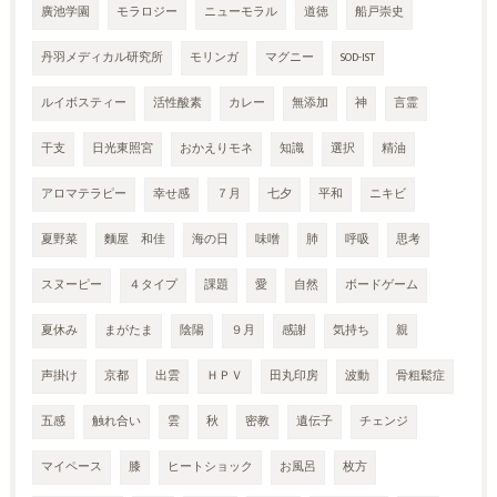
廣池学園
モラロジー
ニューモラル
道徳
船戸崇史
丹羽メディカル研究所
モリンガ
マグニー
SOD-IST
ルイボスティー
活性酸素
カレー
無添加
神
言霊
干支
日光東照宮
おかえりモネ
知識
選択
精油
アロマテラピー
幸せ感
７月
七夕
平和
ニキビ
夏野菜
麵屋 和佳
海の日
味噌
肺
呼吸
思考
スヌーピー
４タイプ
課題
愛
自然
ボードゲーム
夏休み
まがたま
陰陽
９月
感謝
気持ち
親
声掛け
京都
出雲
ＨＰＶ
田丸印房
波動
骨粗鬆症
五感
触れ合い
雲
秋
密教
遺伝子
チェンジ
マイペース
膝
ヒートショック
お風呂
枚方