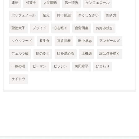
成長
和菓子
人間関係
第一印象
ケンフェロール
ポリフェノール
足元
脚下照顧
早くしなさい
聞き方
聖徳太子
プライド
心を軽く
疲労回復
お好み焼き
ソウルフード
養生食
喜多川泰
田中卓志
アンガールズ
フェルラ酸
腸の冷え
腸を温める
上機嫌
線は僕を描く
一線の湖
ピーマン
ピラジン
萬田緑平
ひまわり
ケイトウ