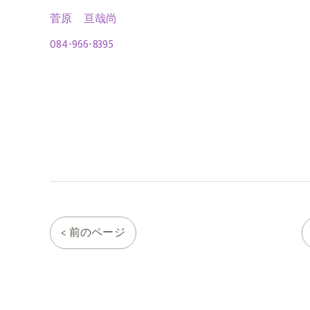
菅原 亘哉尚
084-966-8395
< 前のページ