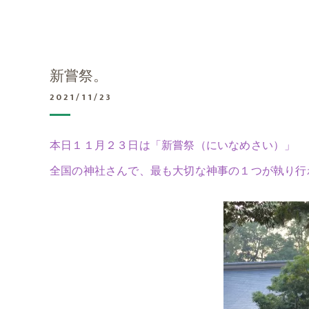
新嘗祭。
2021/11/23
本日１１月２３日は「新嘗祭（にいなめさい）」
全国の神社さんで、最も大切な神事の１つが執り行