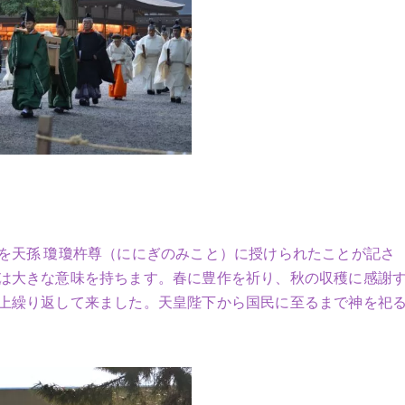
を天孫 瓊瓊杵尊（ににぎのみこと）に授けられたことが記さ
は大きな意味を持ちます。春に豊作を祈り、秋の収穫に感謝
上繰り返して来ました。天皇陛下から国民に至るまで神を祀