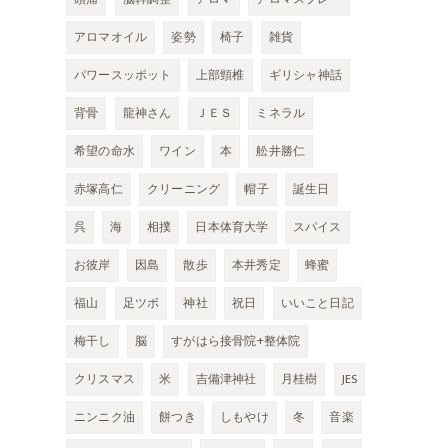
アロマオイル
姿勢
椅子
雑貨
パワースッポット
上部頸椎
ギリシャ神話
背骨
龍神さん
ＪＥＳ
ミネラル
希望の命水
ワイン
本
舩井勝仁
赤塚高仁
クリーニング
帽子
誕生日
呉
海
相撲
日本体育大学
スパイス
お彼岸
因島
散歩
本井秀定
蜂蜜
福山
足ツボ
神社
祝日
いいこと日記
梅干し
脳
すがはら接骨院+整体院
クリスマス
米
吉備津神社
月桂樹
JES
ニンニク油
餅つき
しもやけ
冬
音楽