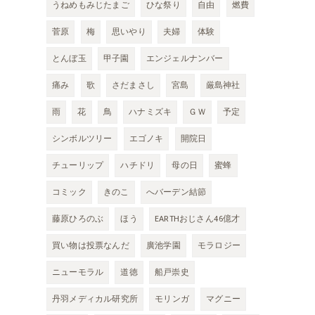
うねめもみじたまご
ひな祭り
自由
燃費
菅原
梅
思いやり
夫婦
体験
とんぼ玉
甲子園
エンジェルナンバー
痛み
歌
さだまさし
宮島
厳島神社
雨
花
鳥
ハナミズキ
ＧＷ
予定
シンボルツリー
エゴノキ
開院日
チューリップ
ハチドリ
母の日
蜜蜂
コミック
きのこ
へバーデン結節
藤原ひろのぶ
ほう
EARTHおじさん46億才
買い物は投票なんだ
廣池学園
モラロジー
ニューモラル
道徳
船戸崇史
丹羽メディカル研究所
モリンガ
マグニー