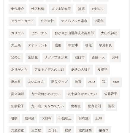
乗代雄介
椎名林檎
スマホ認知症
陰徳
たけのこ
アラートカード
住吉大社
ナノバブル水素水
16周年
カリウム
ビバーナム
おかやま山陽高校吹奏楽部
大山祇神社
大三島
デオドラント
信用
中古本
糖化
早見和真
父の日
紫陽花
ナノバブル水素
浅口市
斎藤一人
お得
ありがとう
アルキメデスの大戦
夏越の大祓え
夏便秘
夏本番
あいみょん
防災グッズ
地震
AGEs
我
piton
炭火珈琲
九十歳何がめでたい
九十歳何がめでたい
佐藤愛子
佐藤愛子
九十歳。何がめでたい
食養生
世良公則
階段
咀嚼
脳刺激
大願寺
不動明王
お布施
忍辱
六波羅蜜
三栗屋
こけし
腰痛
腸内細菌
栄養学