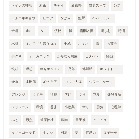
トイレの神様
紅茶
チャイ
新嘗祭
野菜スープ
師走
トルコキキョウ
しつけ
かがみ
痙攣
ペパーミント
金柑
金柑
ＡＩ
便秘
腸
箱根駅伝
楽しむ
時間
米粉
ミステリと言う勿れ
手紙
スマホ
雪
お菓子
手作り
オーガニック
かみむら農園
ピタパン
笑顔
笑顔
瞑想
幸せホルモン
兄弟
池川明
ホワイトデー
矛盾
本田健
心のケア
いちご大福
シフォンケーキ
アレンジ
くず星
情報
学び
５月
立夏
発酵食品
メラトニン
環境
香害
小松菜
幸せ
勇気
心理学
ふと
原点
菅原神社
脳幹
量子波
ヒヨドリ
マリーゴールド
すいか
同意
夢
直感力
母子手帳