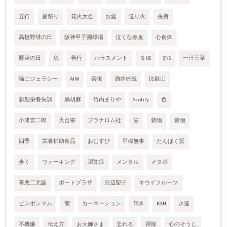
五行
夏祭り
花火大会
お盆
送り火
長所
高校野球の日
阪神甲子園球場
泣くな赤鬼
心食体
野菜の日
魚
善行
ハラスメント
ＳNS
SNS
一汁三菜
猫にジェラシー
AIM
善後
酒井雄哉
比叡山
新型栄養失調
黒胡麻
竹内まりや
Spotify
色
小津安二郎
天台宗
プラナロム社
歯
穀物
穀物
四季
栄養補助食品
おむすび
平穏無事
たんぱく質
歩く
ウォーキング
認知症
メンタル
メタボ
善悪二元論
ポートプラザ
田辺聖子
キウイフルーツ
ピンポンマム
菊
カーネーション
輝き
KAN
永遠
不機嫌
伝え方
お大師さま
忘れる
掃除
心のそうじ