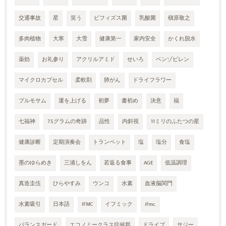
交通事故
星
笑う
ビフィズス菌
乳酸菌
槇原敬之
多肉植物
大寒
大雪
健康第一
家内安全
かくれ脱水
薬効
お礼参り
アクリルアミド
せいろ
ベンゾピレン
マイクロカプセル
柔軟剤
肺がん
ドライフラワー
プルモサム
運を上げる
初夢
書初め
決意
福
七福神
7.5グラムの奇跡
品性
内斜視
11ミリのふたつの星
健康診断
定期演奏会
トランペット
塩
塩分
食塩
墨のゆらめき
三浦しをん
若返る食事
AGE
低温調理
真造圭伍
ひらやすみ
ウンコ
水素
血液脳関門
水素吸引
日本語
IFMC
イフミック
ifmc.
バランスガード
エコノミークラス症候群
ドライブ
サジー