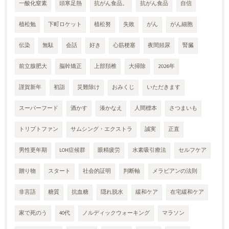
一酸化窒素
頭寒足熱
抗がん食品。
抗がん食品
自信
植松勉
下町ロケット
植松努
失敗
がん
がん細胞
伝染
無駄
会話
好き
心筋梗塞
夜間頻尿
腎臓
前立腺肥大
脳幹矯正
上部頚椎
大掃除
2026年
謹賀新年
初詣
災難除け
おみくじ
いただきます
スーパーフード
酒かす
湊かなえ
人間標本
さつまいも
トリプトファン
サムシング・エクストラ
誠実
正直
男性更年期
LOH症候群
眼精疲労
水素吸引療法
セルフケア
贈り物
スタート
社会的証明
判断軸
メラビアンの法則
非言語
糖質
抗血糖
隠れ脱水
緩和ケア
在宅緩和ケア
家で死のう
40代
ノルディックウォーキング
マラソン