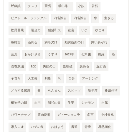
近藤誠
クスリ
習慣
横山雄二
小説
苦悩
ビクトール・フランクル
内省除去
内省除去
命
生きる
松尾芭蕉
適当力
稲盛和夫
宣言
いま
ゆとり
繊維質
温める
満ち欠け
勤労感謝の日
舞いあがれ
言葉
おかげさま
くすり
2023年
七草粥
御縁
癌
潜在意識
RCC
夫婦の日
血糖値
褒める
五行論
子育ち
大丈夫
判断
礼
自分
アーシング
どうする家康
春
らんまん
スピッツ
新年度
桑田佳祐
植物学の日
土用
昭和の日
生姜
シナモン
内臓
パワーナップ
筋肉反射
ガトーショコラ
名言
中村天風
家入レオ
ハチの巣
おはよう
書道
青春
暑熱順化