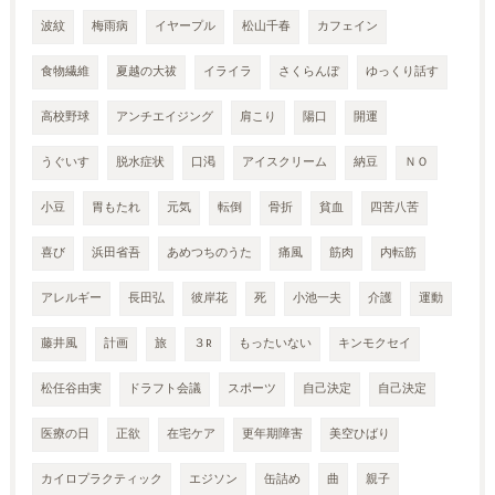
波紋
梅雨病
イヤープル
松山千春
カフェイン
食物繊維
夏越の大祓
イライラ
さくらんぼ
ゆっくり話す
高校野球
アンチエイジング
肩こり
陽口
開運
うぐいす
脱水症状
口渇
アイスクリーム
納豆
ＮＯ
小豆
胃もたれ
元気
転倒
骨折
貧血
四苦八苦
喜び
浜田省吾
あめつちのうた
痛風
筋肉
内転筋
アレルギー
長田弘
彼岸花
死
小池一夫
介護
運動
藤井風
計画
旅
３R
もったいない
キンモクセイ
松任谷由実
ドラフト会議
スポーツ
自己決定
自己決定
医療の日
正欲
在宅ケア
更年期障害
美空ひばり
カイロプラクティック
エジソン
缶詰め
曲
親子