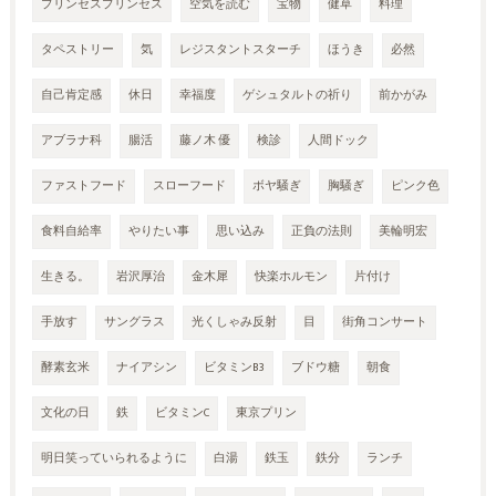
プリンセスプリンセス
空気を読む
宝物
健草
料理
タペストリー
気
レジスタントスターチ
ほうき
必然
自己肯定感
休日
幸福度
ゲシュタルトの祈り
前かがみ
アブラナ科
腸活
藤ノ木 優
検診
人間ドック
ファストフード
スローフード
ボヤ騒ぎ
胸騒ぎ
ピンク色
食料自給率
やりたい事
思い込み
正負の法則
美輪明宏
生きる。
岩沢厚治
金木犀
快楽ホルモン
片付け
手放す
サングラス
光くしゃみ反射
目
街角コンサート
酵素玄米
ナイアシン
ビタミンB3
ブドウ糖
朝食
文化の日
鉄
ビタミンC
東京プリン
明日笑っていられるように
白湯
鉄玉
鉄分
ランチ