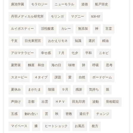
廣池学園
モラロジー
ニューモラル
道徳
船戸崇史
丹羽メディカル研究所
モリンガ
マグニー
SOD-IST
ルイボスティー
活性酸素
カレー
無添加
神
言霊
干支
日光東照宮
おかえりモネ
知識
選択
精油
アロマテラピー
幸せ感
７月
七夕
平和
ニキビ
夏野菜
麵屋 和佳
海の日
味噌
肺
呼吸
思考
スヌーピー
４タイプ
課題
愛
自然
ボードゲーム
夏休み
まがたま
陰陽
９月
感謝
気持ち
親
声掛け
京都
出雲
ＨＰＶ
田丸印房
波動
骨粗鬆症
五感
触れ合い
雲
秋
密教
遺伝子
チェンジ
マイペース
膝
ヒートショック
お風呂
枚方