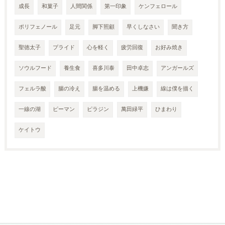
成長
和菓子
人間関係
第一印象
ケンフェロール
ポリフェノール
足元
脚下照顧
早くしなさい
聞き方
聖徳太子
プライド
心を軽く
疲労回復
お好み焼き
ソウルフード
養生食
喜多川泰
田中卓志
アンガールズ
フェルラ酸
腸の冷え
腸を温める
上機嫌
線は僕を描く
一線の湖
ピーマン
ピラジン
萬田緑平
ひまわり
ケイトウ