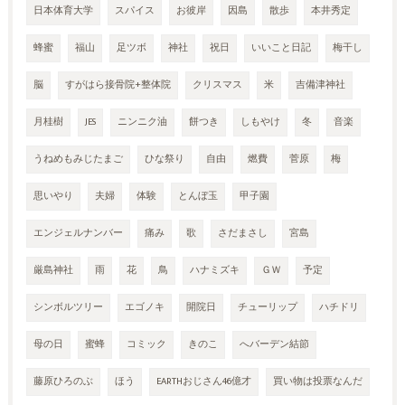
日本体育大学
スパイス
お彼岸
因島
散歩
本井秀定
蜂蜜
福山
足ツボ
神社
祝日
いいこと日記
梅干し
脳
すがはら接骨院+整体院
クリスマス
米
吉備津神社
月桂樹
JES
ニンニク油
餅つき
しもやけ
冬
音楽
うねめもみじたまご
ひな祭り
自由
燃費
菅原
梅
思いやり
夫婦
体験
とんぼ玉
甲子園
エンジェルナンバー
痛み
歌
さだまさし
宮島
厳島神社
雨
花
鳥
ハナミズキ
ＧＷ
予定
シンボルツリー
エゴノキ
開院日
チューリップ
ハチドリ
母の日
蜜蜂
コミック
きのこ
へバーデン結節
藤原ひろのぶ
ほう
EARTHおじさん46億才
買い物は投票なんだ