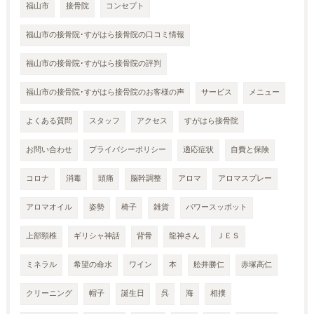
福山市
接骨院
コンセプト
福山市の接骨院･すがはら接骨院の口コミ情報
福山市の接骨院･すがはら接骨院の評判
福山市の接骨院･すがはら接骨院のお客様の声
サービス
メニュー
よくある質問
スタッフ
アクセス
すがはら接骨院
お問い合わせ
プライバシーポリシー
適応症状
自費と保険
コロナ
消毒
頭痛
脳幹調整
アロマ
アロマスプレー
アロマオイル
姿勢
椅子
雑貨
パワースッポット
上部頸椎
ギリシャ神話
背骨
龍神さん
ＪＥＳ
ミネラル
希望の命水
ワイン
本
舩井勝仁
赤塚高仁
クリーニング
帽子
誕生日
呉
海
相撲