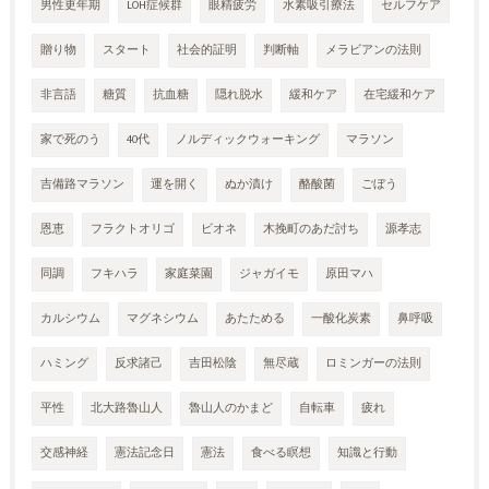
男性更年期
LOH症候群
眼精疲労
水素吸引療法
セルフケア
贈り物
スタート
社会的証明
判断軸
メラビアンの法則
非言語
糖質
抗血糖
隠れ脱水
緩和ケア
在宅緩和ケア
家で死のう
40代
ノルディックウォーキング
マラソン
吉備路マラソン
運を開く
ぬか漬け
酪酸菌
ごぼう
恩恵
フラクトオリゴ
ビオネ
木挽町のあだ討ち
源孝志
同調
フキハラ
家庭菜園
ジャガイモ
原田マハ
カルシウム
マグネシウム
あたためる
一酸化炭素
鼻呼吸
ハミング
反求諸己
吉田松陰
無尽蔵
ロミンガーの法則
平性
北大路魯山人
魯山人のかまど
自転車
疲れ
交感神経
憲法記念日
憲法
食べる瞑想
知識と行動