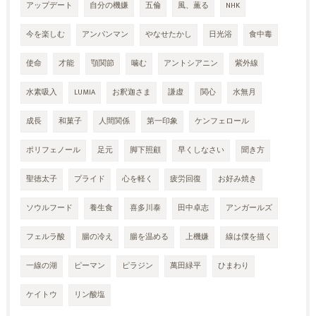
アップデート
自分の機嫌
五倫
風、薫る
NHK
今を楽しむ
アンパンマン
やなせたかし
日光浴
食中毒
使命
才能
顎関節
噛む
アントシアニン
紫外線
水素吸入
LUMIA
お釈迦さま
謙虚
関心
水無月
成長
和菓子
人間関係
第一印象
ケンフェロール
ポリフェノール
足元
脚下照顧
早くしなさい
聞き方
聖徳太子
プライド
心を軽く
疲労回復
お好み焼き
ソウルフード
養生食
喜多川泰
田中卓志
アンガールズ
フェルラ酸
腸の冷え
腸を温める
上機嫌
線は僕を描く
一線の湖
ピーマン
ピラジン
萬田緑平
ひまわり
ケイトウ
リン酸塩