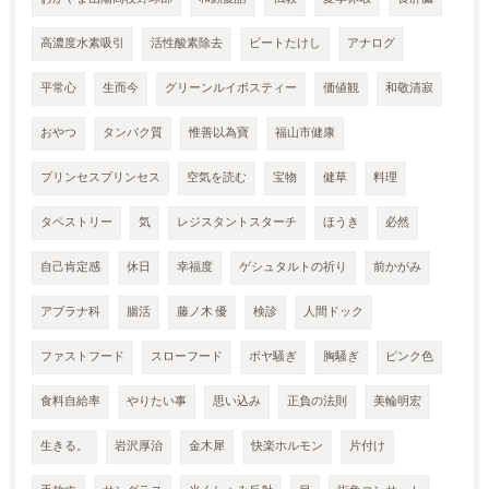
高濃度水素吸引
活性酸素除去
ビートたけし
アナログ
平常心
生而今
グリーンルイボスティー
価値観
和敬清寂
おやつ
タンパク質
惟善以為寶
福山市健康
プリンセスプリンセス
空気を読む
宝物
健草
料理
タペストリー
気
レジスタントスターチ
ほうき
必然
自己肯定感
休日
幸福度
ゲシュタルトの祈り
前かがみ
アブラナ科
腸活
藤ノ木 優
検診
人間ドック
ファストフード
スローフード
ボヤ騒ぎ
胸騒ぎ
ピンク色
食料自給率
やりたい事
思い込み
正負の法則
美輪明宏
生きる。
岩沢厚治
金木犀
快楽ホルモン
片付け