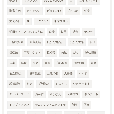
手放す
サングラス
光くしゃみ反射
目
街角コンサート
酵素玄米
ナイアシン
ビタミンB3
ブドウ糖
朝食
文化の日
鉄
ビタミンC
東京プリン
明日笑っていられるように
白湯
鉄玉
鉄分
ランチ
一酸化窒素
頭寒足熱
抗がん食品。
抗がん食品
自信
植松勉
下町ロケット
植松努
失敗
がん
がん細胞
伝染
無駄
会話
好き
心筋梗塞
夜間頻尿
腎臓
前立腺肥大
脳幹矯正
上部頚椎
大掃除
2026年
謹賀新年
初詣
災難除け
おみくじ
いただきます
スーパーフード
酒かす
湊かなえ
人間標本
さつまいも
トリプトファン
サムシング・エクストラ
誠実
正直