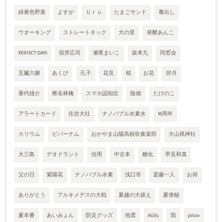
緑黄色野菜
よすが
Ｕｒｕ
たまごサンド
毒出し
ウオーキング
ストレートネック
大の里
発酵あんこ
PERFECT DAYS
役所広司
瀬尾まいこ
坂本九
同窓会
五臓六腑
あくび
孔子
花見
桜
お花
卯月
乗代雄介
椎名林檎
スマホ認知症
陰徳
たけのこ
アラートカード
住吉大社
ナノバブル水素水
16周年
カリウム
ビバーナム
おかやま山陽高校吹奏楽部
大山祇神社
大三島
デオドラント
信用
中古本
糖化
早見和真
父の日
紫陽花
ナノバブル水素
浅口市
斎藤一人
お得
ありがとう
アルキメデスの大戦
夏越の大祓え
夏便秘
夏本番
あいみょん
防災グッズ
地震
AGEs
我
piton