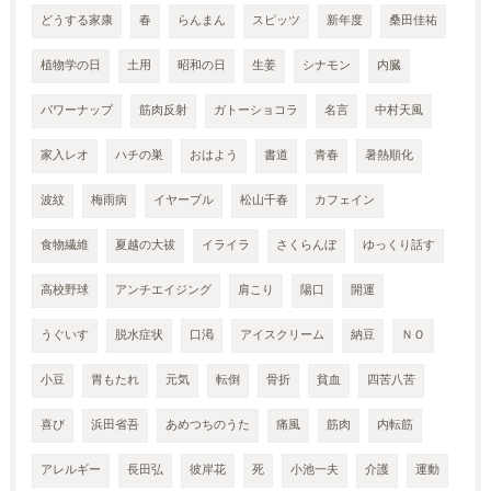
どうする家康
春
らんまん
スピッツ
新年度
桑田佳祐
植物学の日
土用
昭和の日
生姜
シナモン
内臓
パワーナップ
筋肉反射
ガトーショコラ
名言
中村天風
家入レオ
ハチの巣
おはよう
書道
青春
暑熱順化
波紋
梅雨病
イヤープル
松山千春
カフェイン
食物繊維
夏越の大祓
イライラ
さくらんぼ
ゆっくり話す
高校野球
アンチエイジング
肩こり
陽口
開運
うぐいす
脱水症状
口渇
アイスクリーム
納豆
ＮＯ
小豆
胃もたれ
元気
転倒
骨折
貧血
四苦八苦
喜び
浜田省吾
あめつちのうた
痛風
筋肉
内転筋
アレルギー
長田弘
彼岸花
死
小池一夫
介護
運動