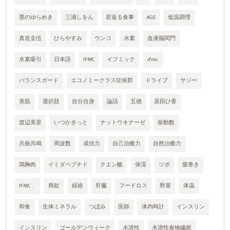
墨のゆらめき
三浦しをん
若返る食事
AGE
低温調理
真造圭伍
ひらやすみ
ウンコ
水素
血液脳関門
水素吸引
日本語
IFMC
イフミック
ifmc.
バランスガード
エコノミークラス症候群
ドライブ
サジー
美肌
選択肢
自分自身
論語
五徳
原田ひ香
渡辺美里
いつかきっと
ナットウキナーゼ
振動数
共振共鳴
周波数
成信力
自己治癒力
自然治癒力
鶏胸肉
イミダペプチド
クエン酸
保湿
ツボ
腹巻き
IFMC．
拇趾
経絡
肝臓
フードロス
野菜
体温
和食
生体ミネラル
つぼみ
医師
体内時計
インスリン
インスリン
ゴールデンウィーク
水溶性
水溶性食物繊維