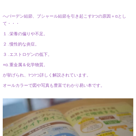
へバーデン結節、ブシャール結節を引き起こす3つの原因＋αとし
て・・・
１ . 栄養の偏りや不足。
２ . 慢性的な炎症。
３ . エストロゲンの低下。
+α. 重金属＆化学物質。
が挙げられ、1つ1つ詳しく解説されています。
オールカラーで図や写真も豊富でわかり易い本です。