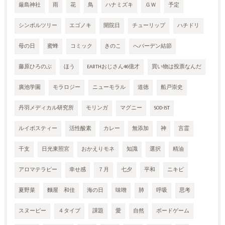
厳島神社
雨
花
鳥
ハナミズキ
ＧＷ
予定
シンボルツリー
エゴノキ
開院日
チューリップ
ハチドリ
母の日
蜜蜂
コミック
きのこ
へバーデン結節
藤原ひろのぶ
ほう
EARTHおじさん46億才
買い物は投票なんだ
廣池学園
モラロジー
ニューモラル
道徳
船戸崇史
丹羽メディカル研究所
モリンガ
マグニー
SOD-IST
ルイボスティー
活性酸素
カレー
無添加
神
言霊
干支
日光東照宮
おかえりモネ
知識
選択
精油
アロマテラピー
幸せ感
７月
七夕
平和
ニキビ
夏野菜
麵屋 和佳
海の日
味噌
肺
呼吸
思考
スヌーピー
４タイプ
課題
愛
自然
ボードゲーム