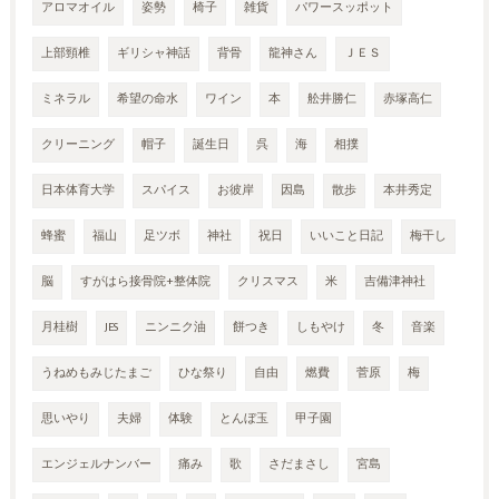
アロマオイル
姿勢
椅子
雑貨
パワースッポット
上部頸椎
ギリシャ神話
背骨
龍神さん
ＪＥＳ
ミネラル
希望の命水
ワイン
本
舩井勝仁
赤塚高仁
クリーニング
帽子
誕生日
呉
海
相撲
日本体育大学
スパイス
お彼岸
因島
散歩
本井秀定
蜂蜜
福山
足ツボ
神社
祝日
いいこと日記
梅干し
脳
すがはら接骨院+整体院
クリスマス
米
吉備津神社
月桂樹
JES
ニンニク油
餅つき
しもやけ
冬
音楽
うねめもみじたまご
ひな祭り
自由
燃費
菅原
梅
思いやり
夫婦
体験
とんぼ玉
甲子園
エンジェルナンバー
痛み
歌
さだまさし
宮島