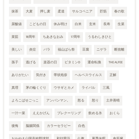
抹茶
大麦
押し麦
柔道
サルコペニア
貯筋
春の歌
尿酸値
こどもの日
休み明け
白米
玄米
長寿
生菜
菜茹
18周年
ちあきなおみ
17周年
うるわしきひと
美しい
炎症
バラ
福山ばら祭
豆腐
ニゲラ
断捨離
孫子
逃げる
楽器の日
ビタミンD
運命転換
THE ALFEE
ありがたい
気付き
帯状疱疹
ヘルペスウイルス
正解
真理
茅の輪くぐり
ウサギとカメ
ライバル
三風
よろこばせごっこ
アンパンマン。
怒る
怒り
土井善晴
一汁一菜
ええかげん
プレクーリング
飲める氷
おくら
後悔
脳腸関係
カラーセラピー
白色
おかやま山陽高校野球部
和顔愛語
仏教
夏季休暇
食肝臓