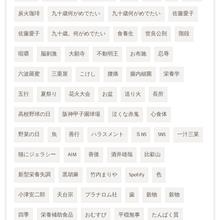
炭火珈琲
九十歳何がめでたい
九十歳何がめでたい
佐藤愛子
佐藤愛子
九十歳。何がめでたい
食養生
世良公則
階段
咀嚼
脳刺激
大願寺
不動明王
お布施
忍辱
六波羅蜜
三栗屋
こけし
腰痛
腸内細菌
栄養学
五行
夏祭り
花火大会
お盆
送り火
長所
高校野球の日
阪神甲子園球場
泣くな赤鬼
心食体
野菜の日
魚
善行
ハラスメント
ＳNS
SNS
一汁三菜
猫にジェラシー
AIM
善後
酒井雄哉
比叡山
新型栄養失調
黒胡麻
竹内まりや
Spotify
色
小津安二郎
天台宗
プラナロム社
歯
穀物
穀物
四季
栄養補助食品
おむすび
平穏無事
たんぱく質