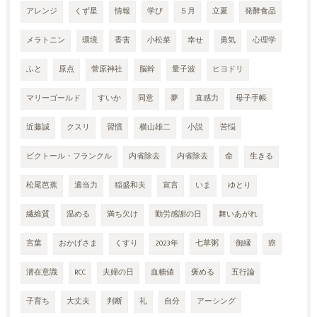
アレンジ
くず星
情報
学び
５月
立夏
発酵食品
メラトニン
環境
香害
小松菜
幸せ
勇気
心理学
ふと
原点
菅原神社
脳幹
量子波
ヒヨドリ
マリーゴールド
すいか
同意
夢
直感力
母子手帳
近藤誠
クスリ
習慣
横山雄二
小説
苦悩
ビクトール・フランクル
内省除去
内省除去
命
生きる
松尾芭蕉
適当力
稲盛和夫
宣言
いま
ゆとり
繊維質
温める
満ち欠け
勤労感謝の日
舞いあがれ
言葉
おかげさま
くすり
2023年
七草粥
御縁
癌
潜在意識
RCC
夫婦の日
血糖値
褒める
五行論
子育ち
大丈夫
判断
礼
自分
アーシング