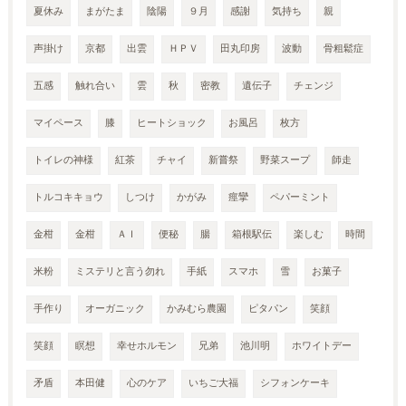
夏休み
まがたま
陰陽
９月
感謝
気持ち
親
声掛け
京都
出雲
ＨＰＶ
田丸印房
波動
骨粗鬆症
五感
触れ合い
雲
秋
密教
遺伝子
チェンジ
マイペース
膝
ヒートショック
お風呂
枚方
トイレの神様
紅茶
チャイ
新嘗祭
野菜スープ
師走
トルコキキョウ
しつけ
かがみ
痙攣
ペパーミント
金柑
金柑
ＡＩ
便秘
腸
箱根駅伝
楽しむ
時間
米粉
ミステリと言う勿れ
手紙
スマホ
雪
お菓子
手作り
オーガニック
かみむら農園
ピタパン
笑顔
笑顔
瞑想
幸せホルモン
兄弟
池川明
ホワイトデー
矛盾
本田健
心のケア
いちご大福
シフォンケーキ