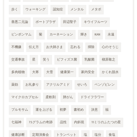
歩く
ウォーキング
認知症
メンタル
メタボ
善悪二元論
ポートプラザ
田辺聖子
キウイフルーツ
ピンポンマム
菊
カーネーション
輝き
KAN
永遠
不機嫌
伝え方
お大師さま
忘れる
掃除
心のそうじ
交通事故
星
笑う
ビフィズス菌
乳酸菌
槇原敬之
多肉植物
大寒
大雪
健康第一
家内安全
かくれ脱水
薬効
お礼参り
アクリルアミド
せいろ
ベンゾピレン
マイクロカプセル
柔軟剤
肺がん
ドライフラワー
プルモサム
運を上げる
初夢
書初め
決意
福
七福神
7.5グラムの奇跡
品性
内斜視
11ミリのふたつの星
健康診断
定期演奏会
トランペット
塩
塩分
食塩