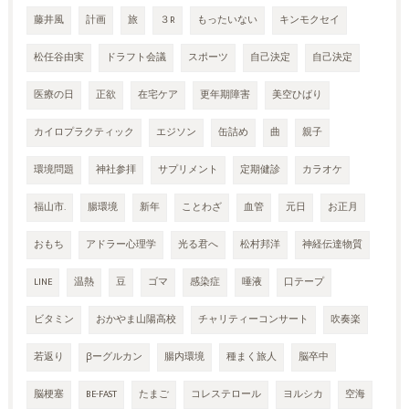
藤井風
計画
旅
３R
もったいない
キンモクセイ
松任谷由実
ドラフト会議
スポーツ
自己決定
自己決定
医療の日
正欲
在宅ケア
更年期障害
美空ひばり
カイロプラクティック
エジソン
缶詰め
曲
親子
環境問題
神社参拝
サプリメント
定期健診
カラオケ
福山市.
腸環境
新年
ことわざ
血管
元日
お正月
おもち
アドラー心理学
光る君へ
松村邦洋
神経伝達物質
LINE
温熱
豆
ゴマ
感染症
唾液
口テープ
ビタミン
おかやま山陽高校
チャリティーコンサート
吹奏楽
若返り
βーグルカン
腸内環境
種まく旅人
脳卒中
脳梗塞
BE-FAST
たまご
コレステロール
ヨルシカ
空海