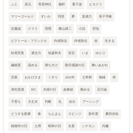
ふと
原点
菅原神社
脳幹
量子波
ヒヨドリ
マリーゴールド
すいか
同意
夢
直感力
母子手帳
近藤誠
クスリ
習慣
横山雄二
小説
苦悩
ビクトール・フランクル
内省除去
内省除去
命
生きる
松尾芭蕉
適当力
稲盛和夫
宣言
いま
ゆとり
繊維質
温める
満ち欠け
勤労感謝の日
舞いあがれ
言葉
おかげさま
くすり
2023年
七草粥
御縁
癌
潜在意識
RCC
夫婦の日
血糖値
褒める
五行論
子育ち
大丈夫
判断
礼
自分
アーシング
どうする家康
春
らんまん
スピッツ
新年度
桑田佳祐
植物学の日
土用
昭和の日
生姜
シナモン
内臓