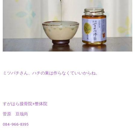
ミツバチさん、ハチの巣は作らなくていいからね。
すがはら接骨院+整体院
菅原 亘哉尚
084-966-8395