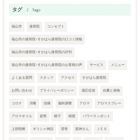
タグ
Tags
福山市
接骨院
コンセプト
福山市の接骨院･すがはら接骨院の口コミ情報
福山市の接骨院･すがはら接骨院の評判
福山市の接骨院･すがはら接骨院のお客様の声
サービス
メニュー
よくある質問
スタッフ
アクセス
すがはら接骨院
お問い合わせ
プライバシーポリシー
適応症状
自費と保険
コロナ
消毒
頭痛
脳幹調整
アロマ
アロマスプレー
アロマオイル
姿勢
椅子
雑貨
パワースッポット
上部頸椎
ギリシャ神話
背骨
龍神さん
ＪＥＳ