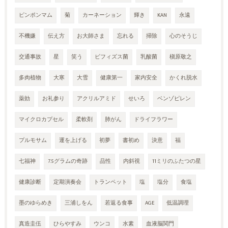
ピンポンマム
菊
カーネーション
輝き
KAN
永遠
不機嫌
伝え方
お大師さま
忘れる
掃除
心のそうじ
交通事故
星
笑う
ビフィズス菌
乳酸菌
槇原敬之
多肉植物
大寒
大雪
健康第一
家内安全
かくれ脱水
薬効
お礼参り
アクリルアミド
せいろ
ベンゾピレン
マイクロカプセル
柔軟剤
肺がん
ドライフラワー
プルモサム
運を上げる
初夢
書初め
決意
福
七福神
7.5グラムの奇跡
品性
内斜視
11ミリのふたつの星
健康診断
定期演奏会
トランペット
塩
塩分
食塩
墨のゆらめき
三浦しをん
若返る食事
AGE
低温調理
真造圭伍
ひらやすみ
ウンコ
水素
血液脳関門