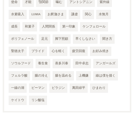
使命
才能
顎関節
噛む
アントシアニン
紫外線
水素吸入
LUMIA
お釈迦さま
謙虚
関心
水無月
成長
和菓子
人間関係
第一印象
ケンフェロール
ポリフェノール
足元
脚下照顧
早くしなさい
聞き方
聖徳太子
プライド
心を軽く
疲労回復
お好み焼き
ソウルフード
養生食
喜多川泰
田中卓志
アンガールズ
フェルラ酸
腸の冷え
腸を温める
上機嫌
線は僕を描く
一線の湖
ピーマン
ピラジン
萬田緑平
ひまわり
ケイトウ
リン酸塩