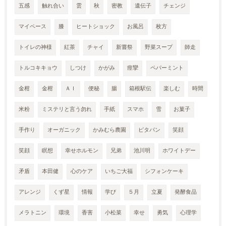
五感
触れ合い
雲
秋
密教
遺伝子
チェンジ
マイペース
膝
ヒートショック
お風呂
枚方
トイレの神様
紅茶
チャイ
新嘗祭
野菜スープ
師走
トルコキキョウ
しつけ
かがみ
痙攣
ペパーミント
金柑
金柑
ＡＩ
便秘
腸
箱根駅伝
楽しむ
時間
米粉
ミステリと言う勿れ
手紙
スマホ
雪
お菓子
手作り
オーガニック
かみむら農園
ピタパン
笑顔
笑顔
瞑想
幸せホルモン
兄弟
池川明
ホワイトデー
矛盾
本田健
心のケア
いちご大福
シフォンケーキ
アレンジ
くず星
情報
学び
５月
立夏
発酵食品
メラトニン
環境
香害
小松菜
幸せ
勇気
心理学