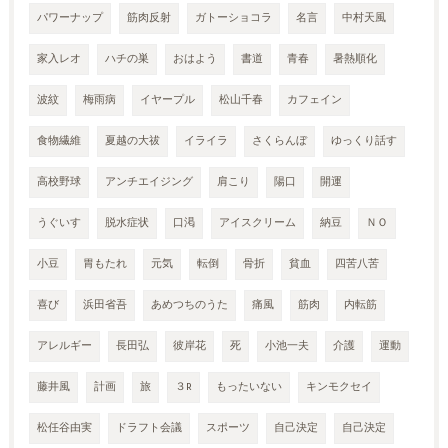
パワーナップ
筋肉反射
ガトーショコラ
名言
中村天風
家入レオ
ハチの巣
おはよう
書道
青春
暑熱順化
波紋
梅雨病
イヤープル
松山千春
カフェイン
食物繊維
夏越の大祓
イライラ
さくらんぼ
ゆっくり話す
高校野球
アンチエイジング
肩こり
陽口
開運
うぐいす
脱水症状
口渇
アイスクリーム
納豆
ＮＯ
小豆
胃もたれ
元気
転倒
骨折
貧血
四苦八苦
喜び
浜田省吾
あめつちのうた
痛風
筋肉
内転筋
アレルギー
長田弘
彼岸花
死
小池一夫
介護
運動
藤井風
計画
旅
３R
もったいない
キンモクセイ
松任谷由実
ドラフト会議
スポーツ
自己決定
自己決定