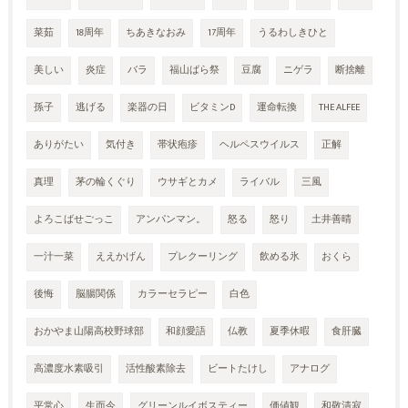
菜茹
18周年
ちあきなおみ
17周年
うるわしきひと
美しい
炎症
バラ
福山ばら祭
豆腐
ニゲラ
断捨離
孫子
逃げる
楽器の日
ビタミンD
運命転換
THE ALFEE
ありがたい
気付き
帯状疱疹
ヘルペスウイルス
正解
真理
茅の輪くぐり
ウサギとカメ
ライバル
三風
よろこばせごっこ
アンパンマン。
怒る
怒り
土井善晴
一汁一菜
ええかげん
プレクーリング
飲める氷
おくら
後悔
脳腸関係
カラーセラピー
白色
おかやま山陽高校野球部
和顔愛語
仏教
夏季休暇
食肝臓
高濃度水素吸引
活性酸素除去
ビートたけし
アナログ
平常心
生而今
グリーンルイボスティー
価値観
和敬清寂