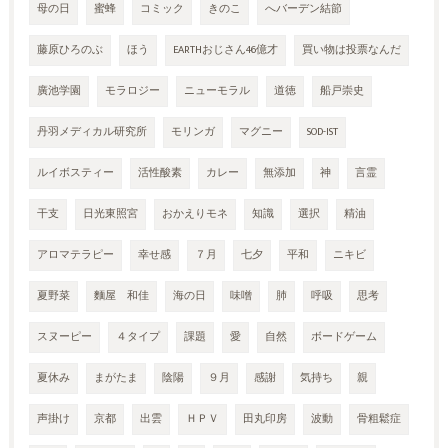
母の日
蜜蜂
コミック
きのこ
へバーデン結節
藤原ひろのぶ
ほう
EARTHおじさん46億才
買い物は投票なんだ
廣池学園
モラロジー
ニューモラル
道徳
船戸崇史
丹羽メディカル研究所
モリンガ
マグニー
SOD-IST
ルイボスティー
活性酸素
カレー
無添加
神
言霊
干支
日光東照宮
おかえりモネ
知識
選択
精油
アロマテラピー
幸せ感
７月
七夕
平和
ニキビ
夏野菜
麵屋 和佳
海の日
味噌
肺
呼吸
思考
スヌーピー
４タイプ
課題
愛
自然
ボードゲーム
夏休み
まがたま
陰陽
９月
感謝
気持ち
親
声掛け
京都
出雲
ＨＰＶ
田丸印房
波動
骨粗鬆症