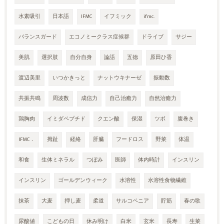
水素吸引
日本語
IFMC
イフミック
ifmc.
バランスガード
エコノミークラス症候群
ドライブ
サジー
美肌
選択肢
自分自身
論語
五徳
原田ひ香
渡辺美里
いつかきっと
ナットウキナーゼ
振動数
共振共鳴
周波数
成信力
自己治癒力
自然治癒力
鶏胸肉
イミダペプチド
クエン酸
保湿
ツボ
腹巻き
IFMC．
拇趾
経絡
肝臓
フードロス
野菜
体温
和食
生体ミネラル
つぼみ
医師
体内時計
インスリン
インスリン
ゴールデンウィーク
水溶性
水溶性食物繊維
抹茶
大麦
押し麦
柔道
サルコペニア
貯筋
春の歌
尿酸値
こどもの日
休み明け
白米
玄米
長寿
生菜