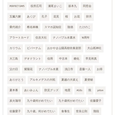
PERFECT DAYS
役所広司
瀬尾まいこ
坂本九
同窓会
五臓六腑
あくび
孔子
花見
桜
お花
卯月
乗代雄介
椎名林檎
スマホ認知症
陰徳
たけのこ
アラートカード
住吉大社
ナノバブル水素水
16周年
カリウム
ビバーナム
おかやま山陽高校吹奏楽部
大山祇神社
大三島
デオドラント
信用
中古本
糖化
早見和真
父の日
紫陽花
ナノバブル水素
浅口市
斎藤一人
お得
ありがとう
アルキメデスの大戦
夏越の大祓え
夏便秘
夏本番
あいみょん
防災グッズ
地震
AGEs
我
piton
炭火珈琲
九十歳何がめでたい
九十歳何がめでたい
佐藤愛子
佐藤愛子
九十歳。何がめでたい
食養生
世良公則
階段