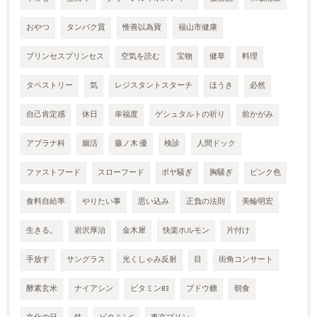
おやつ
タンパク質
惟善以為寶
福山市健康
プリンセスプリンセス
空気を読む
宝物
健草
料理
タペストリー
気
レジスタントスターチ
ほうき
必然
自己肯定感
休日
幸福度
ゲシュタルトの祈り
前かがみ
アブラナ科
腸活
藤ノ木 優
検診
人間ドック
ファストフード
スローフード
ボヤ騒ぎ
胸騒ぎ
ピンク色
食料自給率
やりたい事
思い込み
正負の法則
美輪明宏
生きる。
岩沢厚治
金木犀
快楽ホルモン
片付け
手放す
サングラス
光くしゃみ反射
目
街角コンサート
酵素玄米
ナイアシン
ビタミンB3
ブドウ糖
朝食