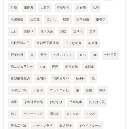
咀嚼
脳刺激
大願寺
不動明王
お布施
忍辱
六波羅蜜
三栗屋
こけし
腰痛
腸内細菌
栄養学
五行
夏祭り
花火大会
お盆
送り火
長所
高校野球の日
阪神甲子園球場
泣くな赤鬼
心食体
野菜の日
魚
善行
ハラスメント
ＳNS
SNS
一汁三菜
猫にジェラシー
AIM
善後
酒井雄哉
比叡山
新型栄養失調
黒胡麻
竹内まりや
Spotify
色
小津安二郎
天台宗
プラナロム社
歯
穀物
穀物
四季
栄養補助食品
おむすび
平穏無事
たんぱく質
歩く
ウォーキング
認知症
メンタル
メタボ
善悪二元論
ポートプラザ
田辺聖子
キウイフルーツ