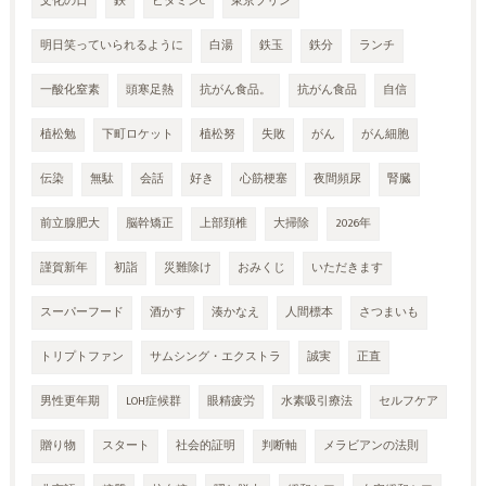
文化の日
鉄
ビタミンC
東京プリン
明日笑っていられるように
白湯
鉄玉
鉄分
ランチ
一酸化窒素
頭寒足熱
抗がん食品。
抗がん食品
自信
植松勉
下町ロケット
植松努
失敗
がん
がん細胞
伝染
無駄
会話
好き
心筋梗塞
夜間頻尿
腎臓
前立腺肥大
脳幹矯正
上部頚椎
大掃除
2026年
謹賀新年
初詣
災難除け
おみくじ
いただきます
スーパーフード
酒かす
湊かなえ
人間標本
さつまいも
トリプトファン
サムシング・エクストラ
誠実
正直
男性更年期
LOH症候群
眼精疲労
水素吸引療法
セルフケア
贈り物
スタート
社会的証明
判断軸
メラビアンの法則