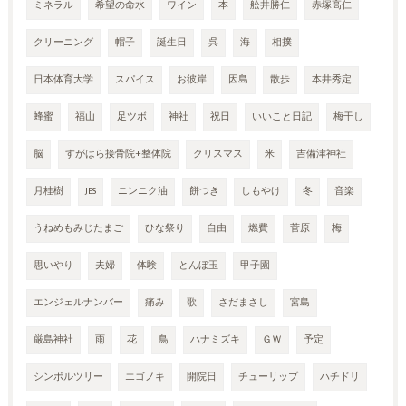
ミネラル
希望の命水
ワイン
本
舩井勝仁
赤塚高仁
クリーニング
帽子
誕生日
呉
海
相撲
日本体育大学
スパイス
お彼岸
因島
散歩
本井秀定
蜂蜜
福山
足ツボ
神社
祝日
いいこと日記
梅干し
脳
すがはら接骨院+整体院
クリスマス
米
吉備津神社
月桂樹
JES
ニンニク油
餅つき
しもやけ
冬
音楽
うねめもみじたまご
ひな祭り
自由
燃費
菅原
梅
思いやり
夫婦
体験
とんぼ玉
甲子園
エンジェルナンバー
痛み
歌
さだまさし
宮島
厳島神社
雨
花
鳥
ハナミズキ
ＧＷ
予定
シンボルツリー
エゴノキ
開院日
チューリップ
ハチドリ