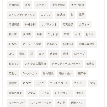
医療の日
正欲
在宅ケア
更年期障害
美空ひばり
カイロプラクティック
エジソン
缶詰め
曲
親子
環境問題
神社参拝
サプリメント
定期健診
カラオケ
福山市.
腸環境
新年
ことわざ
血管
元日
お正月
おもち
アドラー心理学
光る君へ
松村邦洋
神経伝達物質
LINE
温熱
豆
ゴマ
感染症
唾液
口テープ
ビタミン
おかやま山陽高校
チャリティーコンサート
吹奏楽
若返り
βーグルカン
腸内環境
種まく旅人
脳卒中
脳梗塞
BE-FAST
たまご
コレステロール
ヨルシカ
空海
緑黄色野菜
よすが
Ｕｒｕ
たまごサンド
毒出し
ウオーキング
ストレートネック
大の里
発酵あんこ