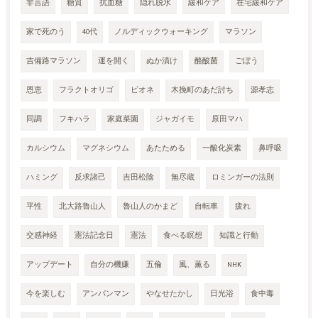
非言語
糖質
抗血糖
隠れ脱水
緩和ケア
在宅緩和ケア
家で死のう
40代
ノルディックウォーキング
マラソン
吉備路マラソン
運を開く
ぬか漬け
酪酸菌
ごぼう
恩恵
フラクトオリゴ
ビオネ
木挽町のあだ討ち
源孝志
同調
フキハラ
家庭菜園
ジャガイモ
原田マハ
カルシウム
マグネシウム
あたためる
一酸化炭素
鼻呼吸
ハミング
反求諸己
吉田松陰
無尽蔵
ロミンガーの法則
平性
北大路魯山人
魯山人のかまど
自転車
疲れ
交感神経
憲法記念日
憲法
食べる瞑想
知識と行動
アップデート
自分の機嫌
五倫
風、薫る
NHK
今を楽しむ
アンパンマン
やなせたかし
日光浴
食中毒