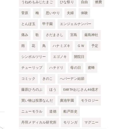
うねめもみじたまご
ひな祭り
自由
燃費
菅原
梅
思いやり
夫婦
体験
とんぼ玉
甲子園
エンジェルナンバー
痛み
歌
さだまさし
宮島
厳島神社
雨
花
鳥
ハナミズキ
ＧＷ
予定
シンボルツリー
エゴノキ
開院日
チューリップ
ハチドリ
母の日
蜜蜂
コミック
きのこ
へバーデン結節
藤原ひろのぶ
ほう
EARTHおじさん46億才
買い物は投票なんだ
廣池学園
モラロジー
ニューモラル
道徳
船戸崇史
丹羽メディカル研究所
モリンガ
マグニー