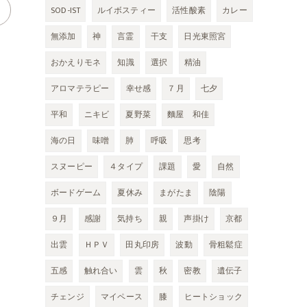
SOD-IST
ルイボスティー
活性酸素
カレー
無添加
神
言霊
干支
日光東照宮
おかえりモネ
知識
選択
精油
アロマテラピー
幸せ感
７月
七夕
平和
ニキビ
夏野菜
麵屋 和佳
海の日
味噌
肺
呼吸
思考
スヌーピー
４タイプ
課題
愛
自然
ボードゲーム
夏休み
まがたま
陰陽
９月
感謝
気持ち
親
声掛け
京都
出雲
ＨＰＶ
田丸印房
波動
骨粗鬆症
五感
触れ合い
雲
秋
密教
遺伝子
チェンジ
マイペース
膝
ヒートショック