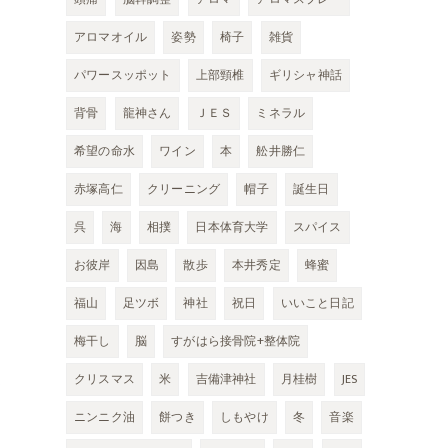
アロマオイル
姿勢
椅子
雑貨
パワースッポット
上部頸椎
ギリシャ神話
背骨
龍神さん
ＪＥＳ
ミネラル
希望の命水
ワイン
本
舩井勝仁
赤塚高仁
クリーニング
帽子
誕生日
呉
海
相撲
日本体育大学
スパイス
お彼岸
因島
散歩
本井秀定
蜂蜜
福山
足ツボ
神社
祝日
いいこと日記
梅干し
脳
すがはら接骨院+整体院
クリスマス
米
吉備津神社
月桂樹
JES
て
ニンニク油
餅つき
しもやけ
冬
音楽