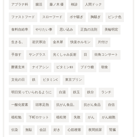
アブラナ科
腸活
藤ノ木 優
検診
人間ドック
ファストフード
スローフード
ボヤ騒ぎ
胸騒ぎ
ピンク色
食料自給率
やりたい事
思い込み
正負の法則
美輪明宏
生きる。
岩沢厚治
金木犀
快楽ホルモン
片付け
手放す
サングラス
光くしゃみ反射
目
街角コンサート
酵素玄米
ナイアシン
ビタミンB3
ブドウ糖
朝食
文化の日
鉄
ビタミンC
東京プリン
明日笑っていられるように
白湯
鉄玉
鉄分
ランチ
一酸化窒素
頭寒足熱
抗がん食品。
抗がん食品
自信
植松勉
下町ロケット
植松努
失敗
がん
がん細胞
伝染
無駄
会話
好き
心筋梗塞
夜間頻尿
腎臓