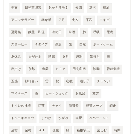
干支
日光東照宮
おかえりモネ
知識
選択
精油
アロマテラピー
幸せ感
７月
七夕
平和
ニキビ
夏野菜
麵屋 和佳
海の日
味噌
肺
呼吸
思考
スヌーピー
４タイプ
課題
愛
自然
ボードゲーム
夏休み
まがたま
陰陽
９月
感謝
気持ち
親
声掛け
京都
出雲
ＨＰＶ
田丸印房
波動
骨粗鬆症
五感
触れ合い
雲
秋
密教
遺伝子
チェンジ
マイペース
膝
ヒートショック
お風呂
枚方
トイレの神様
紅茶
チャイ
新嘗祭
野菜スープ
師走
トルコキキョウ
しつけ
かがみ
痙攣
ペパーミント
金柑
金柑
ＡＩ
便秘
腸
箱根駅伝
楽しむ
時間