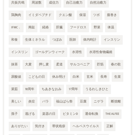
共振共鳴
周波数
成信力
自己治癒力
自然治癒力
鶏胸肉
イミダペプチド
クエン酸
保湿
ツボ
腹巻き
IFMC．
拇趾
経絡
肝臓
フードロス
野菜
体温
和食
生体ミネラル
つぼみ
医師
体内時計
インスリン
インスリン
ゴールデンウィーク
水溶性
水溶性食物繊維
抹茶
大麦
押し麦
柔道
サルコペニア
貯筋
春の歌
尿酸値
こどもの日
休み明け
白米
玄米
長寿
生菜
菜茹
18周年
ちあきなおみ
17周年
うるわしきひと
美しい
炎症
バラ
福山ばら祭
豆腐
ニゲラ
断捨離
孫子
逃げる
楽器の日
ビタミンD
運命転換
THE ALFEE
ありがたい
気付き
帯状疱疹
ヘルペスウイルス
正解