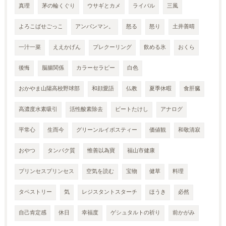
真理
茅の輪くぐり
ウサギとカメ
ライバル
三風
よろこばせごっこ
アンパンマン。
怒る
怒り
土井善晴
一汁一菜
ええかげん
プレクーリング
飲める氷
おくら
後悔
脳腸関係
カラーセラピー
白色
おかやま山陽高校野球部
和顔愛語
仏教
夏季休暇
食肝臓
高濃度水素吸引
活性酸素除去
ビートたけし
アナログ
平常心
生而今
グリーンルイボスティー
価値観
和敬清寂
おやつ
タンパク質
惟善以為寶
福山市健康
プリンセスプリンセス
空気を読む
宝物
健草
料理
タペストリー
気
レジスタントスターチ
ほうき
必然
自己肯定感
休日
幸福度
ゲシュタルトの祈り
前かがみ