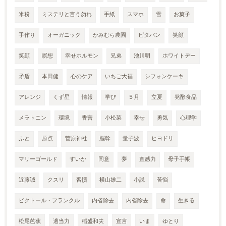
米粉
ミステリと言う勿れ
手紙
スマホ
雪
お菓子
手作り
オーガニック
かみむら農園
ピタパン
笑顔
笑顔
瞑想
幸せホルモン
兄弟
池川明
ホワイトデー
矛盾
本田健
心のケア
いちご大福
シフォンケーキ
アレンジ
くず星
情報
学び
５月
立夏
発酵食品
メラトニン
環境
香害
小松菜
幸せ
勇気
心理学
ふと
原点
菅原神社
脳幹
量子波
ヒヨドリ
マリーゴールド
すいか
同意
夢
直感力
母子手帳
近藤誠
クスリ
習慣
横山雄二
小説
苦悩
ビクトール・フランクル
内省除去
内省除去
命
生きる
松尾芭蕉
適当力
稲盛和夫
宣言
いま
ゆとり