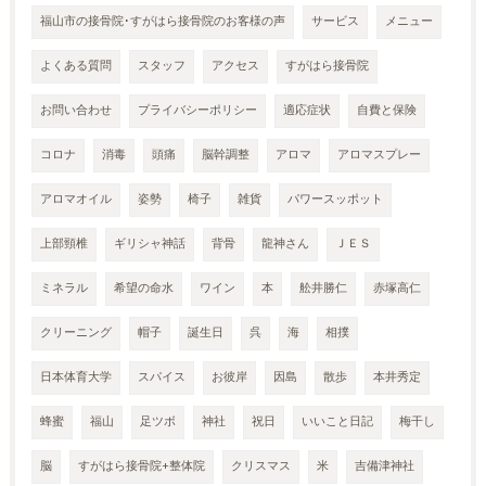
福山市の接骨院･すがはら接骨院のお客様の声
サービス
メニュー
よくある質問
スタッフ
アクセス
すがはら接骨院
お問い合わせ
プライバシーポリシー
適応症状
自費と保険
コロナ
消毒
頭痛
脳幹調整
アロマ
アロマスプレー
アロマオイル
姿勢
椅子
雑貨
パワースッポット
上部頸椎
ギリシャ神話
背骨
龍神さん
ＪＥＳ
ミネラル
希望の命水
ワイン
本
舩井勝仁
赤塚高仁
クリーニング
帽子
誕生日
呉
海
相撲
日本体育大学
スパイス
お彼岸
因島
散歩
本井秀定
蜂蜜
福山
足ツボ
神社
祝日
いいこと日記
梅干し
脳
すがはら接骨院+整体院
クリスマス
米
吉備津神社