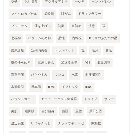
薬効
お礼参り
アクリルアミド
せいろ
ベンゾピレン
マイクロカプセル
柔軟剤
肺がん
ドライフラワー
プルモサム
運を上げる
初夢
書初め
決意
福
七福神
7.5グラムの奇跡
品性
内斜視
11ミリのふたつの星
健康診断
定期演奏会
トランペット
塩
塩分
食塩
墨のゆらめき
三浦しをん
若返る食事
AGE
低温調理
真造圭伍
ひらやすみ
ウンコ
水素
血液脳関門
水素吸引
日本語
IFMC
イフミック
ifmc.
バランスガード
エコノミークラス症候群
ドライブ
サジー
美肌
選択肢
自分自身
論語
五徳
原田ひ香
渡辺美里
いつかきっと
ナットウキナーゼ
振動数