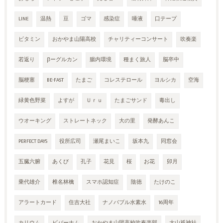
LINE
温熱
豆
ゴマ
感染症
唾液
口テープ
ビタミン
おかやま山陽高校
チャリティーコンサート
吹奏楽
若返り
βーグルカン
腸内環境
種まく旅人
脳卒中
脳梗塞
BE-FAST
たまご
コレステロール
ヨルシカ
空海
緑黄色野菜
よすが
Ｕｒｕ
たまごサンド
毒出し
ウオーキング
ストレートネック
大の里
発酵あんこ
PERFECT DAYS
役所広司
瀬尾まいこ
坂本九
同窓会
五臓六腑
あくび
孔子
花見
桜
お花
卯月
乗代雄介
椎名林檎
スマホ認知症
陰徳
たけのこ
アラートカード
住吉大社
ナノバブル水素水
16周年