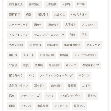
前立腺肥大
脳幹矯正
上部頚椎
大掃除
2026年
謹賀新年
初詣
災難除け
おみくじ
いただきます
スーパーフード
酒かす
湊かなえ
人間標本
さつまいも
トリプトファン
サムシング・エクストラ
誠実
正直
男性更年期
LOH症候群
眼精疲労
水素吸引療法
セルフケア
贈り物
スタート
社会的証明
判断軸
メラビアンの法則
非言語
糖質
抗血糖
隠れ脱水
緩和ケア
在宅緩和ケア
家で死のう
40代
ノルディックウォーキング
マラソン
吉備路マラソン
運を開く
ぬか漬け
酪酸菌
ごぼう
恩恵
フラクトオリゴ
ビオネ
木挽町のあだ討ち
源孝志
同調
フキハラ
家庭菜園
ジャガイモ
原田マハ