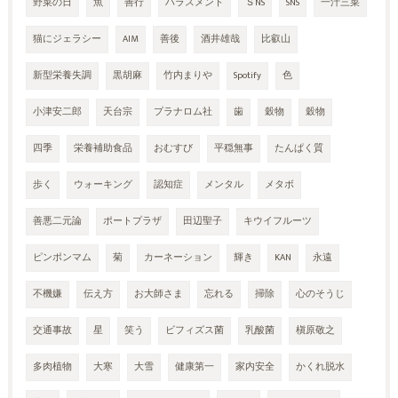
野菜の日
魚
善行
ハラスメント
ＳNS
SNS
一汁三菜
猫にジェラシー
AIM
善後
酒井雄哉
比叡山
新型栄養失調
黒胡麻
竹内まりや
Spotify
色
小津安二郎
天台宗
プラナロム社
歯
穀物
穀物
四季
栄養補助食品
おむすび
平穏無事
たんぱく質
歩く
ウォーキング
認知症
メンタル
メタボ
善悪二元論
ポートプラザ
田辺聖子
キウイフルーツ
ピンポンマム
菊
カーネーション
輝き
KAN
永遠
不機嫌
伝え方
お大師さま
忘れる
掃除
心のそうじ
交通事故
星
笑う
ビフィズス菌
乳酸菌
槇原敬之
多肉植物
大寒
大雪
健康第一
家内安全
かくれ脱水