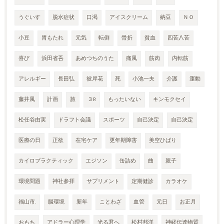
うぐいす
脱水症状
口渇
アイスクリーム
納豆
ＮＯ
小豆
胃もたれ
元気
転倒
骨折
貧血
四苦八苦
喜び
浜田省吾
あめつちのうた
痛風
筋肉
内転筋
アレルギー
長田弘
彼岸花
死
小池一夫
介護
運動
藤井風
計画
旅
３R
もったいない
キンモクセイ
松任谷由実
ドラフト会議
スポーツ
自己決定
自己決定
医療の日
正欲
在宅ケア
更年期障害
美空ひばり
カイロプラクティック
エジソン
缶詰め
曲
親子
環境問題
神社参拝
サプリメント
定期健診
カラオケ
福山市.
腸環境
新年
ことわざ
血管
元日
お正月
おもち
アドラー心理学
光る君へ
松村邦洋
神経伝達物質