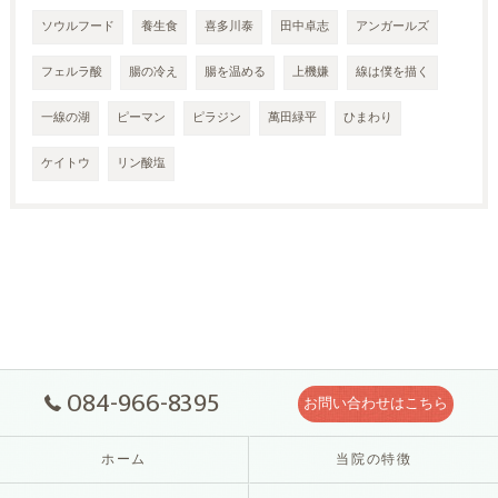
ソウルフード
養生食
喜多川泰
田中卓志
アンガールズ
フェルラ酸
腸の冷え
腸を温める
上機嫌
線は僕を描く
一線の湖
ピーマン
ピラジン
萬田緑平
ひまわり
ケイトウ
リン酸塩
084-966-8395
お問い合わせはこちら
ホーム
当院の特徴