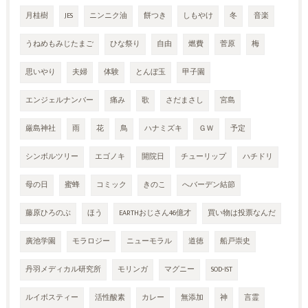
月桂樹
JES
ニンニク油
餅つき
しもやけ
冬
音楽
うねめもみじたまご
ひな祭り
自由
燃費
菅原
梅
思いやり
夫婦
体験
とんぼ玉
甲子園
エンジェルナンバー
痛み
歌
さだまさし
宮島
厳島神社
雨
花
鳥
ハナミズキ
ＧＷ
予定
シンボルツリー
エゴノキ
開院日
チューリップ
ハチドリ
母の日
蜜蜂
コミック
きのこ
へバーデン結節
藤原ひろのぶ
ほう
EARTHおじさん46億才
買い物は投票なんだ
廣池学園
モラロジー
ニューモラル
道徳
船戸崇史
丹羽メディカル研究所
モリンガ
マグニー
SOD-IST
ルイボスティー
活性酸素
カレー
無添加
神
言霊