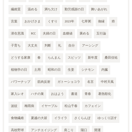
繊維質
温める
満ち欠け
勤労感謝の日
舞いあがれ
言葉
おかげさま
くすり
2023年
七草粥
御縁
癌
潜在意識
RCC
夫婦の日
血糖値
褒める
五行論
子育ち
大丈夫
判断
礼
自分
アーシング
どうする家康
春
らんまん
スピッツ
新年度
桑田佳祐
植物学の日
土用
昭和の日
生姜
シナモン
内臓
パワーナップ
筋肉反射
ガトーショコラ
名言
中村天風
家入レオ
ハチの巣
おはよう
書道
青春
暑熱順化
波紋
梅雨病
イヤープル
松山千春
カフェイン
食物繊維
夏越の大祓
イライラ
さくらんぼ
ゆっくり話す
高校野球
アンチエイジング
肩こり
陽口
開運