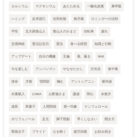
カルシウム
マグネシウム
あたためる
一酸化炭素
鼻呼吸
ハミング
反求諸己
吉田松陰
無尽蔵
ロミンガーの法則
平性
北大路魯山人
魯山人のかまど
自転車
疲れ
交感神経
憲法記念日
憲法
食べる瞑想
知識と行動
アップデート
自分の機嫌
五倫
風、薫る
NHK
今を楽しむ
アンパンマン
やなせたかし
日光浴
食中毒
使命
才能
顎関節
噛む
アントシアニン
紫外線
水素吸入
LUMIA
お釈迦さま
謙虚
関心
水無月
成長
和菓子
人間関係
第一印象
ケンフェロール
ポリフェノール
足元
脚下照顧
早くしなさい
聞き方
聖徳太子
プライド
心を軽く
疲労回復
お好み焼き