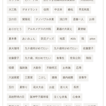
カリウム
ビバーナム
おかやま山陽高校吹奏楽部
大山祇神社
大三島
デオドラント
信用
中古本
糖化
早見和真
父の日
紫陽花
ナノバブル水素
浅口市
斎藤一人
お得
ありがとう
アルキメデスの大戦
夏越の大祓え
夏便秘
夏本番
あいみょん
防災グッズ
地震
AGEs
我
piton
炭火珈琲
九十歳何がめでたい
九十歳何がめでたい
佐藤愛子
佐藤愛子
九十歳。何がめでたい
食養生
世良公則
階段
咀嚼
脳刺激
大願寺
不動明王
お布施
忍辱
六波羅蜜
三栗屋
こけし
腰痛
腸内細菌
栄養学
五行
夏祭り
花火大会
お盆
送り火
長所
高校野球の日
阪神甲子園球場
泣くな赤鬼
心食体