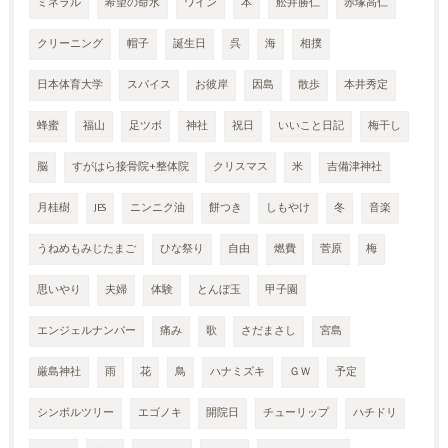
ミネラル
希望の命水
ワイン
本
舩井勝仁
赤塚高仁
クリーニング
帽子
誕生日
呉
海
相撲
日本体育大学
スパイス
お彼岸
因島
散歩
本井秀定
蜂蜜
福山
足ツボ
神社
祝日
いいこと日記
梅干し
脳
すがはら接骨院+整体院
クリスマス
米
吉備津神社
月桂樹
JES
ニンニク油
餅つき
しもやけ
冬
音楽
うねめもみじたまご
ひな祭り
自由
燃費
菅原
梅
思いやり
夫婦
体験
とんぼ玉
甲子園
エンジェルナンバー
痛み
歌
さだまさし
宮島
厳島神社
雨
花
鳥
ハナミズキ
ＧＷ
予定
シンボルツリー
エゴノキ
開院日
チューリップ
ハチドリ