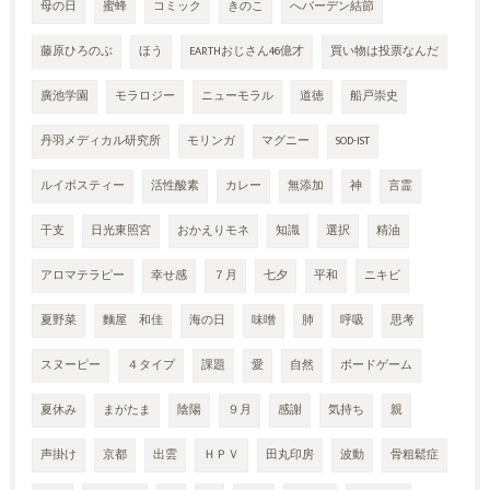
母の日
蜜蜂
コミック
きのこ
へバーデン結節
藤原ひろのぶ
ほう
EARTHおじさん46億才
買い物は投票なんだ
廣池学園
モラロジー
ニューモラル
道徳
船戸崇史
丹羽メディカル研究所
モリンガ
マグニー
SOD-IST
ルイボスティー
活性酸素
カレー
無添加
神
言霊
干支
日光東照宮
おかえりモネ
知識
選択
精油
アロマテラピー
幸せ感
７月
七夕
平和
ニキビ
夏野菜
麵屋 和佳
海の日
味噌
肺
呼吸
思考
スヌーピー
４タイプ
課題
愛
自然
ボードゲーム
夏休み
まがたま
陰陽
９月
感謝
気持ち
親
声掛け
京都
出雲
ＨＰＶ
田丸印房
波動
骨粗鬆症