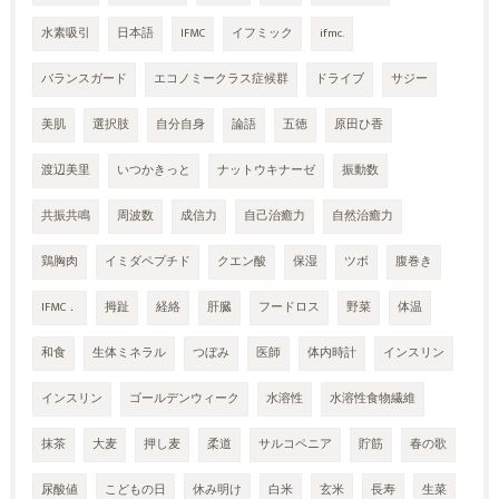
水素吸引
日本語
IFMC
イフミック
ifmc.
バランスガード
エコノミークラス症候群
ドライブ
サジー
美肌
選択肢
自分自身
論語
五徳
原田ひ香
渡辺美里
いつかきっと
ナットウキナーゼ
振動数
共振共鳴
周波数
成信力
自己治癒力
自然治癒力
鶏胸肉
イミダペプチド
クエン酸
保湿
ツボ
腹巻き
IFMC．
拇趾
経絡
肝臓
フードロス
野菜
体温
和食
生体ミネラル
つぼみ
医師
体内時計
インスリン
インスリン
ゴールデンウィーク
水溶性
水溶性食物繊維
抹茶
大麦
押し麦
柔道
サルコペニア
貯筋
春の歌
尿酸値
こどもの日
休み明け
白米
玄米
長寿
生菜