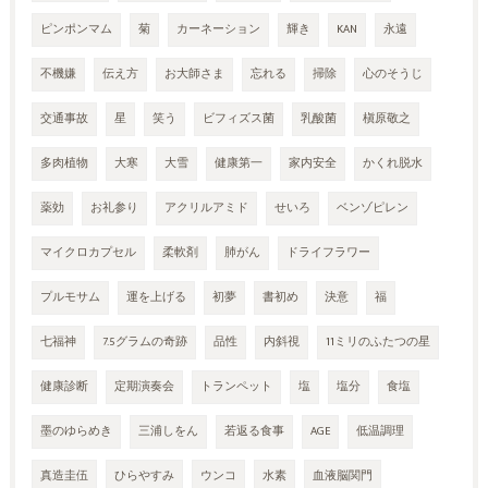
ピンポンマム
菊
カーネーション
輝き
KAN
永遠
不機嫌
伝え方
お大師さま
忘れる
掃除
心のそうじ
交通事故
星
笑う
ビフィズス菌
乳酸菌
槇原敬之
多肉植物
大寒
大雪
健康第一
家内安全
かくれ脱水
薬効
お礼参り
アクリルアミド
せいろ
ベンゾピレン
マイクロカプセル
柔軟剤
肺がん
ドライフラワー
プルモサム
運を上げる
初夢
書初め
決意
福
七福神
7.5グラムの奇跡
品性
内斜視
11ミリのふたつの星
健康診断
定期演奏会
トランペット
塩
塩分
食塩
墨のゆらめき
三浦しをん
若返る食事
AGE
低温調理
真造圭伍
ひらやすみ
ウンコ
水素
血液脳関門