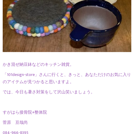
かき混ぜ納豆鉢などのキッチン雑貨。
「101design-store」さんに行くと、きっと、あなただけのお気に入り
のアイテムが見つかると思いますよ。
では、今日も暑さ対策をして沢山笑いましょう。
すがはら接骨院+整体院
菅原 亘哉尚
084-966-8395