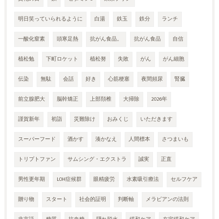
明日笑っていられるように
白湯
鉄玉
鉄分
ランチ
一酸化窒素
頭寒足熱
抗がん食品。
抗がん食品
自信
植松勉
下町ロケット
植松努
失敗
がん
がん細胞
伝染
無駄
会話
好き
心筋梗塞
夜間頻尿
腎臓
前立腺肥大
脳幹矯正
上部頚椎
大掃除
2026年
謹賀新年
初詣
災難除け
おみくじ
いただきます
スーパーフード
酒かす
湊かなえ
人間標本
さつまいも
トリプトファン
サムシング・エクストラ
誠実
正直
男性更年期
LOH症候群
眼精疲労
水素吸引療法
セルフケア
贈り物
スタート
社会的証明
判断軸
メラビアンの法則