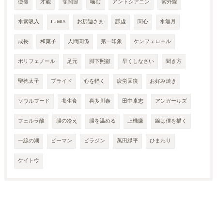
使命
才能
顎関節
噛む
アントシアニン
紫外線
水素吸入
LUMIA
お釈迦さま
謙虚
関心
水無月
成長
和菓子
人間関係
第一印象
ケンフェロール
ポリフェノール
足元
脚下照顧
早くしなさい
聞き方
聖徳太子
プライド
心を軽く
疲労回復
お好み焼き
ソウルフード
養生食
喜多川泰
田中卓志
アンガールズ
フェルラ酸
腸の冷え
腸を温める
上機嫌
線は僕を描く
一線の湖
ピーマン
ピラジン
萬田緑平
ひまわり
ケイトウ