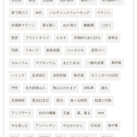
非言語
糖質
抗血糖
隠れ脱水
緩和ケア
在宅緩和ケア
家で死のう
40代
ノルディックウォーキング
マラソン
吉備路マラソン
運を開く
ぬか漬け
酪酸菌
ごぼう
恩恵
フラクトオリゴ
ビオネ
木挽町のあだ討ち
源孝志
同調
フキハラ
家庭菜園
ジャガイモ
原田マハ
カルシウム
マグネシウム
あたためる
一酸化炭素
鼻呼吸
ハミング
反求諸己
吉田松陰
無尽蔵
ロミンガーの法則
平性
北大路魯山人
魯山人のかまど
自転車
疲れ
交感神経
憲法記念日
憲法
食べる瞑想
知識と行動
アップデート
自分の機嫌
五倫
風、薫る
NHK
今を楽しむ
アンパンマン
やなせたかし
日光浴
食中毒