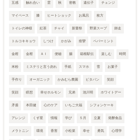
五感
触れ合い
雲
秋
密教
遺伝子
チェンジ
マイペース
膝
ヒートショック
お風呂
枚方
トイレの神様
紅茶
チャイ
新嘗祭
野菜スープ
師走
トルコキキョウ
しつけ
かがみ
痙攣
ペパーミント
金柑
金柑
ＡＩ
便秘
腸
箱根駅伝
楽しむ
時間
米粉
ミステリと言う勿れ
手紙
スマホ
雪
お菓子
手作り
オーガニック
かみむら農園
ピタパン
笑顔
笑顔
瞑想
幸せホルモン
兄弟
池川明
ホワイトデー
矛盾
本田健
心のケア
いちご大福
シフォンケーキ
アレンジ
くず星
情報
学び
５月
立夏
発酵食品
メラトニン
環境
香害
小松菜
幸せ
勇気
心理学