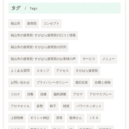
タグ
Tags
福山市
接骨院
コンセプト
福山市の接骨院･すがはら接骨院の口コミ情報
福山市の接骨院･すがはら接骨院の評判
福山市の接骨院･すがはら接骨院のお客様の声
サービス
メニュー
よくある質問
スタッフ
アクセス
すがはら接骨院
お問い合わせ
プライバシーポリシー
適応症状
自費と保険
コロナ
消毒
頭痛
脳幹調整
アロマ
アロマスプレー
アロマオイル
姿勢
椅子
雑貨
パワースッポット
上部頸椎
ギリシャ神話
背骨
龍神さん
ＪＥＳ