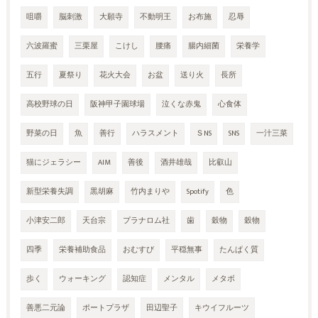
咀嚼
脳刺激
大願寺
不動明王
お布施
忍辱
六波羅蜜
三栗屋
こけし
腰痛
腸内細菌
栄養学
五行
夏祭り
花火大会
お盆
送り火
長所
高校野球の日
阪神甲子園球場
泣くな赤鬼
心食体
野菜の日
魚
善行
ハラスメント
ＳNS
SNS
一汁三菜
猫にジェラシー
AIM
善後
酒井雄哉
比叡山
新型栄養失調
黒胡麻
竹内まりや
Spotify
色
小津安二郎
天台宗
プラナロム社
歯
穀物
穀物
四季
栄養補助食品
おむすび
平穏無事
たんぱく質
歩く
ウォーキング
認知症
メンタル
メタボ
善悪二元論
ポートプラザ
田辺聖子
キウイフルーツ