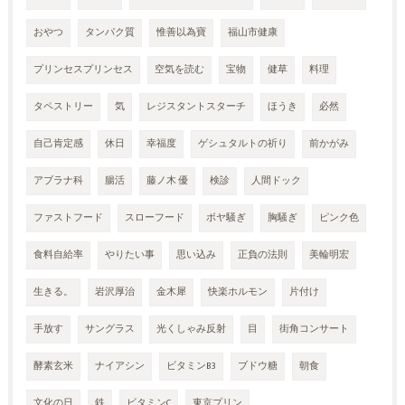
おやつ
タンパク質
惟善以為寶
福山市健康
プリンセスプリンセス
空気を読む
宝物
健草
料理
タペストリー
気
レジスタントスターチ
ほうき
必然
自己肯定感
休日
幸福度
ゲシュタルトの祈り
前かがみ
アブラナ科
腸活
藤ノ木 優
検診
人間ドック
ファストフード
スローフード
ボヤ騒ぎ
胸騒ぎ
ピンク色
食料自給率
やりたい事
思い込み
正負の法則
美輪明宏
生きる。
岩沢厚治
金木犀
快楽ホルモン
片付け
手放す
サングラス
光くしゃみ反射
目
街角コンサート
酵素玄米
ナイアシン
ビタミンB3
ブドウ糖
朝食
文化の日
鉄
ビタミンC
東京プリン