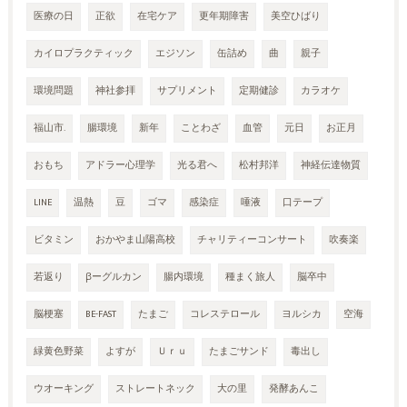
医療の日
正欲
在宅ケア
更年期障害
美空ひばり
カイロプラクティック
エジソン
缶詰め
曲
親子
環境問題
神社参拝
サプリメント
定期健診
カラオケ
福山市.
腸環境
新年
ことわざ
血管
元日
お正月
おもち
アドラー心理学
光る君へ
松村邦洋
神経伝達物質
LINE
温熱
豆
ゴマ
感染症
唾液
口テープ
ビタミン
おかやま山陽高校
チャリティーコンサート
吹奏楽
若返り
βーグルカン
腸内環境
種まく旅人
脳卒中
脳梗塞
BE-FAST
たまご
コレステロール
ヨルシカ
空海
緑黄色野菜
よすが
Ｕｒｕ
たまごサンド
毒出し
ウオーキング
ストレートネック
大の里
発酵あんこ