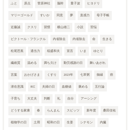
ふと
原点
菅原神社
脳幹
量子波
ヒヨドリ
マリーゴールド
すいか
同意
夢
直感力
母子手帳
近藤誠
クスリ
習慣
横山雄二
小説
苦悩
ビクトール・フランクル
内省除去
内省除去
命
生きる
松尾芭蕉
適当力
稲盛和夫
宣言
いま
ゆとり
繊維質
温める
満ち欠け
勤労感謝の日
舞いあがれ
言葉
おかげさま
くすり
2023年
七草粥
御縁
癌
潜在意識
RCC
夫婦の日
血糖値
褒める
五行論
子育ち
大丈夫
判断
礼
自分
アーシング
どうする家康
春
らんまん
スピッツ
新年度
桑田佳祐
植物学の日
土用
昭和の日
生姜
シナモン
内臓