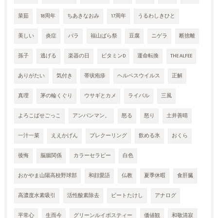
菜茹
18周年
ちあきなおみ
17周年
うるわしきひと
美しい
炎症
バラ
福山ばら祭
豆腐
ニゲラ
断捨離
孫子
逃げる
楽器の日
ビタミンD
運命転換
THE ALFEE
ありがたい
気付き
帯状疱疹
ヘルペスウイルス
正解
真理
茅の輪くぐり
ウサギとカメ
ライバル
三風
よろこばせごっこ
アンパンマン。
怒る
怒り
土井善晴
一汁一菜
ええかげん
プレクーリング
飲める氷
おくら
後悔
脳腸関係
カラーセラピー
白色
おかやま山陽高校野球部
和顔愛語
仏教
夏季休暇
食肝臓
高濃度水素吸引
活性酸素除去
ビートたけし
アナログ
平常心
生而今
グリーンルイボスティー
価値観
和敬清寂