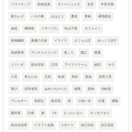
パワーナップ
筋肉反射
ガトーショコラ
名言
中村天風
家入レオ
ハチの巣
おはよう
書道
青春
暑熱順化
波紋
梅雨病
イヤープル
松山千春
カフェイン
食物繊維
夏越の大祓
イライラ
さくらんぼ
ゆっくり話す
高校野球
アンチエイジング
肩こり
陽口
開運
うぐいす
脱水症状
口渇
アイスクリーム
納豆
ＮＯ
小豆
胃もたれ
元気
転倒
骨折
貧血
四苦八苦
喜び
浜田省吾
あめつちのうた
痛風
筋肉
内転筋
アレルギー
長田弘
彼岸花
死
小池一夫
介護
運動
藤井風
計画
旅
３R
もったいない
キンモクセイ
松任谷由実
ドラフト会議
スポーツ
自己決定
自己決定