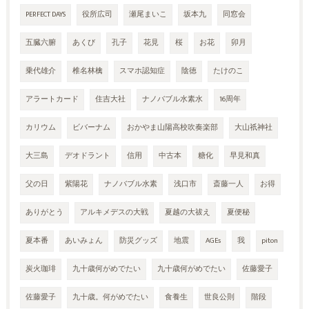
PERFECT DAYS
役所広司
瀬尾まいこ
坂本九
同窓会
五臓六腑
あくび
孔子
花見
桜
お花
卯月
乗代雄介
椎名林檎
スマホ認知症
陰徳
たけのこ
アラートカード
住吉大社
ナノバブル水素水
16周年
カリウム
ビバーナム
おかやま山陽高校吹奏楽部
大山祇神社
大三島
デオドラント
信用
中古本
糖化
早見和真
父の日
紫陽花
ナノバブル水素
浅口市
斎藤一人
お得
ありがとう
アルキメデスの大戦
夏越の大祓え
夏便秘
夏本番
あいみょん
防災グッズ
地震
AGEs
我
piton
炭火珈琲
九十歳何がめでたい
九十歳何がめでたい
佐藤愛子
佐藤愛子
九十歳。何がめでたい
食養生
世良公則
階段